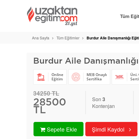
Tüm Eğit
Ana Sayfa
Tüm Eğitimler
Burdur Aile Danışmanlığı Eğit
Burdur Aile Danışmanlığı
Online
MEB Onaylı
Üni. 
Eğitim
Sertifika
Serti
34250 TL
Son
3
28500
Kontenjan
TL
Sepete Ekle
Şimdi Kaydol