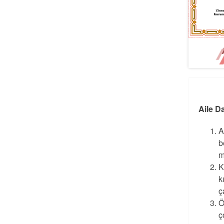
Aile D
A
b
m
K
k
ç
Ö
ç