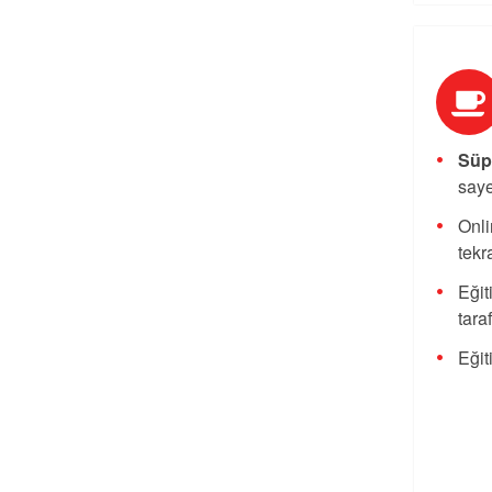
Süpe
saye
Onli
tekra
Eğit
tara
Eğit