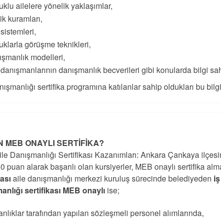
klu ailelere yönelik yaklaşımlar,
lik kuramları,
 sistemleri,
klarla görüşme teknikleri,
şmanlık modelleri,
 danışmanlarının danışmanlık becverileri gibi konularda bilgi sah
nışmanlığı sertifika programına katılanlar sahip oldukları bu bilgile
 MEB ONAYLI SERTİFİKA?
le Danışmanlığı Sertifikası Kazanımları: Ankara Çankaya ilçesi
0 puan alarak başarılı olan kursiyerler, MEB onaylı sertifika al
kası
aile danışmanlığı merkezi kuruluş sürecinde belediyeden
i
anlığı sertifikası MEB onaylı
ise;
nlıklar tarafından yapılan sözleşmeli personel alımlarında,