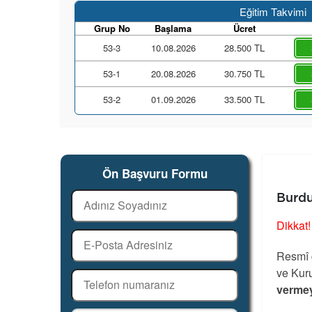
Eğitim Takvimi
Grup No
Başlama
Ücret
53-3
10.08.2026
28.500 TL
53-1
20.08.2026
30.750 TL
53-2
01.09.2026
33.500 TL
Ön Başvuru Formu
Burdu
Dikkat!
Resmî g
ve Kuru
vermey