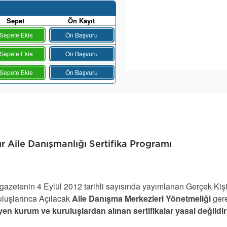
Sepet
Ön Kayıt
Sepete Ekle
Ön Başvuru
Sepete Ekle
Ön Başvuru
Sepete Ekle
Ön Başvuru
r Aile Danışmanlığı Sertifika Programı
azetenin 4 Eylül 2012 tarihli sayısında yayımlanan Gerçek Kiş
luşlarınca Açılacak
Aile Danışma Merkezleri Yönetmeliği
ger
en kurum ve kuruluşlardan alınan sertifikalar yasal değildir