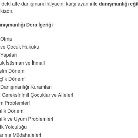
’deki aile danışmanı ihtiyacını karşılayan
aile danışmanlığı eği
ktadır.
anışmanlığı Ders İçeriği
e Olma
e ve Çocuk Hukuku
 Yapıları
k İstismarı ve İhmali
işim Dönemi
çlik Dönemi
 Danışmanlığı Kuramları
 Gereksinimli Çocuklar ve Aileleri
m Problemleri
ılık Dönemi
ılık ve Uyum Problemleri
lik Yolculuğu
anma Müdahaleleri