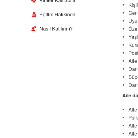
Kimler Katılabilir
Kişi
Genç
Eğitim Hakkında
Uyu
Nasıl Katılırım?
Özel
Yaşl
Kur
Post
Aile
Danı
Süpe
Danı
Aile d
Aile
Psik
Aile
Aile