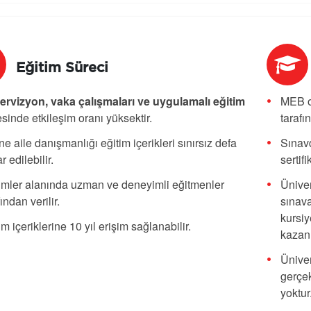
Eğitim Süreci
rvizyon, vaka çalışmaları ve uygulamalı eğitim
MEB o
sinde etkileşim oranı yüksektir.
tarafı
ne aile danışmanlığı eğitim içerikleri sınırsız defa
Sınavd
r edilebilir.
sertif
imler alanında uzman ve deneyimli eğitmenler
Üniver
fından verilir.
sınava
kursiy
im içeriklerine 10 yıl erişim sağlanabilir.
kazanı
Üniver
gerçek
yoktur