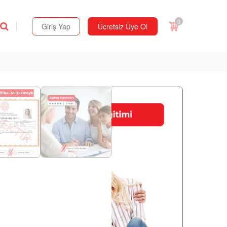
0
Giriş Yap
Ücretsiz Üye Ol