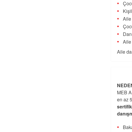
Çocu
Kişi
Aile
Çocu
Danı
Aile
Aile da
NEDEN
MEB Ai
en az 5
sertifi
danışm
Baka