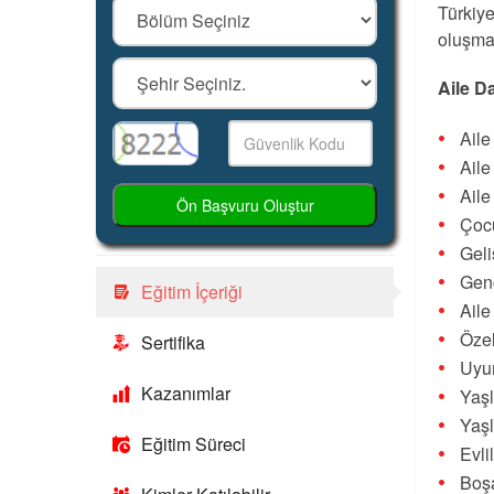
Türkiye
oluşma
Aile D
Ail
Ail
Aile
Ön Başvuru Oluştur
Çocu
Gel
Gen
Eğitim İçeriği
Aile
Özel
Sertifika
Uyu
Kazanımlar
Yaşl
Yaşl
Eğitim Süreci
Evli
Boş