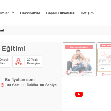
imler
Hakkımızda
Başarı Hikayeleri
İletişim
imi
 Eğitimi
Onaylı
20 Yıllık
fika
Deneyim
Bu fiyattan son;
00
Saat
00
Dakika
00
Saniye