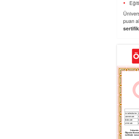
Eğit
Ünivers
puan al
sertifi