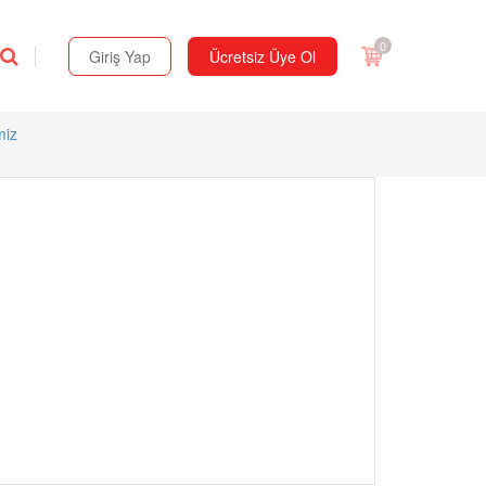
0
Giriş Yap
Ücretsiz Üye Ol
miz