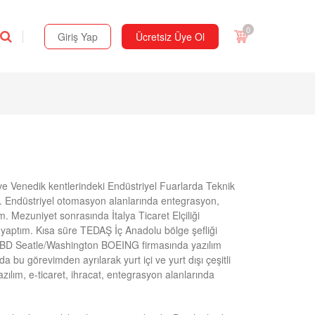
0
Giriş Yap
Ücretsiz Üye Ol
ve Venedik kentlerindeki Endüstriyel Fuarlarda Teknik
. Endüstriyel otomasyon alanlarında entegrasyon,
m. Mezuniyet sonrasında İtalya Ticaret Elçiliği
ğı yaptım. Kısa süre TEDAŞ İç Anadolu bölge şefliği
BD Seatle/Washington BOEING firmasında yazılım
a bu görevimden ayrılarak yurt içi ve yurt dışı çeşitli
ılım, e-ticaret, ihracat, entegrasyon alanlarında