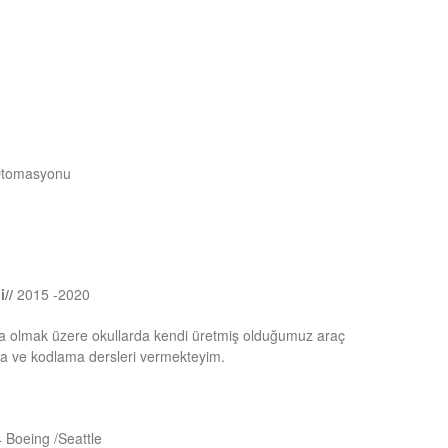
Otomasyonu
i//
2015 -2020
ta olmak üzere okullarda kendi üretmiş olduğumuz araç
tma ve kodlama dersleri vermekteyim.
 Boeing /Seattle