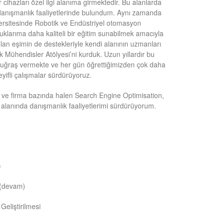
 cihazları özel ilgi alanıma girmektedir. Bu alanlarda
e danışmanlık faaliyetlerinde bulundum. Aynı zamanda
ersitesinde Robotik ve Endüstriyel otomasyon
klarıma daha kaliteli bir eğitim sunabilmek amacıyla
olan eşimin de destekleriyle kendi alanının uzmanları
k Mühendisler Atölyesi’ni kurduk. Uzun yıllardır bu
e uğraş vermekte ve her gün öğrettiğimizden çok daha
eyifli çalışmalar sürdürüyoruz.
l ve firma bazında halen Search Engine Optimisation,
alanında danışmanlık faaliyetlerimi sürdürüyorum.
)
 (devam)
eliştirilmesi