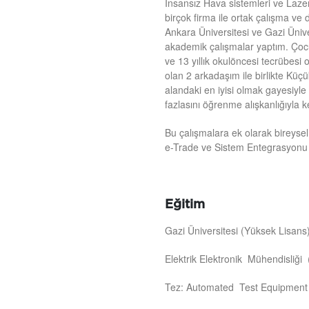
İnsansız Hava sistemleri ve Lazer
birçok firma ile ortak çalışma v
Ankara Üniversitesi ve Gazi Üniv
akademik çalışmalar yaptım. Çocu
ve 13 yıllık okulöncesi tecrübesi 
olan 2 arkadaşım ile birlikte Küçü
alandaki en iyisi olmak gayesiyl
fazlasını öğrenme alışkanlığıyla k
Bu çalışmalara ek olarak bireyse
e-Trade ve Sistem Entegrasyonu 
Eğitim
Gazi Üniversitesi (Yüksek Lisans
Elektrik Elektronik Mühendisliği
Tez: Automated Test Equipment G