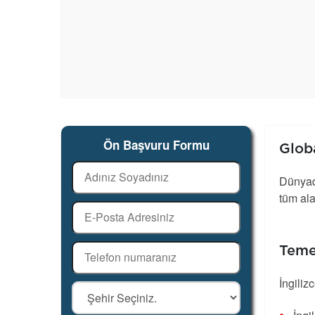
Ön Başvuru Formu
Globa
Dünyada
tüm ala
Temel
İngiliz