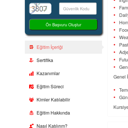
İngi
Fami
Dail
Hom
Ön Başvuru Oluştur
Foo
Wea
Pas
Eğitim İçeriği
Adje
Futu
Sertifika
Gene
Kazanımlar
Genel İ
Eğitim Süreci
Teme
Günl
Kimler Katılabilir
Kursiye
Eğitim Hakkında
Nasıl Katılırım?