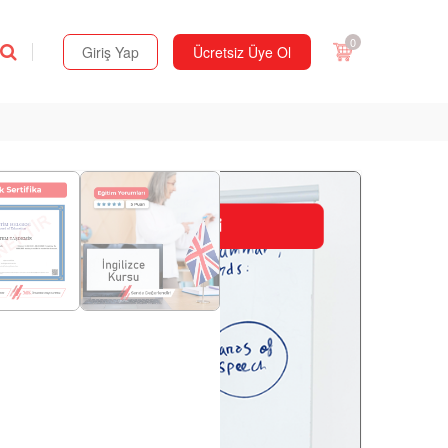
0
Giriş Yap
Ücretsiz Üye Ol