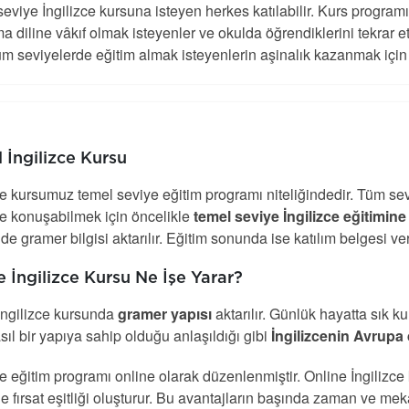
eviye İngilizce kursuna isteyen herkes katılabilir. Kurs programı
 diline vâkıf olmak isteyenler ve okulda öğrendiklerini tekrar etm
üm seviyelerde eğitim almak isteyenlerin aşinalık kazanmak için 
 İngilizce Kursu
ce kursumuz temel seviye eğitim programı niteliğindedir. Tüm sev
ce konuşabilmek için öncelikle
temel seviye İngilizce eğitimine
de gramer bilgisi aktarılır. Eğitim sonunda ise katılım belgesi veri
e İngilizce Kursu Ne İşe Yarar?
İngilizce kursunda
gramer yapısı
aktarılır. Günlük hayatta sık 
asıl bir yapıya sahip olduğu anlaşıldığı gibi
İngilizcenin Avrupa di
ce eğitim programı online olarak düzenlenmiştir. Online İngiliz
e fırsat eşitliği oluşturur. Bu avantajların başında zaman ve mek