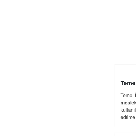
Temel
Temel İ
meslek
kullanı
edilme 