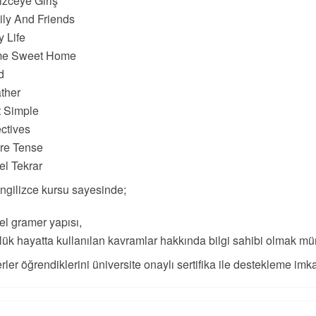
lizceye Giriş
ly And Friends
y Life
e Sweet Home
d
ther
t Simple
ctives
re Tense
l Tekrar
ngilizce kursu sayesinde;
l gramer yapısı,
ük hayatta kullanılan kavramlar hakkında bilgi sahibi olmak m
rler öğrendiklerini üniversite onaylı sertifika ile destekleme imk