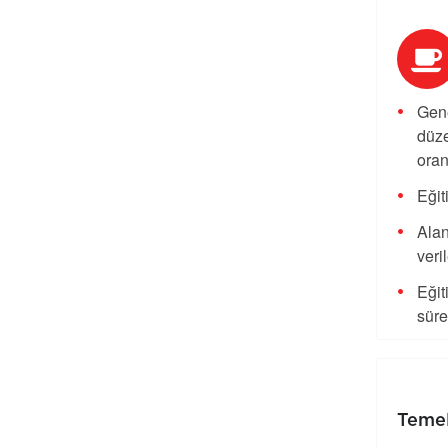
Gene
düze
oran
Eğit
Alan
veri
Eğit
süre
Temel