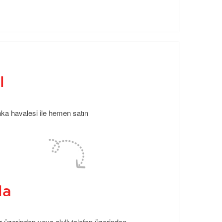
l
anka havalesi ile hemen satın
la
r üzerinden veya akıllı telefon üzerinden