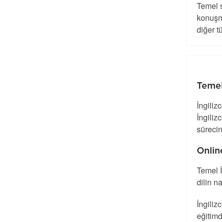
Temel s
konuşma
diğer t
Temel
İngiliz
İngiliz
sürecin
Onlin
Temel 
dilin n
İngiliz
eğitimd