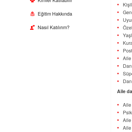
Kimler Katılabilir
Kişi
Genç
Eğitim Hakkında
Uyu
Nasıl Katılırım?
Özel
Yaşl
Kur
Post
Aile
Danı
Süpe
Danı
Aile d
Aile
Psik
Aile
Aile