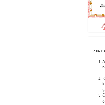
Aile D
A
b
m
K
k
ç
Ö
ç