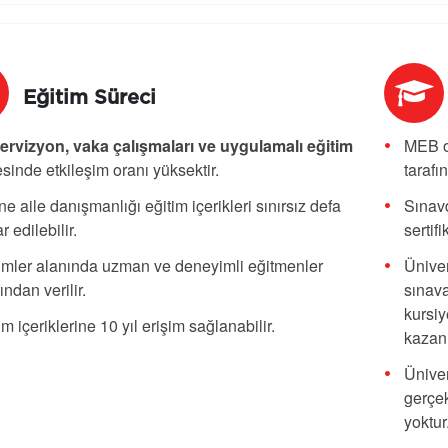
Eğitim Süreci
rvizyon, vaka çalışmaları ve uygulamalı eğitim
MEB o
sinde etkileşim oranı yüksektir.
tarafı
ne aile danışmanlığı eğitim içerikleri sınırsız defa
Sınavd
r edilebilir.
sertif
imler alanında uzman ve deneyimli eğitmenler
Üniver
fından verilir.
sınava
kursiy
im içeriklerine 10 yıl erişim sağlanabilir.
kazanı
Üniver
gerçek
yoktur