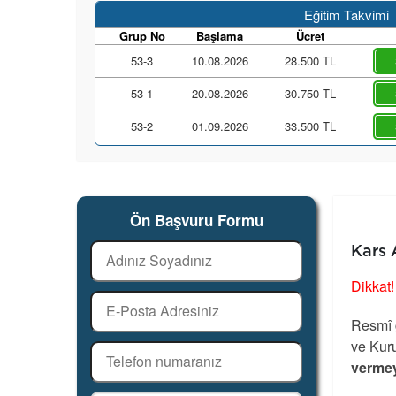
Eğitim Takvimi
Grup No
Başlama
Ücret
53-3
10.08.2026
28.500 TL
53-1
20.08.2026
30.750 TL
53-2
01.09.2026
33.500 TL
Ön Başvuru Formu
Kars 
Dikkat!
Resmî g
ve Kuru
vermey