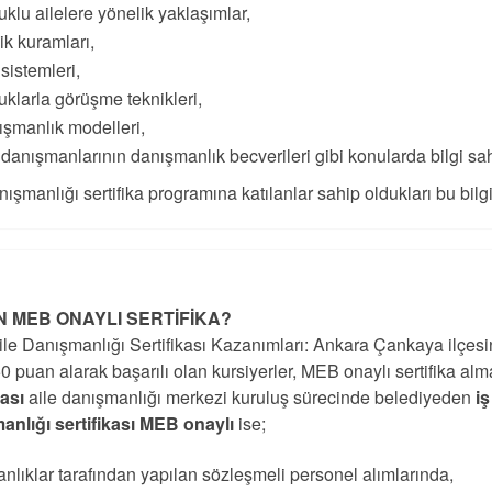
klu ailelere yönelik yaklaşımlar,
lik kuramları,
 sistemleri,
klarla görüşme teknikleri,
şmanlık modelleri,
 danışmanlarının danışmanlık becverileri gibi konularda bilgi sah
nışmanlığı sertifika programına katılanlar sahip oldukları bu bilgile
 MEB ONAYLI SERTİFİKA?
le Danışmanlığı Sertifikası Kazanımları: Ankara Çankaya ilçesi
0 puan alarak başarılı olan kursiyerler, MEB onaylı sertifika al
kası
aile danışmanlığı merkezi kuruluş sürecinde belediyeden
i
anlığı sertifikası MEB onaylı
ise;
nlıklar tarafından yapılan sözleşmeli personel alımlarında,