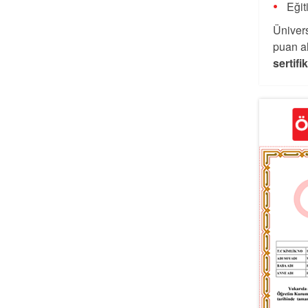
Eğit
Ünivers
puan al
sertifi