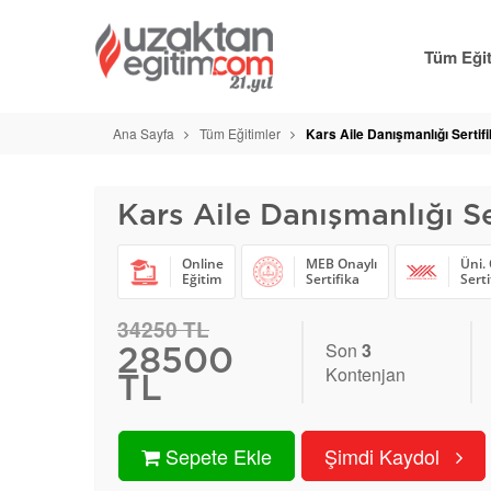
Tüm Eğit
Ana Sayfa
Tüm Eğitimler
Kars Aile Danışmanlığı Sertifi
Kars Aile Danışmanlığı Se
Online
MEB Onaylı
Üni. 
Eğitim
Sertifika
Serti
34250 TL
Son
3
28500
Kontenjan
TL
Sepete Ekle
Şimdi Kaydol