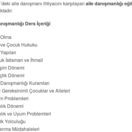
’deki aile danışmanı ihtiyacını karşılayan
aile danışmanlığı eği
ktadır.
anışmanlığı Ders İçeriği
e Olma
e ve Çocuk Hukuku
 Yapıları
k İstismarı ve İhmali
işim Dönemi
çlik Dönemi
 Danışmanlığı Kuramları
 Gereksinimli Çocuklar ve Aileleri
m Problemleri
ılık Dönemi
ılık ve Uyum Problemleri
lik Yolculuğu
anma Müdahaleleri