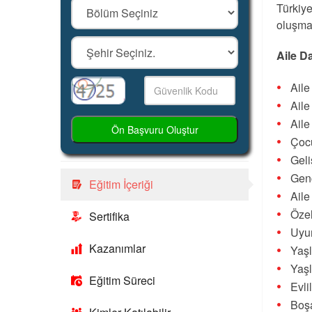
Türkiye
oluşma
Aile D
Ail
Ail
Aile
Ön Başvuru Oluştur
Çocu
Gel
Gen
Eğitim İçeriği
Aile
Özel
Sertifika
Uyu
Kazanımlar
Yaşl
Yaşl
Eğitim Süreci
Evli
Boş