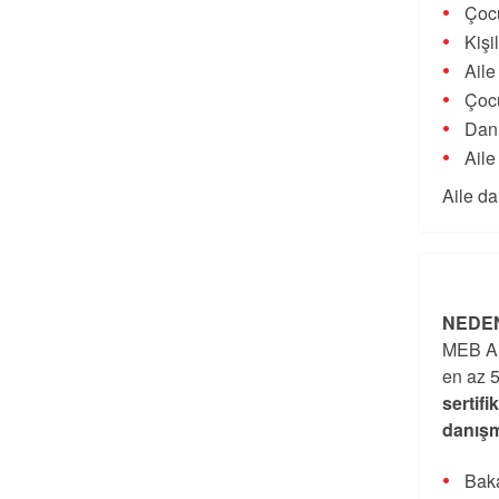
Çocu
Kişi
Aile
Çocu
Danı
Aile
Aile da
NEDEN
MEB Ai
en az 5
sertifi
danışm
Baka