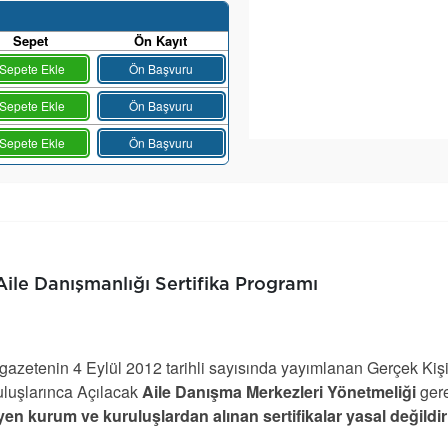
Sepet
Ön Kayıt
Sepete Ekle
Ön Başvuru
Sepete Ekle
Ön Başvuru
Sepete Ekle
Ön Başvuru
Aile Danışmanlığı Sertifika Programı
azetenin 4 Eylül 2012 tarihli sayısında yayımlanan Gerçek Kiş
luşlarınca Açılacak
Aile Danışma Merkezleri Yönetmeliği
ger
en kurum ve kuruluşlardan alınan sertifikalar yasal değildir