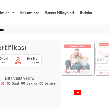
imler
Hakkımızda
Başarı Hikayeleri
İletişim
kası
rtifikası
Onaylı
20 Yıllık
fika
Deneyim
Bu fiyattan son;
00
Saat
00
Dakika
00
Saniye