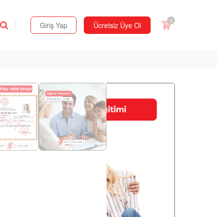
0
Giriş Yap
Ücretsiz Üye Ol