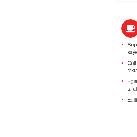
Süpe
saye
Onli
tekra
Eğit
tara
Eğit