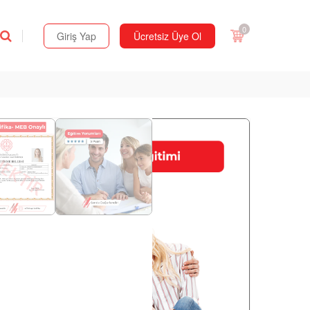
0
Giriş Yap
Ücretsiz Üye Ol