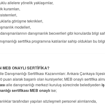
klu ailelere yönelik yaklaşımlar,
lik kuramları,
 sistemleri,
klarla görüşme teknikleri,
şmanlık modelleri,
 danışmanlarının danışmanlık becverileri gibi konularda bilgi sah
nışmanlığı sertifika programına katılanlar sahip oldukları bu bilgile
 MEB ONAYLI SERTİFİKA?
le Danışmanlığı Sertifikası Kazanımları: Ankara Çankaya ilçesi
0 puan alarak başarılı olan kursiyerler, MEB onaylı sertifika al
kası
aile danışmanlığı merkezi kuruluş sürecinde belediyeden
i
anlığı sertifikası MEB onaylı
ise;
nlıklar tarafından yapılan sözleşmeli personel alımlarında,