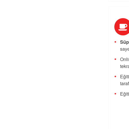
Süpe
saye
Onli
tekra
Eğit
tara
Eğit