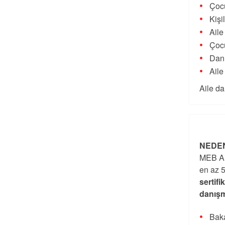
Çocu
Kişi
Aile
Çocu
Danı
Aile
Aile da
NEDEN
MEB Ai
en az 5
sertifi
danışm
Baka