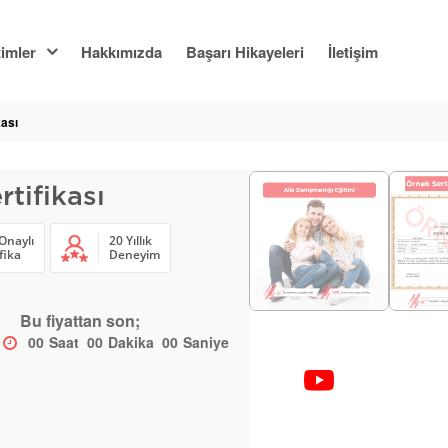
imler
Hakkımızda
Başarı Hikayeleri
İletişim
kası
rtifikası
Onaylı
20 Yıllık
fika
Deneyim
Bu fiyattan son;
00
Saat
00
Dakika
00
Saniye