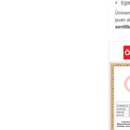
Eğit
Ünivers
puan al
sertifi