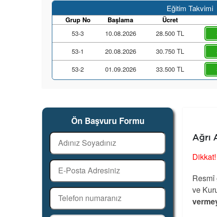
Eğitim Takvimi
Grup No
Başlama
Ücret
53-3
10.08.2026
28.500 TL
53-1
20.08.2026
30.750 TL
53-2
01.09.2026
33.500 TL
Ön Başvuru Formu
Ağrı 
Dikkat!
Resmî g
ve Kuru
vermey