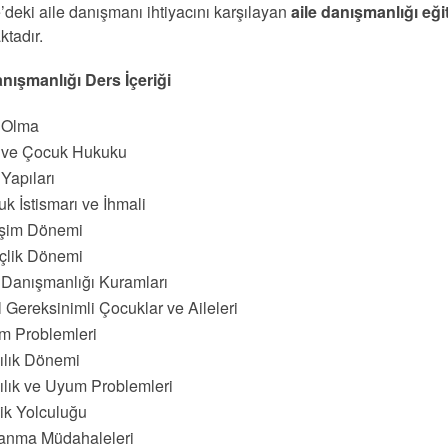
’deki aile danışmanı ihtiyacını karşılayan
aile danışmanlığı eği
ktadır.
anışmanlığı Ders İçeriği
e Olma
e ve Çocuk Hukuku
 Yapıları
k İstismarı ve İhmali
işim Dönemi
çlik Dönemi
 Danışmanlığı Kuramları
 Gereksinimli Çocuklar ve Aileleri
m Problemleri
ılık Dönemi
ılık ve Uyum Problemleri
lik Yolculuğu
anma Müdahaleleri