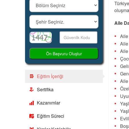
Türkiye
oluşma
Aile D
Ail
Ail
Aile
Ön Başvuru Oluştur
Çocu
Gel
Gen
Eğitim İçeriği
Aile
Özel
Sertifika
Uyu
Kazanımlar
Yaşl
Yaşl
Eğitim Süreci
Evli
Boş