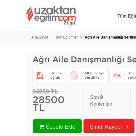
Tüm Eğit
Ana Sayfa
Tüm Eğitimler
Ağrı Aile Danışmanlığı Sertifi
Ağrı Aile Danışmanlığı Se
Online
MEB Onaylı
Üni. 
Eğitim
Sertifika
Serti
34250 TL
Son
9
28500
Kontenjan
TL
Sepete Ekle
Şimdi Kaydol