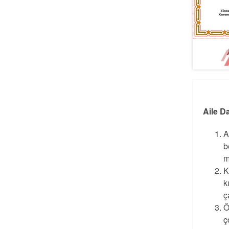
Aile D
A
b
m
K
k
ç
Ö
ç