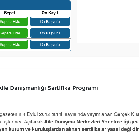
Sepet
Ön Kayıt
Sepete Ekle
Ön Başvuru
Sepete Ekle
Ön Başvuru
Sepete Ekle
Ön Başvuru
Aile Danışmanlığı Sertifika Programı
azetenin 4 Eylül 2012 tarihli sayısında yayımlanan Gerçek Kiş
luşlarınca Açılacak
Aile Danışma Merkezleri Yönetmeliği
ger
en kurum ve kuruluşlardan alınan sertifikalar yasal değildir