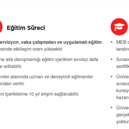
Eğitim Süreci
rvizyon, vaka çalışmaları ve uygulamalı eğitim
MEB o
sinde etkileşim oranı yüksektir.
tarafı
ne aile danışmanlığı eğitim içerikleri sınırsız defa
Sınavd
r edilebilir.
sertif
imler alanında uzman ve deneyimli eğitmenler
Üniver
fından verilir.
sınava
kursiy
im içeriklerine 10 yıl erişim sağlanabilir.
kazanı
Üniver
gerçek
yoktur