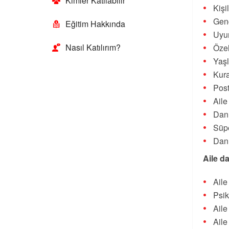
Kimler Katılabilir
Kişi
Genç
Eğitim Hakkında
Uyu
Nasıl Katılırım?
Özel
Yaşl
Kur
Post
Aile
Danı
Süpe
Danı
Aile d
Aile
Psik
Aile
Aile