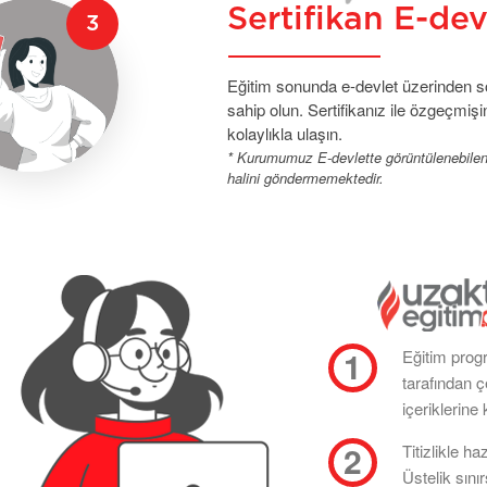
Sertifikan E-de
Eğitim sonunda e-devlet üzerinden sor
sahip olun. Sertifikanız ile özgeçmişin
kolaylıkla ulaşın.
* Kurumumuz E-devlette görüntülenebilen se
halini göndermemektedir.
Eğitim prog
tarafından 
içeriklerine 
Titizlikle ha
Üstelik sını