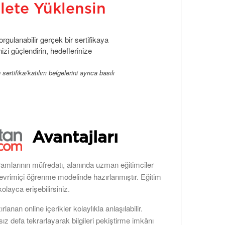
vlete Yüklensin
gulanabilir gerçek bir sertifikaya
izi güçlendirin, hedeflerinize
rtifika/katılım belgelerini ayrıca basılı
Avantajları
ramlarının müfredatı, alanında uzman eğitimciler
çevrimiçi öğrenme modelinde hazırlanmıştır. Eğitim
kolayca erişebilirsiniz.
zırlanan online içerikler kolaylıkla anlaşılabilir.
rsız defa tekrarlayarak bilgileri pekiştirme imkânı