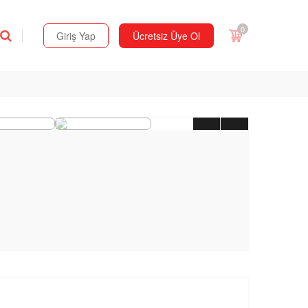
0
Giriş Yap
Ücretsiz Üye Ol