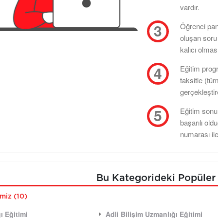
vardır.
Öğrenci pan
oluşan soru 
kalıcı olması
Eğitim progr
taksitle (tü
gerçekleştire
Eğitim sonun
başarılı old
numarası ile
Bu Kategorideki Popüler 
imiz (10)
ı Eğitimi
Adli Bilişim Uzmanlığı Eğitimi