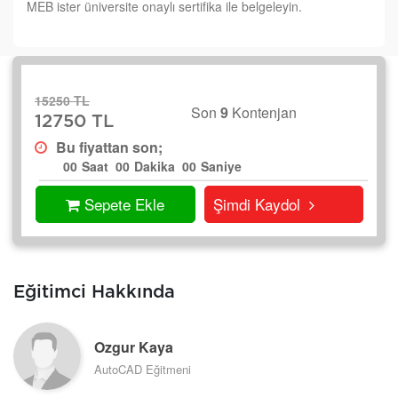
MEB ister üniversite onaylı sertifika ile belgeleyin.
15250 TL
Son
9
Kontenjan
12750 TL
Bu fiyattan son;
00
Saat
00
Dakika
00
Saniye
Sepete Ekle
Şimdi Kaydol
Eğitimci Hakkında
Ozgur Kaya
AutoCAD Eğitmeni