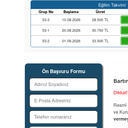
Eğitim Takvimi
Grup No
Başlama
Ücret
53-3
10.08.2026
28.500 TL
53-1
20.08.2026
30.750 TL
53-2
01.09.2026
33.500 TL
Ön Başvuru Formu
Bartı
Dikkat!
Resmî g
ve Kuru
vermey