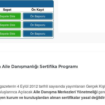
Sepet
Ön Kayıt
Sepete Ekle
Ön Başvuru
Sepete Ekle
Ön Başvuru
Sepete Ekle
Ön Başvuru
n Aile Danışmanlığı Sertifika Programı
azetenin 4 Eylül 2012 tarihli sayısında yayımlanan Gerçek Kiş
luşlarınca Açılacak
Aile Danışma Merkezleri Yönetmeliği
ger
en kurum ve kuruluşlardan alınan sertifikalar yasal değildir