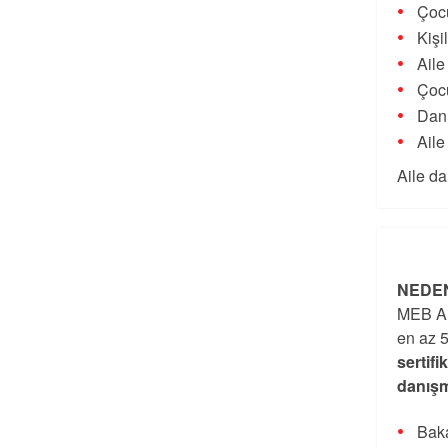
Çocu
Kişi
Aile
Çocu
Danı
Aile
Aile da
NEDEN
MEB Ai
en az 5
sertifi
danışm
Baka