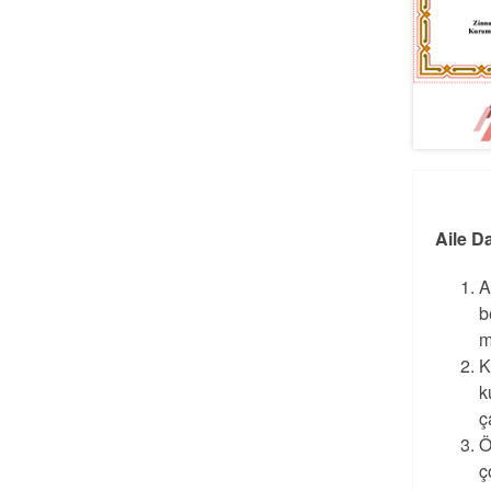
Aile D
A
b
m
K
k
ç
Ö
ç