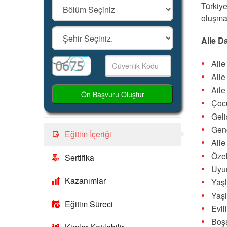
Türkiye
oluşma
Aile D
Ail
Ail
Aile
Ön Başvuru Oluştur
Çocu
Gel
Gen
Eğitim İçeriği
Aile
Özel
Sertifika
Uyu
Kazanımlar
Yaşl
Yaşl
Eğitim Süreci
Evli
Boş