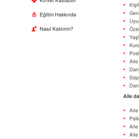
Kimler Katılabilir
Kişi
Genç
Eğitim Hakkında
Uyu
Nasıl Katılırım?
Özel
Yaşl
Kur
Post
Aile
Danı
Süpe
Danı
Aile d
Aile
Psik
Aile
Aile