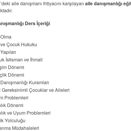
’deki aile danışmanı ihtiyacını karşılayan
aile danışmanlığı eği
ktadır.
anışmanlığı Ders İçeriği
e Olma
e ve Çocuk Hukuku
 Yapıları
k İstismarı ve İhmali
işim Dönemi
çlik Dönemi
 Danışmanlığı Kuramları
 Gereksinimli Çocuklar ve Aileleri
m Problemleri
ılık Dönemi
ılık ve Uyum Problemleri
lik Yolculuğu
anma Müdahaleleri