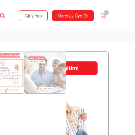
0
Giriş Yap
Ücretsiz Üye Ol