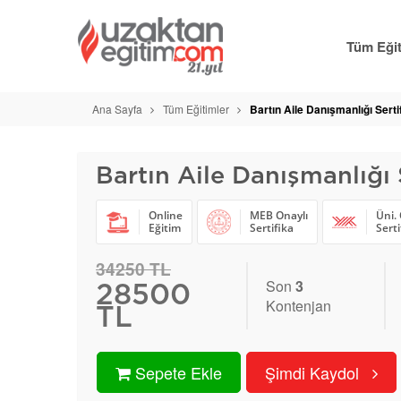
Tüm Eğit
Ana Sayfa
Tüm Eğitimler
Bartın Aile Danışmanlığı Serti
Bartın Aile Danışmanlığı S
Online
MEB Onaylı
Üni. 
Eğitim
Sertifika
Serti
34250 TL
Son
3
28500
Kontenjan
TL
Sepete Ekle
Şimdi Kaydol