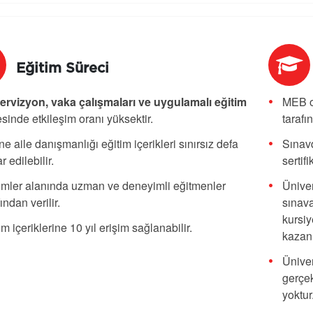
Eğitim Süreci
rvizyon, vaka çalışmaları ve uygulamalı eğitim
MEB o
sinde etkileşim oranı yüksektir.
tarafı
ne aile danışmanlığı eğitim içerikleri sınırsız defa
Sınavd
r edilebilir.
sertif
imler alanında uzman ve deneyimli eğitmenler
Üniver
fından verilir.
sınava
kursiy
im içeriklerine 10 yıl erişim sağlanabilir.
kazanı
Üniver
gerçek
yoktur