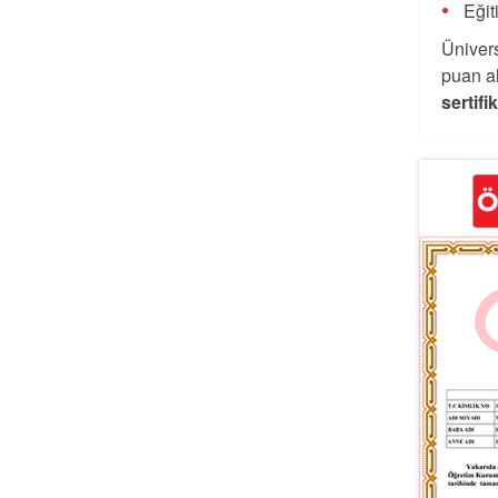
Eğit
Ünivers
puan al
sertifi