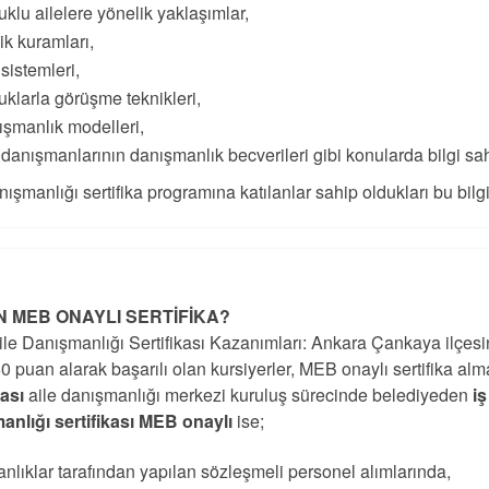
klu ailelere yönelik yaklaşımlar,
lik kuramları,
 sistemleri,
klarla görüşme teknikleri,
şmanlık modelleri,
 danışmanlarının danışmanlık becverileri gibi konularda bilgi sah
nışmanlığı sertifika programına katılanlar sahip oldukları bu bilgile
 MEB ONAYLI SERTİFİKA?
le Danışmanlığı Sertifikası Kazanımları: Ankara Çankaya ilçesi
0 puan alarak başarılı olan kursiyerler, MEB onaylı sertifika al
kası
aile danışmanlığı merkezi kuruluş sürecinde belediyeden
i
anlığı sertifikası MEB onaylı
ise;
nlıklar tarafından yapılan sözleşmeli personel alımlarında,