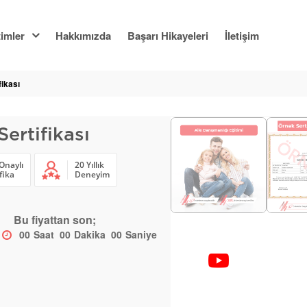
imler
Hakkımızda
Başarı Hikayeleri
İletişim
fikası
ertifikası
Onaylı
20 Yıllık
fika
Deneyim
Bu fiyattan son;
00
Saat
00
Dakika
00
Saniye