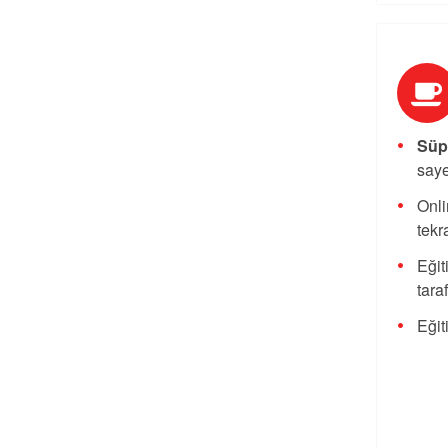
Süpe
saye
Onli
tekra
Eğit
tara
Eğit