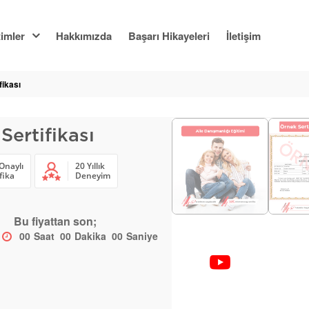
imler
Hakkımızda
Başarı Hikayeleri
İletişim
fikası
Sertifikası
Onaylı
20 Yıllık
fika
Deneyim
Bu fiyattan son;
00
Saat
00
Dakika
00
Saniye