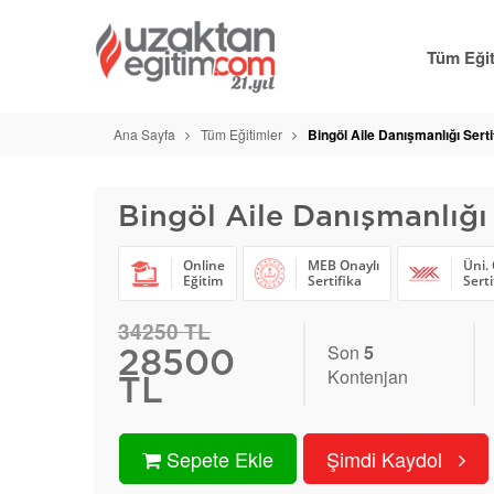
Tüm Eğit
Ana Sayfa
Tüm Eğitimler
Bingöl Aile Danışmanlığı Serti
Bingöl Aile Danışmanlığı 
Online
MEB Onaylı
Üni. 
Eğitim
Sertifika
Serti
34250 TL
Son
5
28500
Kontenjan
TL
Sepete Ekle
Şimdi Kaydol