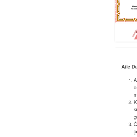
Aile D
A
b
m
K
k
ç
Ö
ç