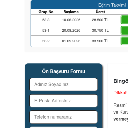
Eğitim Takvimi
Grup No
Başlama
Ücret
53-3
10.08.2026
28.500 TL
53-1
20.08.2026
30.750 TL
53-2
01.09.2026
33.500 TL
Ön Başvuru Formu
Bingö
Dikkat!
Resmî g
ve Kuru
vermey