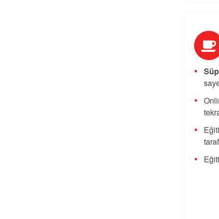
Süpe
saye
Onli
tekra
Eğit
tara
Eğit