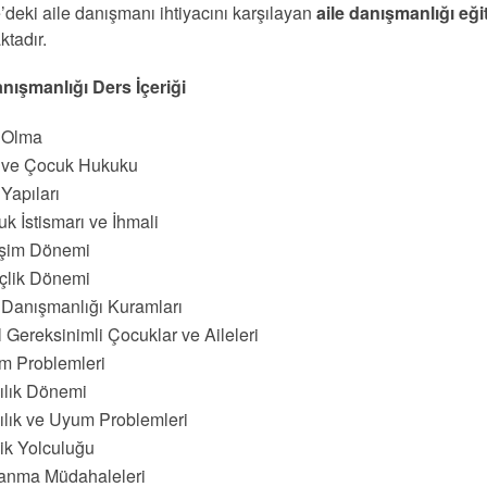
’deki aile danışmanı ihtiyacını karşılayan
aile danışmanlığı eği
ktadır.
anışmanlığı Ders İçeriği
e Olma
e ve Çocuk Hukuku
 Yapıları
k İstismarı ve İhmali
işim Dönemi
çlik Dönemi
 Danışmanlığı Kuramları
 Gereksinimli Çocuklar ve Aileleri
m Problemleri
ılık Dönemi
ılık ve Uyum Problemleri
lik Yolculuğu
anma Müdahaleleri