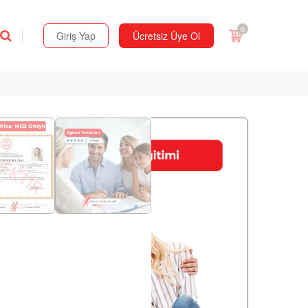
0
Giriş Yap
Ücretsiz Üye Ol