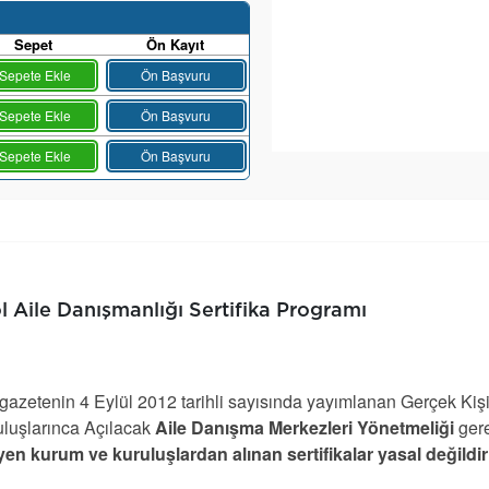
Sepet
Ön Kayıt
Sepete Ekle
Ön Başvuru
Sepete Ekle
Ön Başvuru
Sepete Ekle
Ön Başvuru
l Aile Danışmanlığı Sertifika Programı
azetenin 4 Eylül 2012 tarihli sayısında yayımlanan Gerçek Kiş
luşlarınca Açılacak
Aile Danışma Merkezleri Yönetmeliği
ger
en kurum ve kuruluşlardan alınan sertifikalar yasal değildir