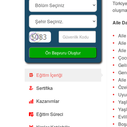
Türkiye
oluşma
Aile D
Ail
Ail
Aile
Ön Başvuru Oluştur
Çocu
Gel
Gen
Eğitim İçeriği
Aile
Özel
Sertifika
Uyu
Kazanımlar
Yaşl
Yaşl
Eğitim Süreci
Evli
Boş