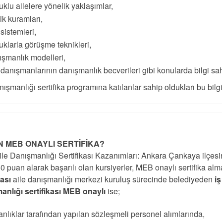
klu ailelere yönelik yaklaşımlar,
lik kuramları,
 sistemleri,
klarla görüşme teknikleri,
şmanlık modelleri,
 danışmanlarının danışmanlık becverileri gibi konularda bilgi sah
nışmanlığı sertifika programına katılanlar sahip oldukları bu bilgile
 MEB ONAYLI SERTİFİKA?
le Danışmanlığı Sertifikası Kazanımları: Ankara Çankaya ilçesi
0 puan alarak başarılı olan kursiyerler, MEB onaylı sertifika al
kası
aile danışmanlığı merkezi kuruluş sürecinde belediyeden
i
anlığı sertifikası MEB onaylı
ise;
nlıklar tarafından yapılan sözleşmeli personel alımlarında,