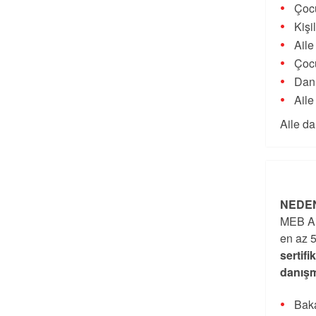
Çocu
Kişi
Aile
Çocu
Danı
Aile
Aile da
NEDEN
MEB Ai
en az 5
sertifi
danışm
Baka