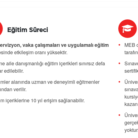
Eğitim Süreci
rvizyon, vaka çalışmaları ve uygulamalı eğitim
MEB o
sinde etkileşim oranı yüksektir.
tarafı
ne aile danışmanlığı eğitim içerikleri sınırsız defa
Sınavd
r edilebilir.
sertif
imler alanında uzman ve deneyimli eğitmenler
Üniver
fından verilir.
sınava
kursiy
im içeriklerine 10 yıl erişim sağlanabilir.
kazanı
Üniver
gerçek
yoktur