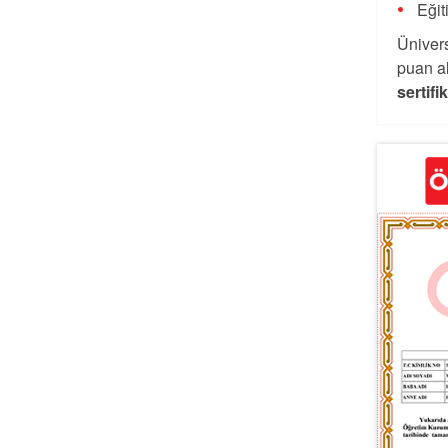
Eğit
Ünivers
puan al
sertifi