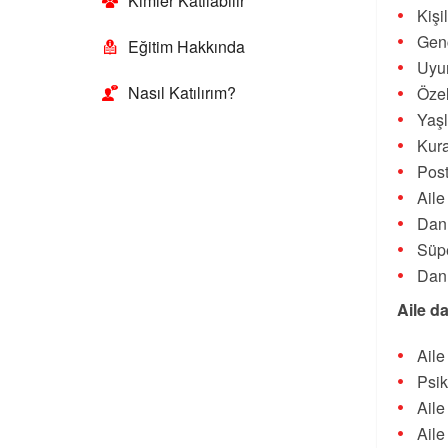
Kimler Katılabilir
Kişi
Genç
Eğitim Hakkında
Uyu
Nasıl Katılırım?
Özel
Yaşl
Kur
Post
Aile
Danı
Süpe
Danı
Aile d
Aile
Psik
Aile
Aile