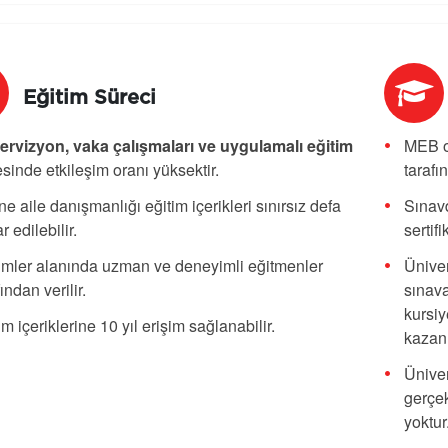
Eğitim Süreci
rvizyon, vaka çalışmaları ve uygulamalı eğitim
MEB o
sinde etkileşim oranı yüksektir.
tarafı
ne aile danışmanlığı eğitim içerikleri sınırsız defa
Sınavd
r edilebilir.
sertif
imler alanında uzman ve deneyimli eğitmenler
Üniver
fından verilir.
sınava
kursiy
im içeriklerine 10 yıl erişim sağlanabilir.
kazanı
Üniver
gerçek
yoktur