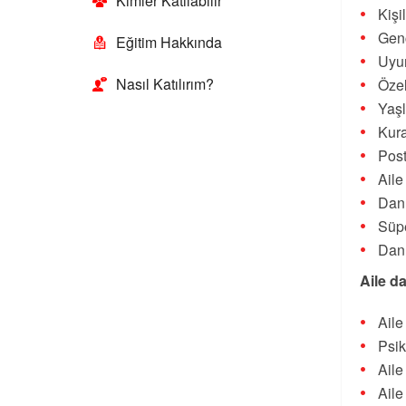
Kimler Katılabilir
Kişi
Genç
Eğitim Hakkında
Uyu
Nasıl Katılırım?
Özel
Yaşl
Kur
Post
Aile
Danı
Süpe
Danı
Aile d
Aile
Psik
Aile
Aile