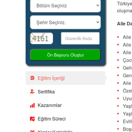
Türkiye
oluşma
Aile D
Ail
Ail
Aile
Ön Başvuru Oluştur
Çocu
Gel
Gen
Eğitim İçeriği
Aile
Özel
Sertifika
Uyu
Kazanımlar
Yaşl
Yaşl
Eğitim Süreci
Evli
Boş