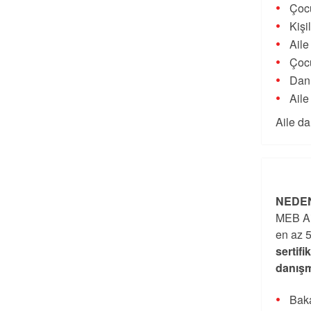
Çocu
Kişi
Aile
Çocu
Danı
Aile
Aile da
NEDEN
MEB Ai
en az 5
sertifi
danışm
Baka