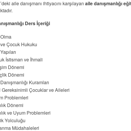
’deki aile danışmanı ihtiyacını karşılayan
aile danışmanlığı eği
ktadır.
anışmanlığı Ders İçeriği
e Olma
e ve Çocuk Hukuku
 Yapıları
k İstismarı ve İhmali
işim Dönemi
çlik Dönemi
 Danışmanlığı Kuramları
 Gereksinimli Çocuklar ve Aileleri
m Problemleri
ılık Dönemi
ılık ve Uyum Problemleri
lik Yolculuğu
anma Müdahaleleri