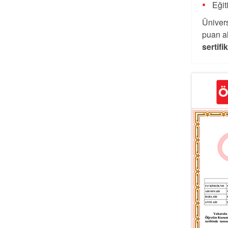
Eğit
Ünivers
puan al
sertifi