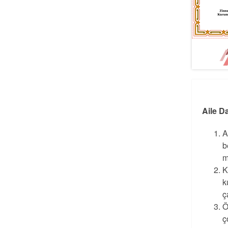
Aile D
A
b
m
K
k
ç
Ö
ç