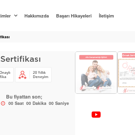
imler
Hakkımızda
Başarı Hikayeleri
İletişim
fikası
Sertifikası
Onaylı
20 Yıllık
fika
Deneyim
Bu fiyattan son;
00
Saat
00
Dakika
00
Saniye