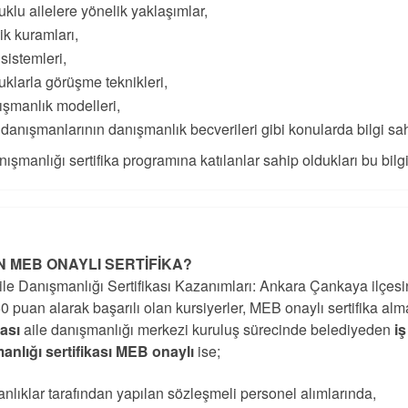
klu ailelere yönelik yaklaşımlar,
lik kuramları,
 sistemleri,
klarla görüşme teknikleri,
şmanlık modelleri,
 danışmanlarının danışmanlık becverileri gibi konularda bilgi sah
nışmanlığı sertifika programına katılanlar sahip oldukları bu bilgile
 MEB ONAYLI SERTİFİKA?
le Danışmanlığı Sertifikası Kazanımları: Ankara Çankaya ilçesi
0 puan alarak başarılı olan kursiyerler, MEB onaylı sertifika al
kası
aile danışmanlığı merkezi kuruluş sürecinde belediyeden
i
anlığı sertifikası MEB onaylı
ise;
nlıklar tarafından yapılan sözleşmeli personel alımlarında,