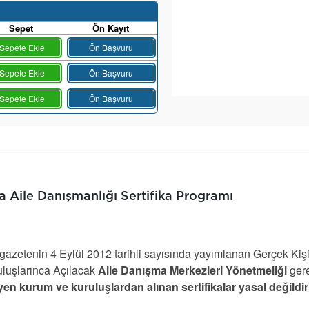
Sepet
Ön Kayıt
Sepete Ekle
Ön Başvuru
Sepete Ekle
Ön Başvuru
Sepete Ekle
Ön Başvuru
a Aile Danışmanlığı Sertifika Programı
azetenin 4 Eylül 2012 tarihli sayısında yayımlanan Gerçek Kiş
luşlarınca Açılacak
Aile Danışma Merkezleri Yönetmeliği
ger
en kurum ve kuruluşlardan alınan sertifikalar yasal değildir