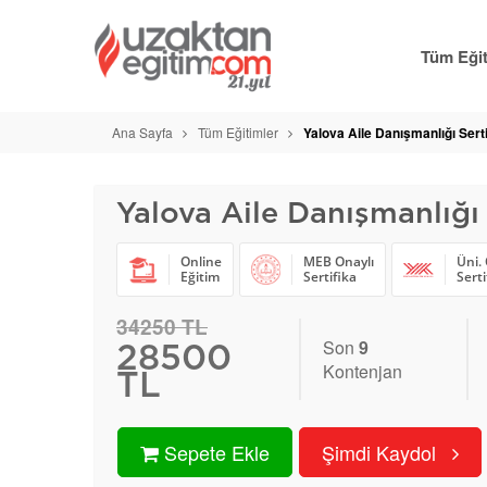
Tüm Eğit
Ana Sayfa
Tüm Eğitimler
Yalova Aile Danışmanlığı Serti
Yalova Aile Danışmanlığı 
Online
MEB Onaylı
Üni. 
Eğitim
Sertifika
Serti
34250 TL
Son
9
28500
Kontenjan
TL
Sepete Ekle
Şimdi Kaydol