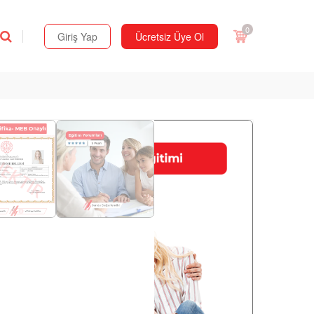
0
Giriş Yap
Ücretsiz Üye Ol