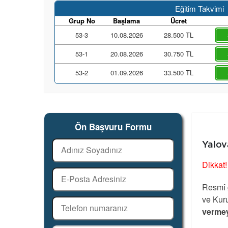
Eğitim Takvimi
Grup No
Başlama
Ücret
53-3
10.08.2026
28.500 TL
53-1
20.08.2026
30.750 TL
53-2
01.09.2026
33.500 TL
Ön Başvuru Formu
Yalov
Dikkat!
Resmî g
ve Kuru
vermey