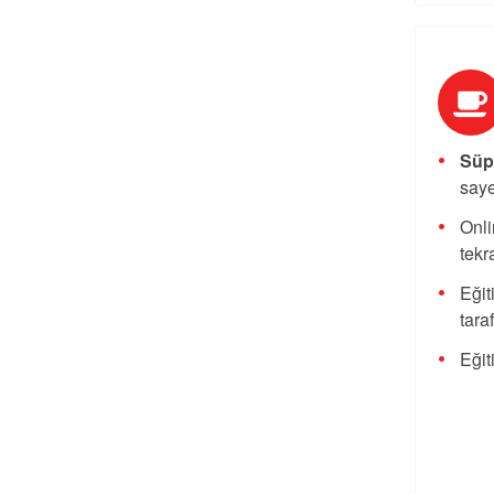
Süpe
saye
Onli
tekra
Eğit
tara
Eğit