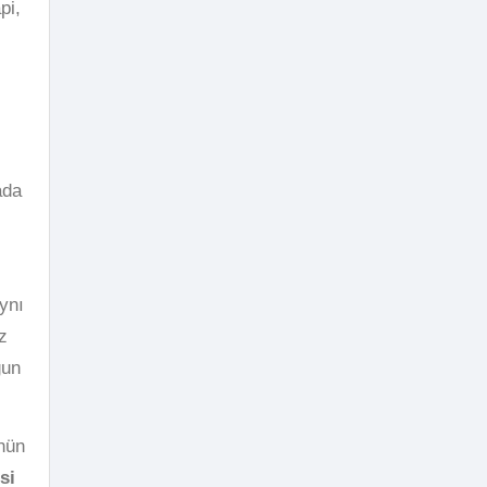
pi,
ada
ynı
z
ğun
nün
si