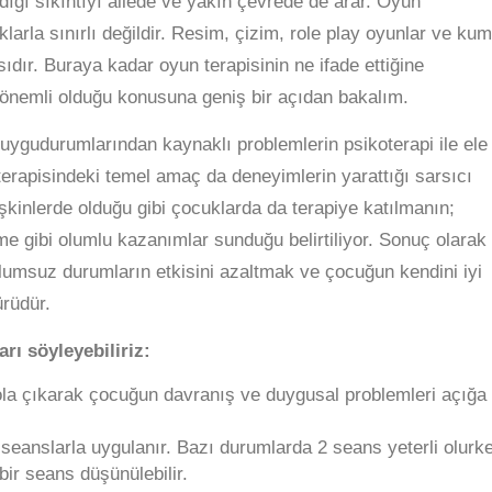
ığı sıkıntıyı ailede ve yakın çevrede de arar. Oyun
larla sınırlı değildir. Resim, çizim, role play oyunlar ve kum
sıdır. Buraya kadar oyun terapisinin ne ifade ettiğine
 önemli olduğu konusuna geniş bir açıdan bakalım.
uygudurumlarından kaynaklı problemlerin psikoterapi ile ele
terapisindeki temel amaç da deneyimlerin yarattığı sarsıcı
etişkinlerde olduğu gibi çocuklarda da terapiye katılmanın;
e gibi olumlu kazanımlar sunduğu belirtiliyor. Sonuç olarak
olumsuz durumların etkisini azaltmak ve çocuğun kendini iyi
rüdür.
rı söyleyebiliriz:
la çıkarak çocuğun davranış ve duygusal problemleri açığa
k seanslarla uygulanır. Bazı durumlarda 2 seans yeterli olurk
bir seans düşünülebilir.