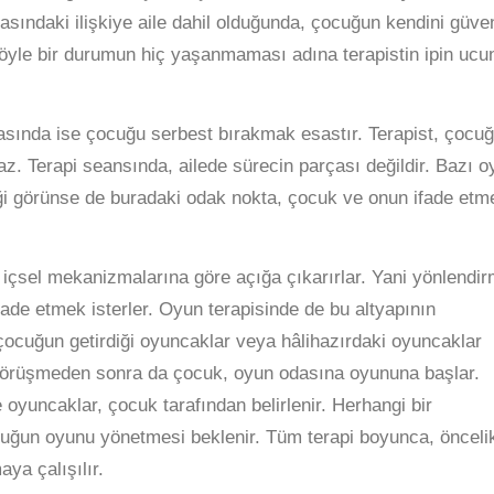
asındaki ilişkiye aile dahil olduğunda, çocuğun kendini güve
Böyle bir durumun hiç yaşanmaması adına terapistin ipin ucu
sında ise çocuğu serbest bırakmak esastır. Terapist, çocu
 Terapi seansında, ailede sürecin parçası değildir. Bazı o
irdiği görünse de buradaki odak nokta, çocuk ve onun ifade etm
içsel mekanizmalarına göre açığa çıkarırlar. Yani yönlendi
ade etmek isterler. Oyun terapisinde de bu altyapının
çocuğun getirdiği oyuncaklar veya hâlihazırdaki oyuncaklar
Ön görüşmeden sonra da çocuk, oyun odasına oyununa başlar.
oyuncaklar, çocuk tarafından belirlenir. Herhangi bir
uğun oyunu yönetmesi beklenir. Tüm terapi boyunca, önceli
ya çalışılır.