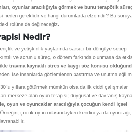
ları, oyunlar aracılığıyla görmek ve bunu terapötik süre
isi neden gereklidir ve hangi durumlarda elzemdir? Bu soruy
ndeki rolüne de değineceğiz.
apisi Nedir?
ençlik ve yetişkinlik yaşlarında sarsıcı bir döngüye sebep
kıntılı ve sorunlu süreç, o dönem farkında olunmasa da etkis
likle
travma kaynaklı stres ve kaygı söz konusu olduğund
edeni ise insanlarda gözlemlenen bastırma ve unutma eğilimi
30'lu yıllara götürmek mümkün olsa da ilk ciddi çalışmalar
kları merkeze alan oyun terapisi; duygusal ve davranış kayna
de, oyun ve oyuncaklar aracılığıyla çocuğun kendi içsel
Örneğin, çocuk oyun odasındayken kendini ya da oyuncağı,
avranabilir.