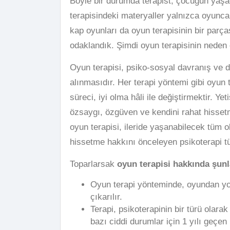
Böyle bir durumda terapist, çocuğun yaşad
terapisindeki materyaller yalnızca oyuncak
kap oyunları da oyun terapisinin bir parça
odaklandık. Şimdi oyun terapisinin neden
Oyun terapisi, psiko-sosyal davranış ve d
alınmasıdır. Her terapi yöntemi gibi oyun 
süreci, iyi olma hâli ile değiştirmektir. Y
özsaygı, özgüven ve kendini rahat hissetm
oyun terapisi, ileride yaşanabilecek tüm 
hissetme hakkını önceleyen psikoterapi tü
Toparlarsak
oyun terapisi hakkında şunla
Oyun terapi yönteminde, oyundan yo
çıkarılır.
Terapi, psikoterapinin bir türü olara
bazı ciddi durumlar için 1 yılı geçen 