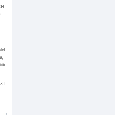
çle
a
ini
a,
dir.
klı