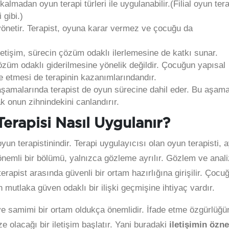
almadan oyun terapi türleri ile uygulanabilir.(Filial oyun tera
 gibi.)
yönetir. Terapist, oyuna karar vermez ve çocuğu da
letişim, sürecin çözüm odaklı ilerlemesine de katkı sunar.
özüm odaklı giderilmesine yönelik değildir. Çocuğun yapısal
de etmesi de terapinin kazanımlarındandır.
n aşamalarında terapist de oyun sürecine dahil eder. Bu aşam
ak onun zihnindekini canlandırır.
erapisi Nasıl Uygulanır?
yun terapistinindir. Terapi uygulayıcısı olan oyun terapisti, a
önemli bir bölümü, yalnızca gözleme ayrılır. Gözlem ve anali
apist arasında güvenli bir ortam hazırlığına girişilir. Çocu
 mutlaka güven odaklı bir ilişki geçmişine ihtiyaç vardır.
e samimi bir ortam oldukça önemlidir. İfade etme özgürlüğü
e olacağı bir iletişim başlatır. Yani buradaki
iletişimin özne