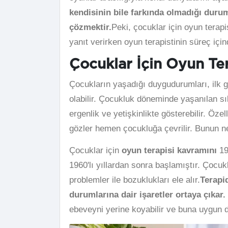
kendisinin bile farkında olmadığı durum
çözmektir.
Peki, çocuklar için oyun terap
yanıt verirken oyun terapistinin süreç içi
Çocuklar İçin Oyun Ter
Çocukların yaşadığı duygudurumları, ilk g
olabilir. Çocukluk döneminde yaşanılan sı
ergenlik ve yetişkinlikte gösterebilir. Özel
gözler hemen çocukluğa çevrilir. Bunun n
Çocuklar için
oyun terapisi kavramını
19
1960'lı yıllardan sonra başlamıştır. Çocu
problemler ile bozuklukları ele alır.
Terapi
durumlarına dair işaretler ortaya çıkar.
ebeveyni yerine koyabilir ve buna uygun d