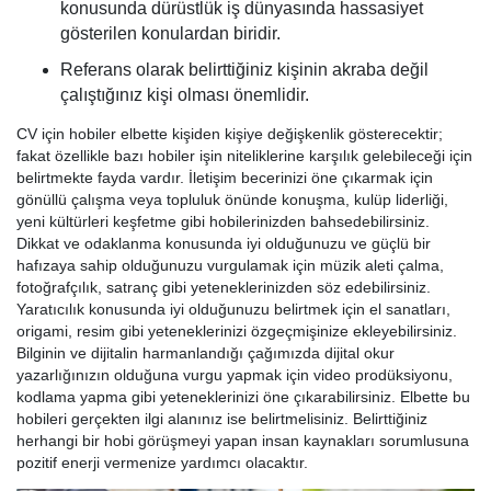
konusunda dürüstlük iş dünyasında hassasiyet
gösterilen konulardan biridir.
Referans olarak belirttiğiniz kişinin akraba değil
çalıştığınız kişi olması önemlidir.
CV için hobiler elbette kişiden kişiye değişkenlik gösterecektir;
fakat özellikle bazı hobiler işin niteliklerine karşılık gelebileceği için
belirtmekte fayda vardır. İletişim becerinizi öne çıkarmak için
gönüllü çalışma veya topluluk önünde konuşma, kulüp liderliği,
yeni kültürleri keşfetme gibi hobilerinizden bahsedebilirsiniz.
Dikkat ve odaklanma konusunda iyi olduğunuzu ve güçlü bir
hafızaya sahip olduğunuzu vurgulamak için müzik aleti çalma,
fotoğrafçılık, satranç gibi yeteneklerinizden söz edebilirsiniz.
Yaratıcılık konusunda iyi olduğunuzu belirtmek için el sanatları,
origami, resim gibi yeteneklerinizi özgeçmişinize ekleyebilirsiniz.
Bilginin ve dijitalin harmanlandığı çağımızda dijital okur
yazarlığınızın olduğuna vurgu yapmak için video prodüksiyonu,
kodlama yapma gibi yeteneklerinizi öne çıkarabilirsiniz. Elbette bu
hobileri gerçekten ilgi alanınız ise belirtmelisiniz. Belirttiğiniz
herhangi bir hobi görüşmeyi yapan insan kaynakları sorumlusuna
pozitif enerji vermenize yardımcı olacaktır.