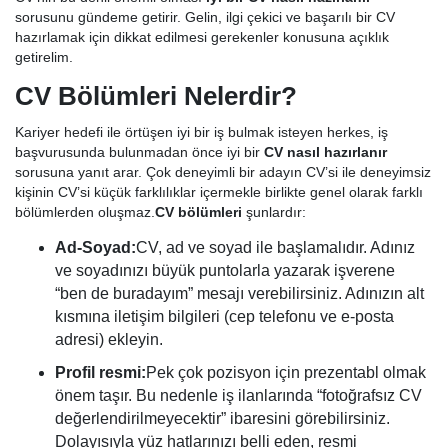
sorusunu gündeme getirir. Gelin, ilgi çekici ve başarılı bir CV
hazırlamak için dikkat edilmesi gerekenler konusuna açıklık
getirelim.
CV Bölümleri Nelerdir?
Kariyer hedefi ile örtüşen iyi bir iş bulmak isteyen herkes, iş
başvurusunda bulunmadan önce iyi bir
CV nasıl hazırlanır
sorusuna yanıt arar. Çok deneyimli bir adayın CV’si ile deneyimsiz
kişinin CV’si küçük farklılıklar içermekle birlikte genel olarak farklı
bölümlerden oluşmaz.
CV bölümleri
şunlardır:
Ad-Soyad:
CV, ad ve soyad ile başlamalıdır. Adınız
ve soyadınızı büyük puntolarla yazarak işverene
“ben de buradayım” mesajı verebilirsiniz. Adınızın alt
kısmına iletişim bilgileri (cep telefonu ve e-posta
adresi) ekleyin.
Profil resmi:
Pek çok pozisyon için prezentabl olmak
önem taşır. Bu nedenle iş ilanlarında “fotoğrafsız CV
değerlendirilmeyecektir” ibaresini görebilirsiniz.
Dolayısıyla yüz hatlarınızı belli eden, resmi