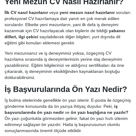
Yeni Mezun CV Nasıl Hazırlanır?
İlk CV nasıl hazırlanır
veya
yeni mezun nasıl hazırlanır
soruları
profesyonel CV hazırlamaya dair yanıtı en çok merak edilen
sorulardır. Elbette yeni mezunların, yani ilk defa iş deneyimi
kazanmak için CV hazırlayacak olan kişilerin de bildiği
yabancı
dilleri, ilgi çekici
sayılabilecek diğer bilgileri, yurt dışında dil
eğitimi gibi konuları eklemesi gerekir.
Yeni mezunsanız ve iş deneyiminiz yoksa, özgeçmiş CV
hazırlama sırasında iş deneyimlerinizin yerine staj deneyimini
yazabilirsiniz. Eğitim bilgilerinizi ve aldığınız sertifikaları da öne
çıkararak, iş deneyiminin eksikliğinden kaynaklanan boşluğu
doldurabilirsiniz.
İş Başvurularında Ön Yazı Nedir?
İş bulma sitelerinde genellikle ön yazı istenir. E-posta ile özgeçmiş
gönderme konusunda da ön yazıya ihtiyaç duyulur. Peki,
iş
başvurularında ön yazı nedir
ve
ön yazı başlığına ne yazılır?
Ön yazı çoğunlukla görmezden gelinir; fakat ön yazı hızlı izlenim
edinmeyi sağlayan bir yazıdır. Hatta iş başvurusunun olumlu
sonuçlanmasında önemli ölçüde etkilidir.