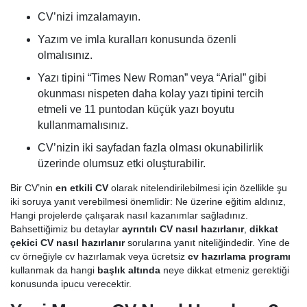
CV’nizi imzalamayın.
Yazım ve imla kuralları konusunda özenli
olmalısınız.
Yazı tipini “Times New Roman” veya “Arial” gibi
okunması nispeten daha kolay yazı tipini tercih
etmeli ve 11 puntodan küçük yazı boyutu
kullanmamalısınız.
CV’nizin iki sayfadan fazla olması okunabilirlik
üzerinde olumsuz etki oluşturabilir.
Bir CV’nin
en etkili CV
olarak nitelendirilebilmesi için özellikle şu
iki soruya yanıt verebilmesi önemlidir: Ne üzerine eğitim aldınız,
Hangi projelerde çalışarak nasıl kazanımlar sağladınız.
Bahsettiğimiz bu detaylar
ayrıntılı CV nasıl hazırlanır
,
dikkat
çekici CV nasıl hazırlanır
sorularına yanıt niteliğindedir. Yine de
cv örneğiyle cv hazırlamak veya ücretsiz
cv hazırlama programı
kullanmak da hangi
başlık altında
neye dikkat etmeniz gerektiği
konusunda ipucu verecektir.