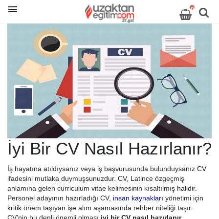
0
İyi Bir CV Nasıl Hazırlanır?
İş hayatına atıldıysanız veya iş başvurusunda bulunduysanız CV
ifadesini mutlaka duymuşsunuzdur. CV, Latince özgeçmiş
anlamına gelen curriculum vitae kelimesinin kısaltılmış halidir.
Personel adayının hazırladığı CV,
insan kaynakları
yönetimi için
kritik önem taşıyan işe alım aşamasında rehber niteliği taşır.
CV’nin bu denli önemli olması
iyi bir CV nasıl hazırlanır