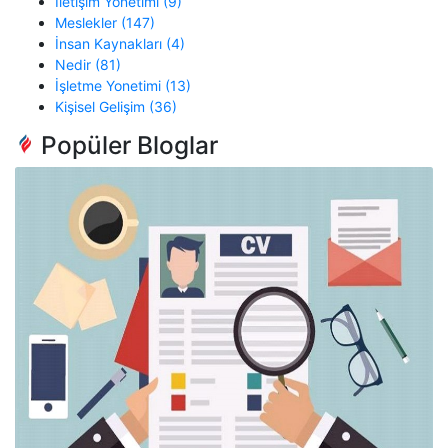
İletişim Yönetimi (9)
Meslekler (147)
İnsan Kaynakları (4)
Nedir (81)
İşletme Yonetimi (13)
Kişisel Gelişim (36)
Popüler Bloglar