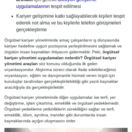
uygulamalarının
tespit edilmesi
Kariyer gelişimine katkı sağlayabilecek kişileri tespit
ederek not alma ve bu kişilerle telefon görüşmeleri
gerçekleştirme
Örgütsel kariyer yönetiminde amaç çalışanların iş dünyasında
kariyer hedefine uygun pozisyona yerleştirilmesini sağlamak ve
örgütün insan kaynakları ihtiyacını gidermektir. Peki,
örgütsel
kariyer yönetimi uygulamaları nelerdir? Örgütsel kariyer
yönetimi araçları
söz konusu olduğunda ilk gelen
oryantasyondur. Alıştırma süreci olarak ifade edebileceğimiz
oryantasyon, eğitim ve danışmanlık hizmeti veren örgüt için
kuruluşlar tarafından gerçekleştirilebildiği gibi yazılı kaynaklar
aracılığıyla da gerçekleştirilebilir.
Örgütsel kariyer yönetiminde diğer uygulamalar ise terfi, yer
değiştirme, işten çıkartma, emeklilik ve örgütsel yedeklemedir.
Örgütsel yedekleme yetkinliklerin sürekliliğini sağlar ve terfi,
emeklilik, ölüm, ayrılma, transfer gibi durumlarda insan
kaynaklarında açığın oluşmasını önler.