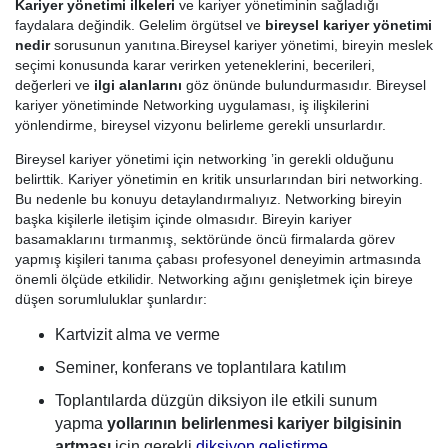
Kariyer yönetimi ilkeleri
ve kariyer yönetiminin sağladığı
faydalara değindik. Gelelim örgütsel ve
bireysel kariyer yönetimi
nedir
sorusunun yanıtına.Bireysel kariyer yönetimi, bireyin meslek
seçimi konusunda karar verirken yeteneklerini, becerileri,
değerleri ve
ilgi alanlarını
göz önünde bulundurmasıdır. Bireysel
kariyer yönetiminde Networking uygulaması, iş ilişkilerini
yönlendirme, bireysel vizyonu belirleme gerekli unsurlardır.
Bireysel kariyer yönetimi için networking ’in gerekli olduğunu
belirttik. Kariyer yönetimin en kritik unsurlarından biri networking.
Bu nedenle bu konuyu detaylandırmalıyız. Networking bireyin
başka kişilerle iletişim içinde olmasıdır. Bireyin kariyer
basamaklarını tırmanmış, sektöründe öncü firmalarda görev
yapmış kişileri tanıma çabası profesyonel deneyimin artmasında
önemli ölçüde etkilidir. Networking ağını genişletmek için bireye
düşen sorumluluklar şunlardır:
Kartvizit alma ve verme
Seminer, konferans ve toplantılara katılım
Toplantılarda düzgün diksiyon ile etkili sunum
yapma
yollarının belirlenmesi kariyer bilgisinin
artması
için gerekli
diksiyon geliştirme