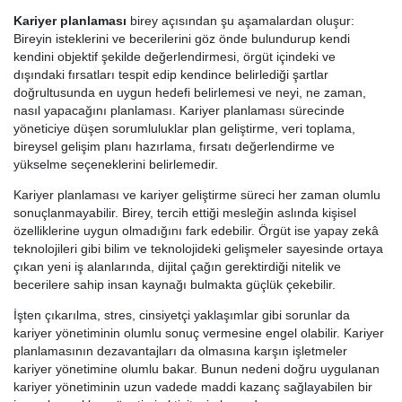
Kariyer planlaması
birey açısından şu aşamalardan oluşur:
Bireyin isteklerini ve becerilerini göz önde bulundurup kendi
kendini objektif şekilde değerlendirmesi, örgüt içindeki ve
dışındaki fırsatları tespit edip kendince belirlediği şartlar
doğrultusunda en uygun hedefi belirlemesi ve neyi, ne zaman,
nasıl yapacağını planlaması. Kariyer planlaması sürecinde
yöneticiye düşen sorumluluklar plan geliştirme, veri toplama,
bireysel gelişim planı hazırlama, fırsatı değerlendirme ve
yükselme seçeneklerini belirlemedir.
Kariyer planlaması ve kariyer geliştirme süreci her zaman olumlu
sonuçlanmayabilir. Birey, tercih ettiği mesleğin aslında kişisel
özelliklerine uygun olmadığını fark edebilir. Örgüt ise yapay zekâ
teknolojileri gibi bilim ve teknolojideki gelişmeler sayesinde ortaya
çıkan yeni iş alanlarında, dijital çağın gerektirdiği nitelik ve
becerilere sahip insan kaynağı bulmakta güçlük çekebilir.
İşten çıkarılma, stres, cinsiyetçi yaklaşımlar gibi sorunlar da
kariyer yönetiminin olumlu sonuç vermesine engel olabilir. Kariyer
planlamasının dezavantajları da olmasına karşın işletmeler
kariyer yönetimine olumlu bakar. Bunun nedeni doğru uygulanan
kariyer yönetiminin uzun vadede maddi kazanç sağlayabilen bir