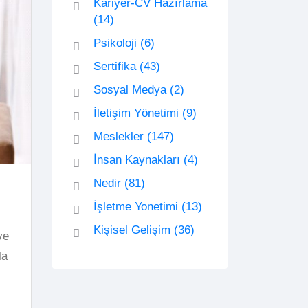
Kariyer-CV Hazırlama
(14)
Psikoloji
(6)
Sertifika
(43)
Sosyal Medya
(2)
İletişim Yönetimi
(9)
Meslekler
(147)
İnsan Kaynakları
(4)
Nedir
(81)
İşletme Yonetimi
(13)
Kişisel Gelişim
(36)
ve
la