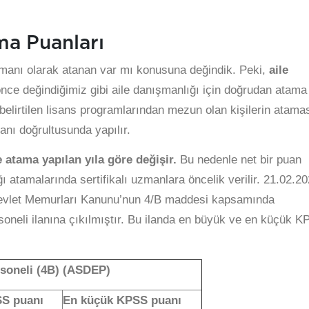
ma Puanları
manı olarak atanan var mı konusuna değindik. Peki,
aile
ce değindiğimiz gibi aile danışmanlığı için doğrudan atama
belirtilen lisans programlarından mezun olan kişilerin atama
ı doğrultusunda yapılır.
atama yapılan yıla göre değişir.
Bu nedenle net bir puan
 atamalarında sertifikalı uzmanlara öncelik verilir. 21.02.20
 Devlet Memurları Kanunu’nun 4/B maddesi kapsamında
rsoneli ilanına çıkılmıştır. Bu ilanda en büyük ve en küçük 
rsoneli (4B) (ASDEP)
S puanı
En küçük KPSS puanı