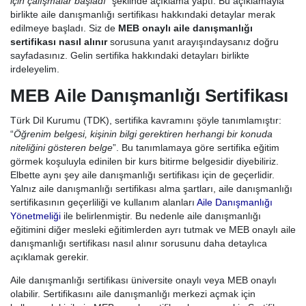
için çalışmalar başladı
” şeklinde açıklama yaptı. Bu açıklamayla
birlikte aile danışmanlığı sertifikası hakkındaki detaylar merak
edilmeye başladı. Siz de
MEB onaylı aile danışmanlığı
sertifikası nasıl alınır
sorusuna yanıt arayışındaysanız doğru
sayfadasınız. Gelin sertifika hakkındaki detayları birlikte
irdeleyelim.
MEB Aile Danışmanlığı Sertifikası
Türk Dil Kurumu (TDK), sertifika kavramını şöyle tanımlamıştır:
“
Öğrenim belgesi, kişinin bilgi gerektiren herhangi bir konuda
niteliğini gösteren belge
”. Bu tanımlamaya göre sertifika eğitim
görmek koşuluyla edinilen bir kurs bitirme belgesidir diyebiliriz.
Elbette aynı şey aile danışmanlığı sertifikası için de geçerlidir.
Yalnız aile danışmanlığı sertifikası alma şartları, aile danışmanlığı
sertifikasının geçerliliği ve kullanım alanları
Aile Danışmanlığı
Yönetmeliği
ile belirlenmiştir. Bu nedenle aile danışmanlığı
eğitimini diğer mesleki eğitimlerden ayrı tutmak ve MEB onaylı aile
danışmanlığı sertifikası nasıl alınır sorusunu daha detaylıca
açıklamak gerekir.
Aile danışmanlığı sertifikası üniversite onaylı veya MEB onaylı
olabilir. Sertifikasını aile danışmanlığı merkezi açmak için