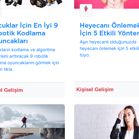
uklar İçin En İyi 9
Heyecanı Önleme
botik Kodlama
İçin 5 Etkili Yönt
ncakları
Aşırı heyecanlı olduğunuzda
heyecanı önlemek için 5 etkili
ların kodlama ve algoritma
tüyo.
isini arttıracak 9 robotik
ma oyuncaklarını görmek için
 tıkla.
Kişisel Gelişim
el Gelişim