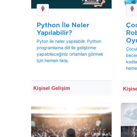
Python İle Neler
Çoc
Yapılabilir?
Ro
Oyu
Pyton ile neler yapılabilir. Python
programlama dili ile geliştirme
Çocuk
yapabileceğiniz ortamları görmek
becer
için hemen tıkla.
kodla
hemen
Kişisel Gelişim
Kişis