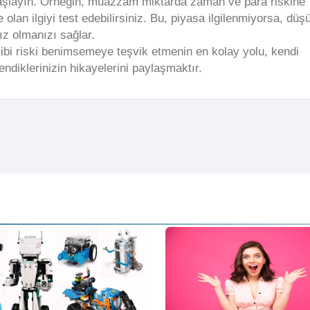
başlayın. Örneğin, muazzam miktarda zaman ve para riskine
lan ilgiyi test edebilirsiniz. Bu, piyasa ilgilenmiyorsa, düş
sız olmanızı sağlar.
ibi riski benimsemeye teşvik etmenin en kolay yolu, kendi
endiklerinizin hikayelerini paylaşmaktır.