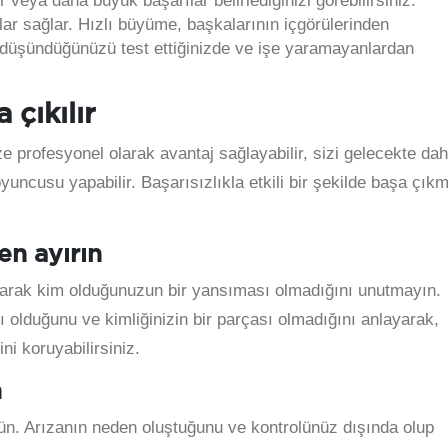
veya daha büyük başarılar belirlediğinizi görebilirsiniz.
tlar sağlar. Hızlı büyüme, başkalarının içgörülerinden
i düşündüğünüzü test ettiğinizde ve işe yaramayanlardan
 çıkılır
 profesyonel olarak avantaj sağlayabilir, sizi gelecekte da
oyuncusu yapabilir. Başarısızlıkla etkili bir şekilde başa çık
den ayırın
y olarak kim olduğunuzun bir yansıması olmadığını unutmayın.
ı olduğunu ve kimliğinizin bir parçası olmadığını anlayarak,
i koruyabilirsiniz.
n
örün. Arızanın neden oluştuğunu ve kontrolünüz dışında olup