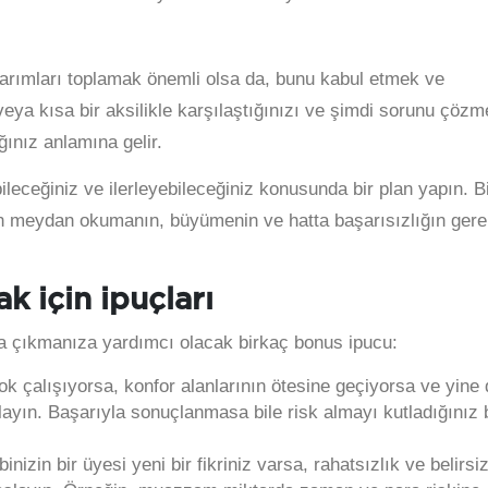
karımları toplamak önemli olsa da, bunu kabul etmek ve
 veya kısa bir aksilikle karşılaştığınızı ve şimdi sorunu çözm
ğınız anlamına gelir.
ileceğiniz ve ilerleyebileceğiniz konusunda bir plan yapın. B
 meydan okumanın, büyümenin ve hatta başarısızlığın gerek
k için ipuçları
şa çıkmanıza yardımcı olacak birkaç bonus ipucu:
ok çalışıyorsa, konfor alanlarının ötesine geçiyorsa ve yine 
layın. Başarıyla sonuçlanmasa bile risk almayı kutladığınız b
inizin bir üyesi yeni bir fikriniz varsa, rahatsızlık ve belirsiz