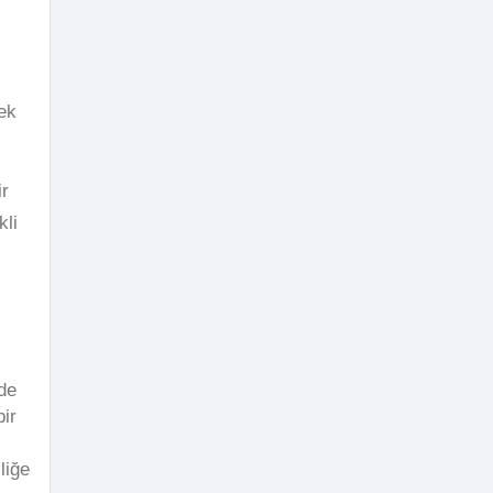
ek
ir
li
de
ir
liğe