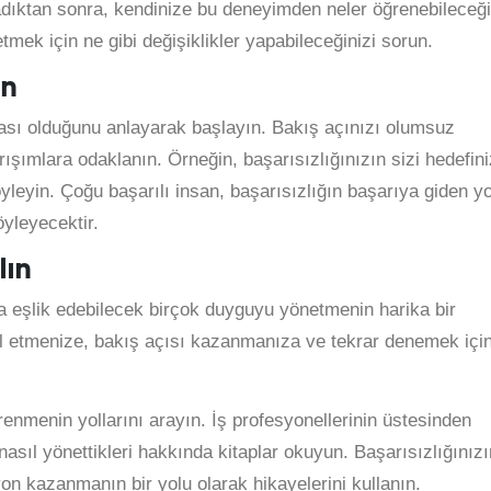
ladıktan sonra, kendinize bu deneyimden neler öğrenebileceği
etmek için ne gibi değişiklikler yapabileceğinizi sorun.
un
çası olduğunu anlayarak başlayın. Bakış açınızı olumsuz
ışımlara odaklanın. Örneğin, başarısızlığınızın sizi hedefin
yleyin. Çoğu başarılı insan, başarısızlığın başarıya giden y
öyleyecektir.
lın
a eşlik edebilecek birçok duyguyu yönetmenin harika bir
ul etmenize, bakış açısı kazanmanıza ve tekrar denemek içi
enmenin yollarını arayın. İş profesyonellerinin üstesinden
 nasıl yönettikleri hakkında kitaplar okuyun. Başarısızlığınızı
n kazanmanın bir yolu olarak hikayelerini kullanın.