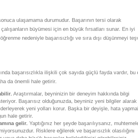
 sonuca ulaşamama durumudur. Başarının tersi olarak
, çalışanların büyümesi için en büyük fırsatları sunar. En iyi
 öğrenme nedeniyle başarısızlığı ve sıra dışı düşünmeyi teş
ı
da başarısızlıkla ilişkili çok sayıda güçlü fayda vardır, bu 
a da önemli hale getirir.
bilir.
Araştırmalar, beyninizin bir deneyim hakkında bilgi
riyor. Başarısız olduğunuzda, beyniniz yeni bilgiler alarak
erleyerek yeni yolları korur. Başka bir deyişle, hata yapma
n hale getirir.
lamına gelir.
Yaptığınız her şeyde başarılıysanız, muhtemel
tmiyorsunuzdur. Risklere eğilerek ve başarısızlık olasılığını