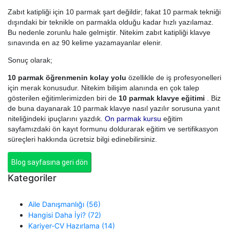
Zabıt katipliği için 10 parmak şart değildir; fakat 10 parmak tekniği
dışındaki bir teknikle on parmakla olduğu kadar hızlı yazılamaz.
Bu nedenle zorunlu hale gelmiştir. Nitekim zabıt katipliği klavye
sınavında en az 90 kelime yazamayanlar elenir.
Sonuç olarak;
10 parmak öğrenmenin kolay yolu
özellikle de iş profesyonelleri
için merak konusudur. Nitekim bilişim alanında en çok talep
gösterilen eğitimlerimizden biri de
10 parmak klavye eğitimi
. Biz
de buna dayanarak 10 parmak klavye nasıl yazılır sorusuna yanıt
niteliğindeki ipuçlarını yazdık.
On parmak kursu
eğitim
sayfamızdaki ön kayıt formunu doldurarak eğitim ve sertifikasyon
süreçleri hakkında ücretsiz bilgi edinebilirsiniz.
Blog sayfasına geri dön
Kategoriler
Aile Danışmanlığı (56)
Hangisi Daha İyi? (72)
Kariyer-CV Hazırlama (14)