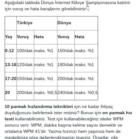
Aşağıdaki tabloda Dünya İnternet Klâvye Şampiyonasına katılım
için vuruş ve hata barajlarını görebilirsiniz👇
Türkiye
Dünya
Yaş
Vuruş
Hata
Vuruş
Hata
0-12
100/dak.
maks. %1
150/dak.
maks. %1
13-16
120/dak.
maks. %1
180/dak.
maks. %1
17-20
150/dak.
maks. %1
200/dak.
maks. %1
20
200/dak.
maks. %0,5
240/dak.
maks. %0,5
10 parmak hızlandırma teknikleri
için ne kadar ihtiyaç
duyduğunuzu belirlemek ister misiniz? Bunun için
on parmak hız
testi
kullanabilirsiniz. Test için kullanabileceğiniz siteler WPM
sonucu verir. WPM, dakika başına kelime sayısı demektir ve
ortalama WPM 41’dir. Yazma hızınızı hem yaşınıza hem de
mesleğinize göre değerlendirmenizi öneririz. Örneğin, ofis