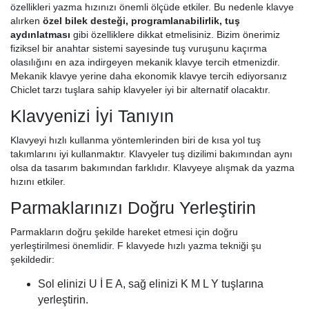
özellikleri yazma hızınızı önemli ölçüde etkiler. Bu nedenle klavye
alırken
özel bilek desteği, programlanabilirlik, tuş
aydınlatması
gibi özelliklere dikkat etmelisiniz. Bizim önerimiz
fiziksel bir anahtar sistemi sayesinde tuş vuruşunu kaçırma
olasılığını en aza indirgeyen mekanik klavye tercih etmenizdir.
Mekanik klavye yerine daha ekonomik klavye tercih ediyorsanız
Chiclet tarzı tuşlara sahip klavyeler iyi bir alternatif olacaktır.
Klavyenizi İyi Tanıyın
Klavyeyi hızlı kullanma yöntemlerinden biri de kısa yol tuş
takımlarını iyi kullanmaktır. Klavyeler tuş dizilimi bakımından aynı
olsa da tasarım bakımından farklıdır. Klavyeye alışmak da yazma
hızını etkiler.
Parmaklarınızı Doğru Yerleştirin
Parmakların doğru şekilde hareket etmesi için doğru
yerleştirilmesi önemlidir. F klavyede hızlı yazma tekniği şu
şekildedir:
Sol elinizi U İ E A, sağ elinizi K M L Y tuşlarına
yerleştirin.