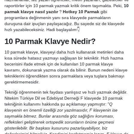
raportörler için 10 parmak yazmak kritik önem taşımakta. Peki,
10
parmak klavye nasıl yazılır
?
Hotkey 10 Parmak
gibi
programlara değinmenin yanı sıra klavyede parmakların
duruşuna dair ipuçları paylaşacağız. Bu sayede siz de klavyede
hızlı yazabileceksiniz. Hadi başlayalım👇
10 Parmak Klavye Nedir?
10 parmak klavye, klavyeyi daha hızlı kullanarak metinleri daha
kısa sürede hatasız yazmayı sağlayan bir tekniktir. Hızlı hazma
becerisini ifade etmek için de kullanılan 10 parmak klavye
kavramı, dokunarak yazma olarak da bilinir. Bunun nedeni klavye
tekniklerini öğrendikten sonra parmaklara veya tuşlara bakmayı
gerektirmemesidir.
Tekniği öğrenmenin tek faydası yanlışsız ve hızlı yazmak değildir.
Nitekim Türkiye Dil ve Edebiyat Derneği F klavyede 10 parmak
tekniğinin kullanımı hakkında şu açıklamayı yapmıştır: "
Q
klavyenin en önemli özelliği zor yazılmasıdır, F klavyenin ise
saymakla bitmez. Bunlar arasında göz sağlığını koruması,
refleksleri geliştirerek ortopedik sorunların önüne geçmesi
gösterilebilir. Bir başkası kusurunu pazarlayabiliyor, biz