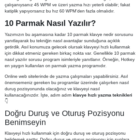
çalışanıysanız 45 WPM ve üzeri yazma hızı yeterli olabilir; fakat
katiplik yapıyorsanız bu hız 60 WPM'den fazla olmalıdır.
10 Parmak Nasıl Yazılır?
Yazımızın bu aşamasına kadar 10 parmak klavye nedir sorusunu
yanıtlayarak bu tekniğin nasıl avantajlar sunduğuna açıklık
getirdik. Asıl konumuza gelecek olursak klavyeyi hızlı kullanmak
için dikkat etmeniz gereken birkaç nokta var. Genellikle 10 parmak
nasıl yazılır sorusu program isimleriyle yanıtlanır. Örneğin, Hotkey
en yaygın kullanılan on parmak yazma programıdır.
Online web sitelerinde de yazma çalışmaları yapabilirsiniz. Asıl
önemsemeniz gereken bu programlar üzerinde çalışırken nasıl
duruş pozisyonunda olacağınız ve klavyeyi nasıl
kullanacağınızdır. İşte, adım adım
klavye hızlı yazma teknikleri
👇
Doğru Duruş ve Oturuş Pozisyonu
Benimseyin
Klavyeyi hızlı kullanmak için doğru duruş ve oturuş pozisyonu
belirlemek şarttır. Doğru duruş ve oturuş pozisyonu için şunlara