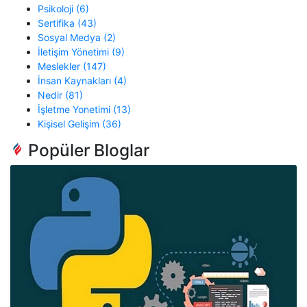
Psikoloji (6)
Sertifika (43)
Sosyal Medya (2)
İletişim Yönetimi (9)
Meslekler (147)
İnsan Kaynakları (4)
Nedir (81)
İşletme Yonetimi (13)
Kişisel Gelişim (36)
Popüler Bloglar