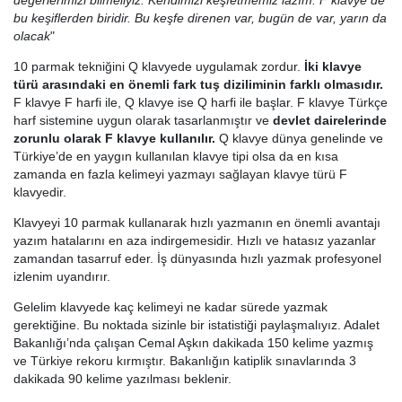
değerlerimizi bilmeliyiz. Kendimizi keşfetmemiz lazım. F klavye de
bu keşiflerden biridir. Bu keşfe direnen var, bugün de var, yarın da
olacak
"
10 parmak tekniğini Q klavyede uygulamak zordur.
İki klavye
türü arasındaki en önemli fark tuş diziliminin farklı olmasıdır.
F klavye F harfi ile, Q klavye ise Q harfi ile başlar. F klavye Türkçe
harf sistemine uygun olarak tasarlanmıştır ve
devlet dairelerinde
zorunlu olarak F klavye kullanılır.
Q klavye dünya genelinde ve
Türkiye’de en yaygın kullanılan klavye tipi olsa da en kısa
zamanda en fazla kelimeyi yazmayı sağlayan klavye türü F
klavyedir.
Klavyeyi 10 parmak kullanarak hızlı yazmanın en önemli avantajı
yazım hatalarını en aza indirgemesidir. Hızlı ve hatasız yazanlar
zamandan tasarruf eder. İş dünyasında hızlı yazmak profesyonel
izlenim uyandırır.
Gelelim klavyede kaç kelimeyi ne kadar sürede yazmak
gerektiğine. Bu noktada sizinle bir istatistiği paylaşmalıyız. Adalet
Bakanlığı’nda çalışan Cemal Aşkın dakikada 150 kelime yazmış
ve Türkiye rekoru kırmıştır. Bakanlığın katiplik sınavlarında 3
dakikada 90 kelime yazılması beklenir.