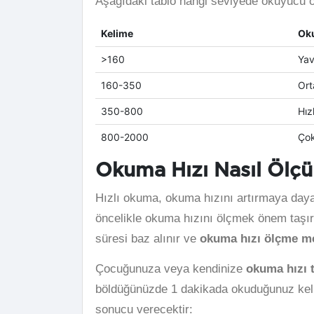
Aşağıdaki tablo hangi seviyede okuyucu 
Kelime
Oku
>160
Yav
160-350
Ort
350-800
Hız
800-2000
Çok
Okuma Hızı Nasıl Ölçü
Hızlı okuma, okuma hızını artırmaya dayana
öncelikle okuma hızını ölçmek önem taşı
süresi baz alınır ve
okuma hızı ölçme me
Çocuğunuza veya kendinize
okuma hızı t
böldüğünüzde 1 dakikada okuduğunuz kelime
sonucu verecektir: