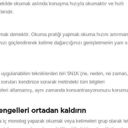
ekilde okumak aslında konuşma hızıyla okumaktır ve hızlı
iridir.
olmak demektir. Okuma pratiği yapmak okuma hızını artırman
nızı güçlendirerek kelime dağarcığınızı genişletmenin yanı s
uygulanabilen tekniklerden biri 5N1K (ne, neden, ne zaman,
 soruları kendinize sorarak metindeki tüm bilgileri
celeri atlamamış, aynı zamanda konsantrasyonunuzu korum
ngelleri ortadan kaldırın
a iç monolog yaparak okumak veya kelimeleri grup olarak te