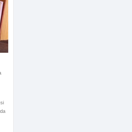
a
si
nda