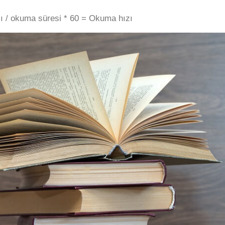
ı / okuma süresi * 60 = Okuma hızı