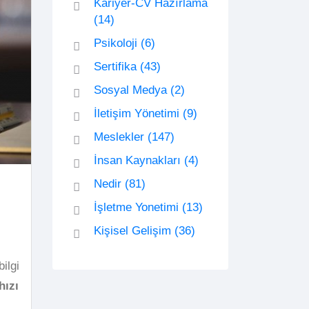
Kariyer-CV Hazırlama
(14)
Psikoloji
(6)
Sertifika
(43)
Sosyal Medya
(2)
İletişim Yönetimi
(9)
Meslekler
(147)
İnsan Kaynakları
(4)
Nedir
(81)
İşletme Yonetimi
(13)
Kişisel Gelişim
(36)
ilgi
hızı