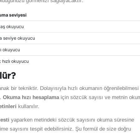
olduğunuzu görmenizi sağlayacaktır:
ma seviyesi
aş okuyucu
a seviye okuyucu
lı okuyucu
 hızlı okuyucu
lür?
k bir tekniktir. Dolayısıyla hızlı okumanın öğrenilebilmesi 
r.
Okuma hızı hesaplama
için sözcük sayısı ve metnin oku
tinleri
kullanılır.
esti
yaparken metindeki sözcük sayısını okuma süresine
 sayısını tespit edebilirsiniz. Şu formül de size doğru