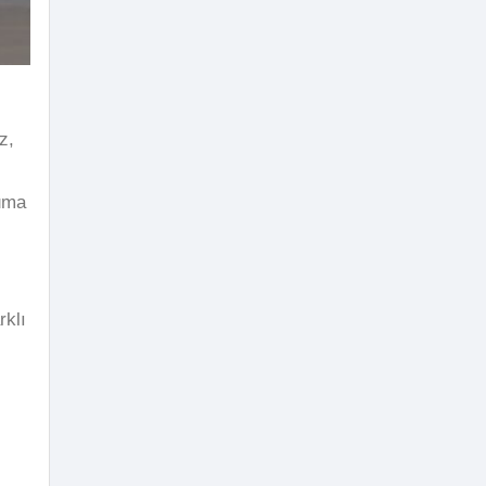
z,
uma
rklı