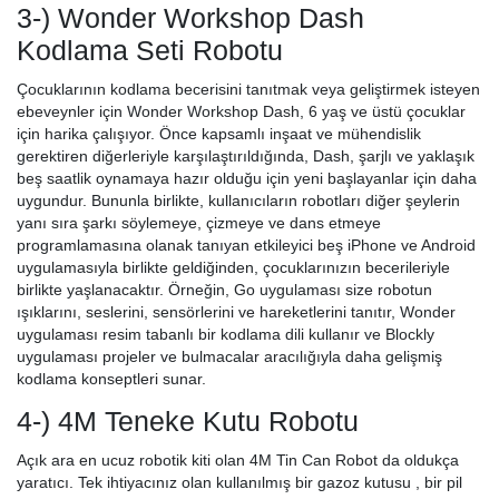
3-) Wonder Workshop Dash
Kodlama Seti Robotu
Çocuklarının kodlama becerisini tanıtmak veya geliştirmek isteyen
ebeveynler için Wonder Workshop Dash, 6 yaş ve üstü çocuklar
için harika çalışıyor. Önce kapsamlı inşaat ve mühendislik
gerektiren diğerleriyle karşılaştırıldığında, Dash, şarjlı ve yaklaşık
beş saatlik oynamaya hazır olduğu için yeni başlayanlar için daha
uygundur. Bununla birlikte, kullanıcıların robotları diğer şeylerin
yanı sıra şarkı söylemeye, çizmeye ve dans etmeye
programlamasına olanak tanıyan etkileyici beş iPhone ve Android
uygulamasıyla birlikte geldiğinden, çocuklarınızın becerileriyle
birlikte yaşlanacaktır. Örneğin, Go uygulaması size robotun
ışıklarını, seslerini, sensörlerini ve hareketlerini tanıtır, Wonder
uygulaması resim tabanlı bir kodlama dili kullanır ve Blockly
uygulaması projeler ve bulmacalar aracılığıyla daha gelişmiş
kodlama konseptleri sunar.
4-) 4M Teneke Kutu Robotu
Açık ara en ucuz robotik kiti olan 4M Tin Can Robot da oldukça
yaratıcı. Tek ihtiyacınız olan kullanılmış bir gazoz kutusu , bir pil