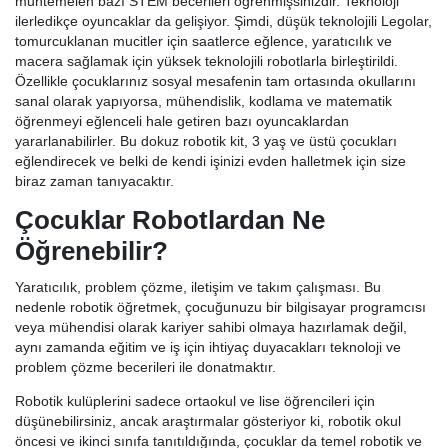
muhtemelen bazı STEM becerileri öğrenmişsinizdir. Teknoloji
ilerledikçe oyuncaklar da gelişiyor. Şimdi, düşük teknolojili Legolar,
tomurcuklanan mucitler için saatlerce eğlence, yaratıcılık ve
macera sağlamak için yüksek teknolojili robotlarla birleştirildi.
Özellikle çocuklarınız sosyal mesafenin tam ortasında okullarını
sanal olarak yapıyorsa, mühendislik, kodlama ve matematik
öğrenmeyi eğlenceli hale getiren bazı oyuncaklardan
yararlanabilirler. Bu dokuz robotik kit, 3 yaş ve üstü çocukları
eğlendirecek ve belki de kendi işinizi evden halletmek için size
biraz zaman tanıyacaktır.
Çocuklar Robotlardan Ne
Öğrenebilir?
Yaratıcılık, problem çözme, iletişim ve takım çalışması. Bu
nedenle robotik öğretmek, çocuğunuzu bir bilgisayar programcısı
veya mühendisi olarak kariyer sahibi olmaya hazırlamak değil,
aynı zamanda eğitim ve iş için ihtiyaç duyacakları teknoloji ve
problem çözme becerileri ile donatmaktır.
Robotik kulüplerini sadece ortaokul ve lise öğrencileri için
düşünebilirsiniz, ancak araştırmalar gösteriyor ki, robotik okul
öncesi ve ikinci sınıfa tanıtıldığında, çocuklar da temel robotik ve