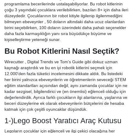
programlama becerilerinde ustalaşabiliyorlar. Bu robot kitlerinin
çoğu 3 yaşındaki çocuklara verilebilirken, bazıları 8+ için daha ileri
düzeydedir. Çocuklarının bir robot kitiyle ilgilenip ilgilenmediğini
bilmeyen ebeveynler , 50 doların altındaki daha ucuz olanlardan
birini seçebilirken, 100 doların üzerindeki daha pahalı seçenekler
daha fazla karmaşıklığın yanı sıra büyüdükçe büyüme ve
kişiselleştirme yeteneği sunar.
Bu Robot Kitlerini Nasıl Seçtik?
Wirecutter , Digital Trends ve Tom's Guide gibi dokuz uzman
kaynağı araştırdık ve bu en iyi robotik kitlerini seçmek için
12.000'den fazla tüketici incelemesini dikkate aldık. Bu listedeki
her birini yalnızca ebeveynlerin ve öğretmenlerin seveceği STEM
eğitim standartları açısından değil, aynı zamanda çocuklar için ne
kadar sezgisel, bilgilendirici ve (en önemlisi) eğlenceli olduğu için
değerlendirdik. Ayrıca farklı çocukların ilgi alanlarına, yaşlarına ve
beceri düzeylerine ek olarak ebeveynlerin bütçelerini de hesaba
katmak için çok çeşitli oyuncaklar düşündük.
1-)Lego Boost Yaratıcı Araç Kutusu
Legoların çocuklar için eğlenceli ve ilgi çekici olacağına her