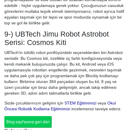
edebilir - hiçbir uygulamaya gerek yoktur. Çocuğunuzun casusluk
görevlerini mutlaka teşvik etmek istemiyorsanız, robot ayrıca hafif
eşyaları taşımak için bir tepsi ve spor modunda oynamak için bir
top ve gol ile birlikte gelir.
9-) UBTech Jimu Robot Astrobot
Serisi: Cosmos Kiti
UBTech'in ödüllü robot portföyündeki seçeneklerden biri Astrobot
serisidir. Bu Cosmos kiti, özellikle üç farklı konfigürasyonda veya
kendi mekanik buluşunuzda çalışır. Bu kit, Android veya iOS
uygulamasıyla robotları engellerde gezinmek, nesneleri taşımak
ve daha pek çok şey için programlamak için Blockly kodlamayı
kullanır. Birbirine oturan 384 parçadan oluşan bu kit, 8 yaş ve
üzeri çocuklar için biraz daha gelişmiştir, ancak takip edilmesi
gereken 3D, adım adım talimatlarla birlikte gelir.
Sizde çocuklarınızın gelişimi için
STEM Eğitimimizi
veya
Okul
Öncesi Robotik Kodlama Eğitimimizi
incelemenizi tavsiye ederiz.
Blog sayfasına geri dön