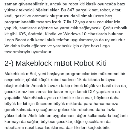
zaman güvenebilirsiniz, ancak bu robot kiti klasik oyuncağa bazı
yüksek teknoloji öğeleri ekler. Bu 847 parçalık set, robot, gitar,
kedi, gezici ve otomatik oluşturucu dahil olmak üzere beş
programlanabilir tasarım içerir. 7 ila 12 yaş arası çocuklar için
yapıldı, saatlerce eğlence ve yaratıcılık sağlayacak. Çoğu robotik
kit gibi, iOS, Android, Kindle ve Windows 10 cihazlarda bulunan
Lego Boost adlı kendi akıllı telefon uygulamasıyla da uyumludur.
Ve daha fazla eğlence ve yaratıcılık için diğer bazı Lego
tasarımlarıyla uyumludur.
2-) Makeblock mBot Robot Kiti
Makeblock mBot, yeni başlayan programcılar için mükemmel bir
seçenektir, çünkü küçük robot sadece 15 dakikada kolayca
oluşturulabilir. Ancak kılavuzu takip etmek küçük ve basit olsa da,
çocuklarınız benzersiz bir tasarım için kendi DIY yapılarını da
yapabilir. MakeBlock ayrıca eklentiler de sunar, böylece daha
büyük bir kit için önceden büyük miktarda para harcamanıza
gerek kalmadan çocuğunuz gelecekte robotunu daha fazla
yükseltebilir. Akıllı telefon uygulaması, diğer kullanıcılarla bağlantı
kurmayı da sağlar, böylece çocuklar, diğer çocukların da
robotlarını nasıl tasarladıklarına dair fikirleri keşfedebilir.