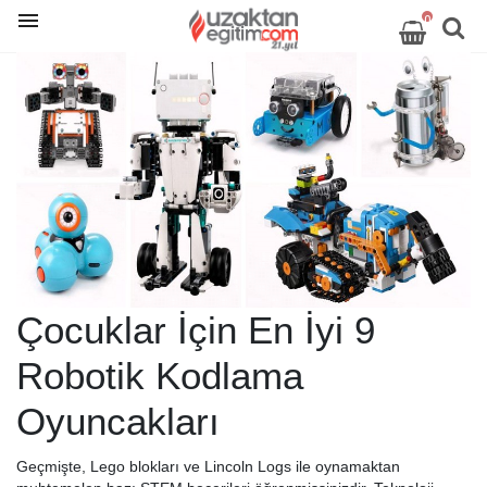
0
Çocuklar İçin En İyi 9
Robotik Kodlama
Oyuncakları
Geçmişte, Lego blokları ve Lincoln Logs ile oynamaktan