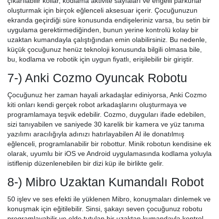
çıkarılabilir kollar, kodlama aktivite sayfaları ve engelli parkurlar
oluşturmak için birçok eğlenceli aksesuar içerir. Çocuğunuzun
ekranda geçirdiği süre konusunda endişeleriniz varsa, bu setin bir
uygulama gerektirmediğinden, bunun yerine kontrolü kolay bir
uzaktan kumandayla çalıştığından emin olabilirsiniz. Bu nedenle,
küçük çocuğunuz henüz teknoloji konusunda bilgili olmasa bile,
bu, kodlama ve robotik için uygun fiyatlı, erişilebilir bir giriştir.
7-) Anki Cozmo Oyuncak Robotu
Çocuğunuz her zaman hayali arkadaşlar ediniyorsa, Anki Cozmo
kiti onları kendi gerçek robot arkadaşlarını oluşturmaya ve
programlamaya teşvik edebilir. Cozmo, duyguları ifade edebilen,
sizi tanıyabilen ve saniyede 30 karelik bir kamera ve yüz tanıma
yazılımı aracılığıyla adınızı hatırlayabilen AI ile donatılmış
eğlenceli, programlanabilir bir robottur. Minik robotun kendisine ek
olarak, uyumlu bir iOS ve Android uygulamasında kodlama yoluyla
istiflenip düzenlenebilen bir dizi küp ile birlikte gelir.
8-) Mibro Uzaktan Kumandalı Robot
50 işlev ve ses efekti ile yüklenen Mibro, konuşmaları dinlemek ve
konuşmak için eğitilebilir. Sinsi, şakayı seven çocuğunuz robotu
programlayabilir ve elde tutulan bir uzaktan kumandayla kontrol