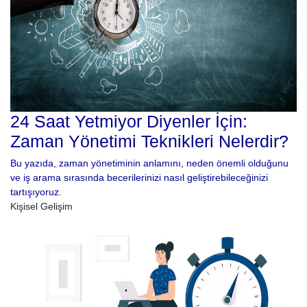
24 Saat Yetmiyor Diyenler İçin:
Zaman Yönetimi Teknikleri Nelerdir?
Bu yazıda, zaman yönetiminin anlamını, neden önemli olduğunu
ve iş arama sırasında becerilerinizi nasıl geliştirebileceğinizi
tartışıyoruz.
Kişisel Gelişim