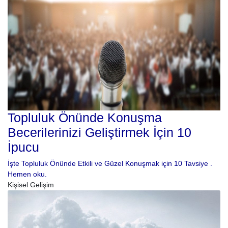
Topluluk Önünde Konuşma
Becerilerinizi Geliştirmek İçin 10
İpucu
İşte Topluluk Önünde Etkili ve Güzel Konuşmak için 10 Tavsiye .
Hemen oku.
Kişisel Gelişim