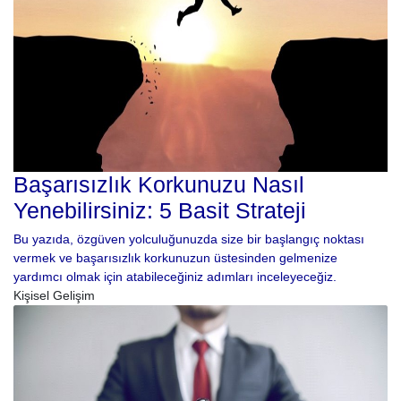
Başarısızlık Korkunuzu Nasıl
Yenebilirsiniz: 5 Basit Strateji
Bu yazıda, özgüven yolculuğunuzda size bir başlangıç ​​noktası
vermek ve başarısızlık korkunuzun üstesinden gelmenize
yardımcı olmak için atabileceğiniz adımları inceleyeceğiz.
Kişisel Gelişim