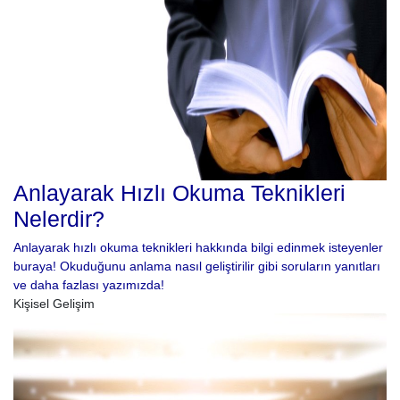
Anlayarak Hızlı Okuma Teknikleri
Nelerdir?
Anlayarak hızlı okuma teknikleri hakkında bilgi edinmek isteyenler
buraya! Okuduğunu anlama nasıl geliştirilir gibi soruların yanıtları
ve daha fazlası yazımızda!
Kişisel Gelişim