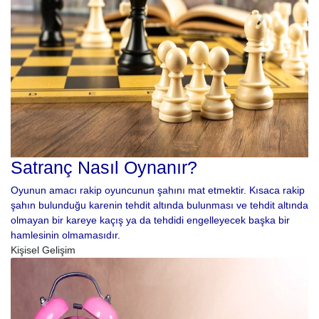
Satranç Nasıl Oynanır?
Oyunun amacı rakip oyuncunun şahını mat etmektir. Kısaca rakip
şahın bulunduğu karenin tehdit altında bulunması ve tehdit altında
olmayan bir kareye kaçış ya da tehdidi engelleyecek başka bir
hamlesinin olmamasıdır.
Kişisel Gelişim