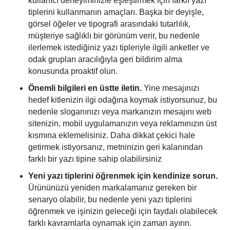
kullanıcı deneyiminizle eşleştirmek için farklı yazı
tiplerini kullanmanın amaçları. Başka bir deyişle,
görsel öğeler ve tipografi arasındaki tutarlılık,
müşteriye sağlıklı bir görünüm verir, bu nedenle
ilerlemek istediğiniz yazı tipleriyle ilgili anketler ve
odak grupları aracılığıyla geri bildirim alma
konusunda proaktif olun.
Önemli bilgileri en üstte iletin.
Yine mesajınızı
hedef kitlenizin ilgi odağına koymak istiyorsunuz, bu
nedenle sloganınızı veya markanızın mesajını web
sitenizin, mobil uygulamanızın veya reklamınızın üst
kısmına eklemelisiniz. Daha dikkat çekici hale
getirmek istiyorsanız, metninizin geri kalanından
farklı bir yazı tipine sahip olabilirsiniz
Yeni yazı tiplerini öğrenmek için kendinize sorun.
Ürününüzü yeniden markalamanız gereken bir
senaryo olabilir, bu nedenle yeni yazı tiplerini
öğrenmek ve işinizin geleceği için faydalı olabilecek
farklı kavramlarla oynamak için zaman ayırın.