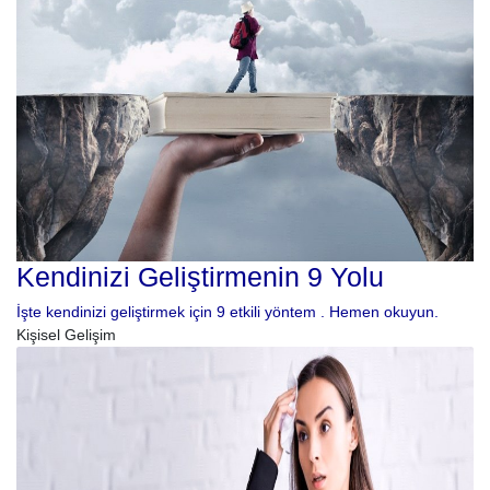
Kendinizi Geliştirmenin 9 Yolu
İşte kendinizi geliştirmek için 9 etkili yöntem . Hemen okuyun.
Kişisel Gelişim