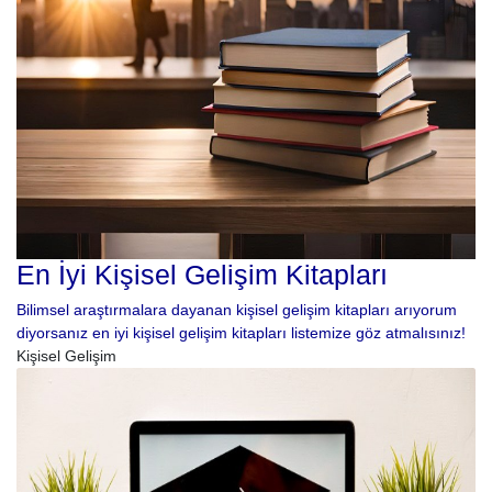
En İyi Kişisel Gelişim Kitapları
Bilimsel araştırmalara dayanan kişisel gelişim kitapları arıyorum
diyorsanız en iyi kişisel gelişim kitapları listemize göz atmalısınız!
Kişisel Gelişim