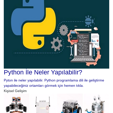
Python İle Neler Yapılabilir?
Pyton ile neler yapılabilir. Python programlama dili ile geliştirme
yapabileceğiniz ortamları görmek için hemen tıkla.
Kişisel Gelişim