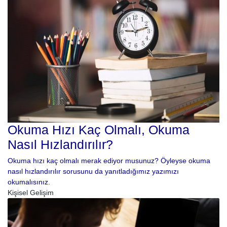
Okuma Hızı Kaç Olmalı, Okuma
Nasıl Hızlandırılır?
Okuma hızı kaç olmalı merak ediyor musunuz? Öyleyse okuma
nasıl hızlandırılır sorusunu da yanıtladığımız yazımızı
okumalısınız.
Kişisel Gelişim