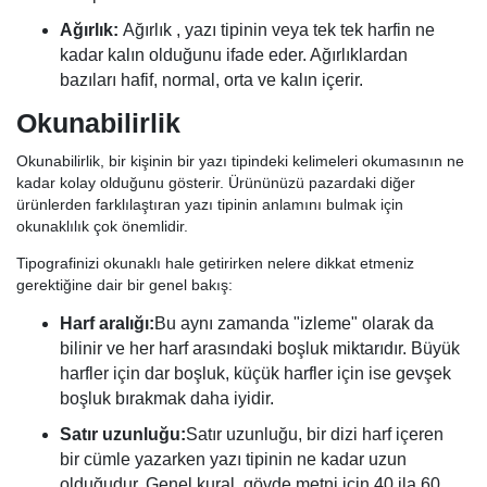
Ağırlık:
Ağırlık , yazı tipinin veya tek tek harfin ne
kadar kalın olduğunu ifade eder. Ağırlıklardan
bazıları hafif, normal, orta ve kalın içerir.
Okunabilirlik
Okunabilirlik, bir kişinin bir yazı tipindeki kelimeleri okumasının ne
kadar kolay olduğunu gösterir. Ürününüzü pazardaki diğer
ürünlerden farklılaştıran yazı tipinin anlamını bulmak için
okunaklılık çok önemlidir.
Tipografinizi okunaklı hale getirirken nelere dikkat etmeniz
gerektiğine dair bir genel bakış:
Harf aralığı:
Bu aynı zamanda "izleme" olarak da
bilinir ve her harf arasındaki boşluk miktarıdır. Büyük
harfler için dar boşluk, küçük harfler için ise gevşek
boşluk bırakmak daha iyidir.
Satır uzunluğu:
Satır uzunluğu, bir dizi harf içeren
bir cümle yazarken yazı tipinin ne kadar uzun
olduğudur. Genel kural, gövde metni için 40 ila 60