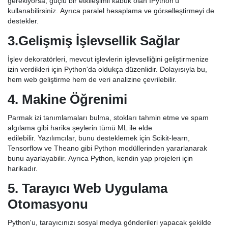
gerekiyorsa, güçlü bir etkileşimli kabuk olan IPython'u
kullanabilirsiniz. Ayrıca paralel hesaplama ve görselleştirmeyi de
destekler.
3.Gelişmiş İşlevsellik Sağlar
İşlev dekoratörleri, mevcut işlevlerin işlevselliğini geliştirmenize
izin verdikleri için Python'da oldukça düzenlidir. Dolayısıyla bu,
hem web geliştirme hem de veri analizine çevrilebilir.
4. Makine Öğrenimi
Parmak izi tanımlamaları bulma, stokları tahmin etme ve spam
algılama gibi harika şeylerin tümü ML ile elde
edilebilir. Yazılımcılar, bunu desteklemek için Scikit-learn,
Tensorflow ve Theano gibi Python modüllerinden yararlanarak
bunu ayarlayabilir. Ayrıca Python, kendin yap projeleri için
harikadır.
5. Tarayıcı Web Uygulama
Otomasyonu
Python'u, tarayıcınızı sosyal medya gönderileri yapacak şekilde