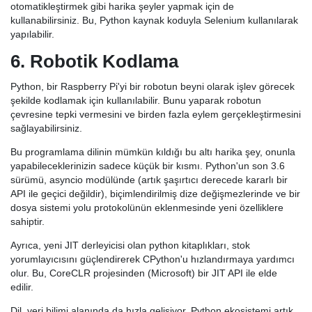
otomatikleştirmek gibi harika şeyler yapmak için de
kullanabilirsiniz. Bu, Python kaynak koduyla Selenium kullanılarak
yapılabilir.
6. Robotik Kodlama
Python, bir Raspberry Pi'yi bir robotun beyni olarak işlev görecek
şekilde kodlamak için kullanılabilir. Bunu yaparak robotun
çevresine tepki vermesini ve birden fazla eylem gerçekleştirmesini
sağlayabilirsiniz.
Bu programlama dilinin mümkün kıldığı bu altı harika şey, onunla
yapabileceklerinizin sadece küçük bir kısmı. Python'un son 3.6
sürümü, asyncio modülünde (artık şaşırtıcı derecede kararlı bir
API ile geçici değildir), biçimlendirilmiş dize değişmezlerinde ve bir
dosya sistemi yolu protokolünün eklenmesinde yeni özelliklere
sahiptir.
Ayrıca, yeni JIT derleyicisi olan python kitaplıkları, stok
yorumlayıcısını güçlendirerek CPython'u hızlandırmaya yardımcı
olur. Bu, CoreCLR projesinden (Microsoft) bir JIT API ile elde
edilir.
Dil, veri bilimi alanında da hızla gelişiyor. Python ekosistemi artık