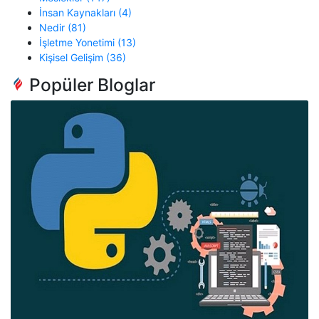
İnsan Kaynakları (4)
Nedir (81)
İşletme Yonetimi (13)
Kişisel Gelişim (36)
Popüler Bloglar