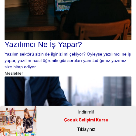
Yazılımcı Ne İş Yapar?
Yazılım sektörü sizin de ilginizi mi çekiyor? Öyleyse yazılımcı ne iş
yapar, yazılım nasıl öğrenilir gibi soruları yanıtladığımız yazımız
size hitap ediyor.
Meslekler
İndirimli!
Çocuk Gelişimi Kursu
Tıklayınız