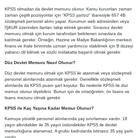
KPSS olmadan da devlet memuru olunur. Kamu kurumları zaman
zaman çeşitli pozisyonlar için “
KPSS şartsız
” ibaresiyle 657 4B
sözleşmeli personel alımı yapar. Kurumun web adresinden veya
İŞKUR üzerinden ilanları takip etmek gerekir. Sınavsız devlet
memuru olmak için kurum tarafından belirlenen sınavlara da
katılmak gerekir. Örneğin, Hazine ve Maliye Bakanlığının merkezi
finans ve ihale biriminde uzman yardımcısı olabilmek için B düzeyi
yabancı dil bilmek ve sözlü mülakatta başarılı olmak gerekir.
Düz Devlet Memuru Nasıl Olunur?
Düz devlet memuru olmak için KPSS ile atanmak veya sözleşmeli
personel alımlarında atanmak gerekir. Genellikle sözleşmeli
alımlarda da KPSS puanı şart koyulur. Bu nedenle KPSS ile düz
memur olunur diyebiliriz. Bunun için de ortaöğretim, ön lisans ve
lisans mezunu olmak gerekir.
KPSS ile Kaç Yaşına Kadar Memur Olunur?
Kamuya yönelik personel alımlarında yaş sınırlaması vardır. 18
yaşın altındakiler ile 35 yaşın üstündekiler KPSS ile devlet
memurluğuna atanamaz. A grubu kadrolarda istinasız 35 yaş şartı
vardır.