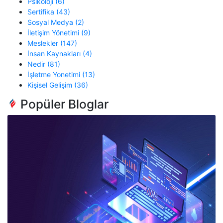
Psikoloji (6)
Sertifika (43)
Sosyal Medya (2)
İletişim Yönetimi (9)
Meslekler (147)
İnsan Kaynakları (4)
Nedir (81)
İşletme Yonetimi (13)
Kişisel Gelişim (36)
Popüler Bloglar