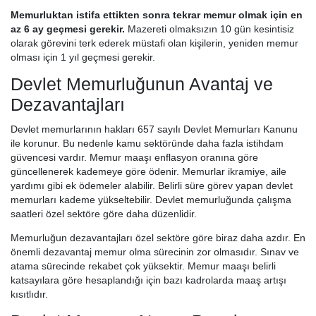
Memurluktan istifa ettikten sonra tekrar memur olmak
için
en
az 6 ay geçmesi gerekir.
Mazereti olmaksızın 10 gün kesintisiz
olarak görevini terk ederek müstafi olan kişilerin, yeniden memur
olması için 1 yıl geçmesi gerekir.
Devlet Memurluğunun Avantaj ve
Dezavantajları
Devlet memurlarının hakları 657 sayılı Devlet Memurları Kanunu
ile korunur. Bu nedenle kamu sektöründe daha fazla istihdam
güvencesi vardır. Memur maaşı enflasyon oranına göre
güncellenerek kademeye göre ödenir. Memurlar ikramiye, aile
yardımı gibi ek ödemeler alabilir. Belirli süre görev yapan devlet
memurları kademe yükseltebilir. Devlet memurluğunda çalışma
saatleri özel sektöre göre daha düzenlidir.
Memurluğun dezavantajları özel sektöre göre biraz daha azdır. En
önemli dezavantaj memur olma sürecinin zor olmasıdır. Sınav ve
atama sürecinde rekabet çok yüksektir. Memur maaşı belirli
katsayılara göre hesaplandığı için bazı kadrolarda maaş artışı
kısıtlıdır.