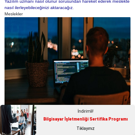
Yazılım uzmanı nasıl olunur sorusundan hareket ederek meslekte
nasıl ilerleyebileceğinizi aktaracağız.
Meslekler
İndirimli!
Yazılımcı Ne İş Yapar?
Bilgisayar İşletmenliği Sertifika Programı
Yazılım sektörü sizin de ilginizi mi çekiyor? Öyleyse yazılımcı ne iş
Tıklayınız
yapar, yazılım nasıl öğrenilir gibi soruları yanıtladığımız yazımız