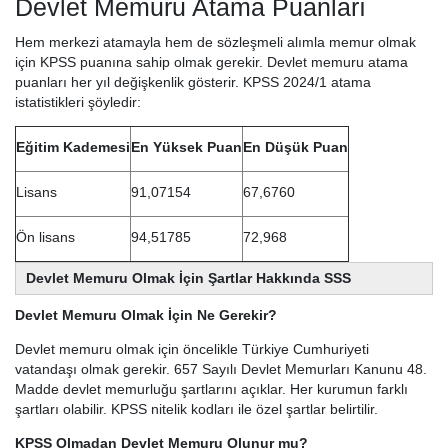
Devlet Memuru Atama Puanları
Hem merkezi atamayla hem de sözleşmeli alımla memur olmak
için KPSS puanına sahip olmak gerekir. Devlet memuru atama
puanları her yıl değişkenlik gösterir. KPSS 2024/1 atama
istatistikleri şöyledir:
Eğitim Kademesi
En Yüksek Puan
En Düşük Puan
Lisans
91,07154
67,6760
Ön lisans
94,51785
72,968
Devlet Memuru Olmak İçin Şartlar Hakkında SSS
Devlet Memuru Olmak İçin Ne Gerekir?
Devlet memuru olmak için öncelikle Türkiye Cumhuriyeti
vatandaşı olmak gerekir. 657 Sayılı Devlet Memurları Kanunu 48.
Madde devlet memurluğu şartlarını açıklar. Her kurumun farklı
şartları olabilir. KPSS nitelik kodları ile özel şartlar belirtilir.
KPSS Olmadan Devlet Memuru Olunur mu?