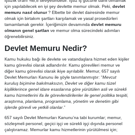
işsizlik oranı %8,8 seviyesindedir. İşsiz iş gücüne dahil olmamak
için yapılabilecek en iyi şey devlette memur olmak. Peki,
devlet
memuru nasıl olunur
? Elbette bir devlet dairesinde memur
olmak için birtakım şartları karşılamak ve yasal prosedürleri
tamamlamak gerekir. İçeriğimizin devamında
devlet memuru
olmanın genel şartları
ve memur olma sürecindeki adımları
öğrenebilirsiniz.
Devlet Memuru Nedir?
Kamu hukuku bağı ile devlete ve vatandaşlara hizmet eden kişiler
kamu görevlisi olarak adlandırılır. Kamu görevlileri memur ve
diğer kamu görevlisi olarak ikiye ayrılabilir. Memur, 657 sayılı
Devlet Memurları Kanunu ile şöyle tanımlanmıştır: “
Mevcut
kuruluş biçimine bakılmaksızın, Devlet ve diğer kamu tüzel
kişiliklerince genel idare esaslarına göre yürütülen asli ve sürekli
kamu hizmetlerini ifa ile görevlendirilenler ile genel politika tespiti,
araştırma, planlama, programlama, yönetim ve denetim gibi
işlerde görevli ve yetkili olanlar
.”
657 sayılı Devlet Memurları Kanunu’na tabi kurumlar; memur,
sözleşmeli personel, geçici işçi ve sürekli işçi dışında personel
çalıştıramaz. Memurlar kamu hizmetlerinin yürütülmesi için;