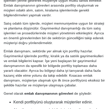
işlemleri yerine getirerek müşteriye uygun mülkü tahsis etmektir.
Emlak danışmanının görevleri arasında portföy oluşturmak ve
müşteri odaklı alım, satım, kiralama işlemlerinde gerekli
bilgilendirmeleri yapmak vardır.
Satış odaklı tüm işlerde, müşteri memnuniyetine uygun bir strateji
ve planlama düşünülür. Gayrimenkul danışmanlığı da tüm satış
işlemleri ve prosedürlerinde müşteri yönetimini etkinleştirir. Ayrıca
en önemli görevlerinden biri de sektörün güncelliğini takip ederek
müşteriyi doğru yönlendirmektir.
Emlak danışmanı, sektörde yer almak için portföy hazırlar.
Gayrimenkul işlerinde portföy; kiralık ya da satılık gayrimenkulleri
ve emlak bilgilerini kapsar. İşe yeni başlayan bir gayrimenkul
danışmanının da spesifik bir bölgede portföy toplaması daha
yararlı olacaktır. Ayrıca bu bölgeyi daha iyi tanıyarak daha fazla
kazanç elde etme yolunu da takip edebilir. Kısacası emlak
danışmanı, müşteriye ulaşmak için ilk önce portföyünü eksiksiz bir
şekilde hazırlar ve müşteriye ulaşmaya çabalar.
Genel olarak
emlak danışmanının görevleri
de şöyledir:
Kendi portföyünü oluşturarak müşteriler edinir.