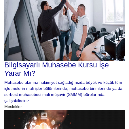
Bilgisayarlı Muhasebe Kursu İşe
Yarar Mı?
Muhasebe alanına hakimiyet sağladığınızda büyük ve küçük tüm
işletmelerin mali işler bölümlerinde, muhasebe birimlerinde ya da
serbest muhasebeci mali müşavir (SMMM) bürolarında
çalışabilirsiniz.
Meslekler