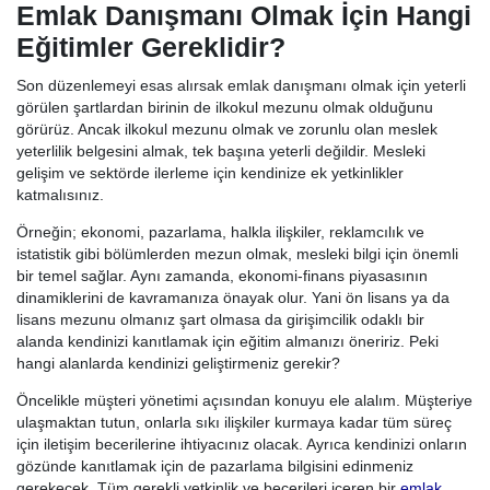
Emlak Danışmanı Olmak İçin Hangi
Eğitimler Gereklidir?
Son düzenlemeyi esas alırsak emlak danışmanı olmak için yeterli
görülen şartlardan birinin de ilkokul mezunu olmak olduğunu
görürüz. Ancak ilkokul mezunu olmak ve zorunlu olan meslek
yeterlilik belgesini almak, tek başına yeterli değildir. Mesleki
gelişim ve sektörde ilerleme için kendinize ek yetkinlikler
katmalısınız.
Örneğin; ekonomi, pazarlama, halkla ilişkiler, reklamcılık ve
istatistik gibi bölümlerden mezun olmak, mesleki bilgi için önemli
bir temel sağlar. Aynı zamanda, ekonomi-finans piyasasının
dinamiklerini de kavramanıza önayak olur. Yani ön lisans ya da
lisans mezunu olmanız şart olmasa da girişimcilik odaklı bir
alanda kendinizi kanıtlamak için eğitim almanızı öneririz. Peki
hangi alanlarda kendinizi geliştirmeniz gerekir?
Öncelikle müşteri yönetimi açısından konuyu ele alalım. Müşteriye
ulaşmaktan tutun, onlarla sıkı ilişkiler kurmaya kadar tüm süreç
için iletişim becerilerine ihtiyacınız olacak. Ayrıca kendinizi onların
gözünde kanıtlamak için de pazarlama bilgisini edinmeniz
gerekecek. Tüm gerekli yetkinlik ve becerileri içeren bir
emlak