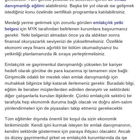
danışmanlığı eğitimi
alabilirsiniz. Başka bir yol olarak ise gelişmek
istediğiniz konu özelinde sertifikalı programlara katılabilirsiniz.
Mesleği yerine getirmek için zorunlu görülen
emlakçılık yetki
belgesi
için MYK tarafından belirlenen kurumlara başvurmanız
gerekir. Yetki belgenizi almadan önce ya da aldıktan sonra
finansal okuryazarlık seviyenizi de yükseltmelisiniz. Özellikle
ekonomi veya finans ağırlıklı bir bölüm okumadıysanız bu
yetkinliği planlamanızda ilk sıraya yerleştirmelisiniz.
Emlakçılık ve gayrimenkul danışmanlığı yükselen bir kariyer
hedefi olarak görülse de para kazanma işi tamamen size bağlı.
Girişimcilik odaklı bir meslek olan emlak danışmanlığı için
muhakkak bilginize bilgi katarak ilerlemeniz gerekir. Buradaki bilgi,
eğitim ile beraber müşterilerden edinilen deneyim ve sektördeki
diğer çalışanlarla kurulan ilişkilerdir. Çünkü emlakçılık sektörü bir
tarafıyla hep ekonomik duruma bağlı olacak ve doğru alım-satım
yönlendirmeleri için de piyasaları takip etmeniz gerekecektir.
Tüm eğitimler dışında önemli bir koşul da sizin ekonomik
birikiminizdir. Kendi işini kurmak isteyen bir emlak danışmanının,
kendini sektörde göstermesi için paraya ihtiyacı olacaktır. Ancak
üs düzey gayrimenkul şirket ve emlakçılık kurumlarında da işe