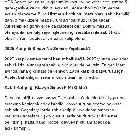
YÖK Adalet bölümünün günümüz koşullarına yeterince uymadığı
gerekçesiyle kaldırıldığını açıkladı. Adalet bölümünün yerine
açılan Mahkeme Büro Hizmetleri bölümü mezunları, zabıt katipliği
dahil olmak üzere infaz kurumlarında müdürlüğe kadar
yükselebilen görevlerde çalışabilecekler. Bölüm mezunu
olmayanlar ise bilgisayar işletmenliği sertifikası ile zabıt kâtibi
olabilir. Yani, adalet okumadan kâtip olunur.
2025 Katiplik Sınavı Ne Zaman Yapılacak?
2025 katiplik sınavı tarihi henüz belli değil. 2025 yılında kaç adet
zabıt kâtibi alımı yapılacağı gibi bilgiler de belirsiz. En geç Mart
ayında ilana çıkılması bekleniyor. Zabıt katipliği başvurusu için
Adalet Bakanlığının resmî web sitesini takip edin.
Zabıt Katipliği Klavye Sınavı F Mi Q Mu?
Zabıt katipliği klavye sınavı F de olabilir Q da olabilir. Uygulama
sınavına katılacak aday istediği klavye türünü seçme hakkına
sahiptir. Geçmiş yıllarda zabıt katipliği uygulama sınavına
katılacak adaylara ilişkin duyurularda bu durum açık ve net
belirtilmiş, hatta hangi model klavyenin kullanılacağı da
açıklanmıştır.