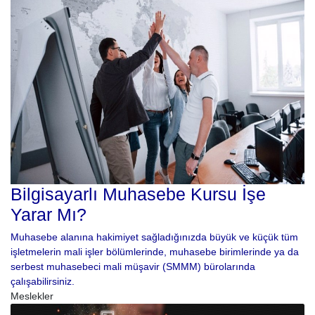
Bilgisayarlı Muhasebe Kursu İşe
Yarar Mı?
Muhasebe alanına hakimiyet sağladığınızda büyük ve küçük tüm
işletmelerin mali işler bölümlerinde, muhasebe birimlerinde ya da
serbest muhasebeci mali müşavir (SMMM) bürolarında
çalışabilirsiniz.
Meslekler