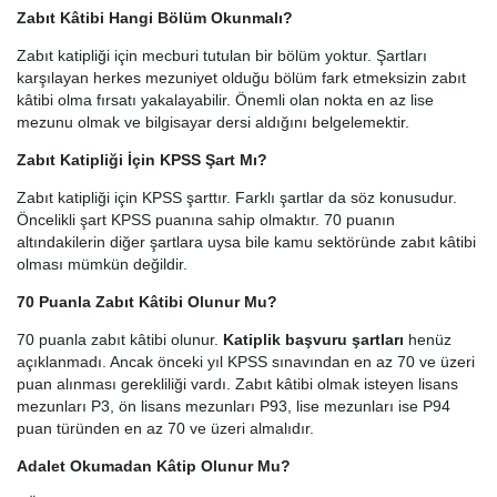
Zabıt Kâtibi Hangi Bölüm Okunmalı?
Zabıt katipliği için mecburi tutulan bir bölüm yoktur. Şartları
karşılayan herkes mezuniyet olduğu bölüm fark etmeksizin zabıt
kâtibi olma fırsatı yakalayabilir. Önemli olan nokta en az lise
mezunu olmak ve bilgisayar dersi aldığını belgelemektir.
Zabıt Katipliği İçin KPSS Şart Mı?
Zabıt katipliği için KPSS şarttır. Farklı şartlar da söz konusudur.
Öncelikli şart KPSS puanına sahip olmaktır. 70 puanın
altındakilerin diğer şartlara uysa bile kamu sektöründe zabıt kâtibi
olması mümkün değildir.
70 Puanla Zabıt Kâtibi Olunur Mu?
70 puanla zabıt kâtibi olunur.
Katiplik başvuru şartları
henüz
açıklanmadı. Ancak önceki yıl KPSS sınavından en az 70 ve üzeri
puan alınması gerekliliği vardı. Zabıt kâtibi olmak isteyen lisans
mezunları P3, ön lisans mezunları P93, lise mezunları ise P94
puan türünden en az 70 ve üzeri almalıdır.
Adalet Okumadan Kâtip Olunur Mu?