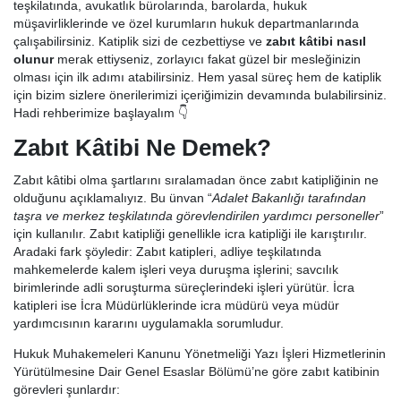
teşkilatında, avukatlık bürolarında, barolarda, hukuk
müşavirliklerinde ve özel kurumların hukuk departmanlarında
çalışabilirsiniz. Katiplik sizi de cezbettiyse ve
zabıt kâtibi nasıl
olunur
merak ettiyseniz, zorlayıcı fakat güzel bir mesleğinizin
olması için ilk adımı atabilirsiniz. Hem yasal süreç hem de katiplik
için bizim sizlere önerilerimizi içeriğimizin devamında bulabilirsiniz.
Hadi rehberimize başlayalım 👇
Zabıt Kâtibi Ne Demek?
Zabıt kâtibi olma şartlarını sıralamadan önce zabıt katipliğinin ne
olduğunu açıklamalıyız. Bu ünvan “
Adalet Bakanlığı tarafından
taşra ve merkez teşkilatında görevlendirilen yardımcı personeller
”
için kullanılır. Zabıt katipliği genellikle icra katipliği ile karıştırılır.
Aradaki fark şöyledir: Zabıt katipleri, adliye teşkilatında
mahkemelerde kalem işleri veya duruşma işlerini; savcılık
birimlerinde adli soruşturma süreçlerindeki işleri yürütür. İcra
katipleri ise İcra Müdürlüklerinde icra müdürü veya müdür
yardımcısının kararını uygulamakla sorumludur.
Hukuk Muhakemeleri Kanunu Yönetmeliği Yazı İşleri Hizmetlerinin
Yürütülmesine Dair Genel Esaslar Bölümü’ne göre zabıt katibinin
görevleri şunlardır: