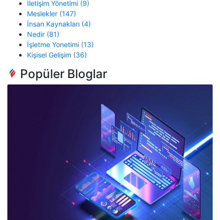
İletişim Yönetimi (9)
Meslekler (147)
İnsan Kaynakları (4)
Nedir (81)
İşletme Yonetimi (13)
Kişisel Gelişim (36)
Popüler Bloglar