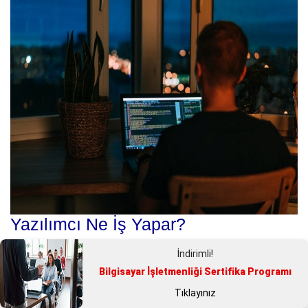
Yazılımcı Ne İş Yapar?
Yazılım sektörü sizin de ilginizi mi çekiyor? Öyleyse yazılımcı ne iş
İndirimli!
yapar, yazılım nasıl öğrenilir gibi soruları yanıtladığımız yazımız
Bilgisayar İşletmenliği Sertifika Programı
size hitap ediyor.
Meslekler
Tıklayınız