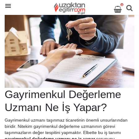
0
Gayrimenkul Değerleme
Uzmanı Ne İş Yapar?
Gayrimenkul uzmanı taşınmaz ticaretinin önemli unsurlarından
biridir. Nitekim gayrimenkul değerleme uzmanının görevi
taşınmazların değer tespitini yapmaktır. Elbette bu iş tanımı
gayrimenkul değerleme uzmanı ne iş yapar
sorununu