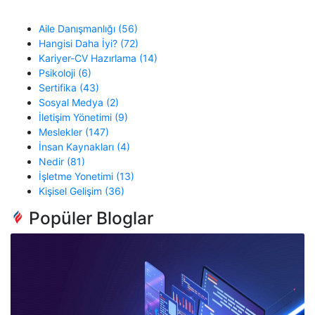
Aile Danışmanlığı (56)
Hangisi Daha İyi? (72)
Kariyer-CV Hazırlama (14)
Psikoloji (6)
Sertifika (43)
Sosyal Medya (2)
İletişim Yönetimi (9)
Meslekler (147)
İnsan Kaynakları (4)
Nedir (81)
İşletme Yonetimi (13)
Kişisel Gelişim (36)
Popüler Bloglar