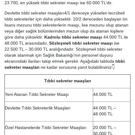
23.700, en yüksek tıbbi sekreter maaşı ise 60.000 TL’dir.
Devlette tıbbi sekreter maaşları4/1 dereceye yükselen tecrübeli
tıbbi sekreterler için daha yüksektir. 10/2 dereceden başlayan ön
lisans mezunu tıbbi sekreterlerin maaşı, lise mezunu olup atanan
veya diğer sağlık bölümlerinden mezun olup da atanan kişilere
göre daha yüksektir.
Kadrolu tıbbi sekreter maaşı
44.000 TL ile
48.000 TL arasındadır.
Sözleşmeli tıbbi sekreter maaşı
ise
22.500 TL – 30.000 TL aralığındadır. Sözleşmeli tıbbi sekreter
olarak atanmak için Sağlık Bakanlığı’nın personel duyuru
ekranındaki ilanları takip etmek gerekir. Aşağıdaki tabloda
tıbbi
sekreter maaşları
ne kadar sorusuna yanıt bulabilirsiniz👇
Tıbbi sekreter maaşları
Yeni Atanan Tıbbi Sekreter Maaşı
44.000 TL
Devlette Tıbbi Sekreterlik Maaşları
44.000 TL –
48.000 TL
Özel Hastanelerde Tıbbi Sekreter Maaşları
20.000 TL –
30.000 TL