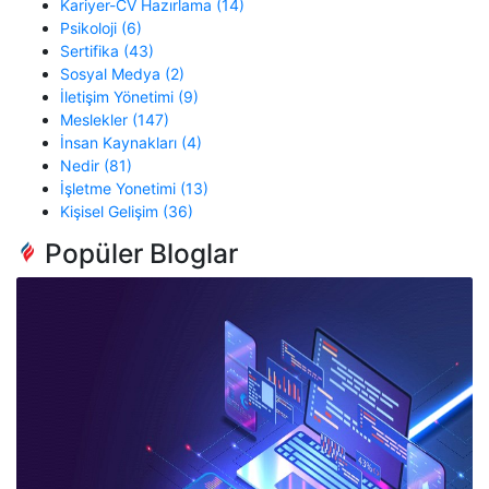
Kariyer-CV Hazırlama (14)
Psikoloji (6)
Sertifika (43)
Sosyal Medya (2)
İletişim Yönetimi (9)
Meslekler (147)
İnsan Kaynakları (4)
Nedir (81)
İşletme Yonetimi (13)
Kişisel Gelişim (36)
Popüler Bloglar