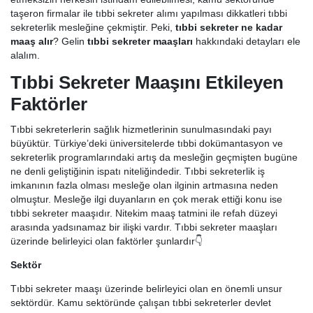
taşeron firmalar ile tıbbi sekreter alımı yapılması dikkatleri tıbbi
sekreterlik mesleğine çekmiştir. Peki,
tıbbi sekreter ne kadar
maaş alır
? Gelin
tıbbi sekreter maaşları
hakkındaki detayları ele
alalım.
Tıbbi Sekreter Maaşını Etkileyen
Faktörler
Tıbbi sekreterlerin sağlık hizmetlerinin sunulmasındaki payı
büyüktür. Türkiye’deki üniversitelerde tıbbi dokümantasyon ve
sekreterlik programlarındaki artış da mesleğin geçmişten bugüne
ne denli geliştiğinin ispatı niteliğindedir. Tıbbi sekreterlik iş
imkanının fazla olması mesleğe olan ilginin artmasına neden
olmuştur. Mesleğe ilgi duyanların en çok merak ettiği konu ise
tıbbi sekreter maaşıdır. Nitekim maaş tatmini ile refah düzeyi
arasında yadsınamaz bir ilişki vardır. Tıbbi sekreter maaşları
üzerinde belirleyici olan faktörler şunlardır👇
Sektör
Tıbbi sekreter maaşı üzerinde belirleyici olan en önemli unsur
sektördür. Kamu sektöründe çalışan tıbbi sekreterler devlet