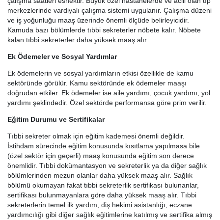
çalışma saatleri esnektir. Büyük özel hastanelerde ve acili olan tıp
merkezlerinde vardiyalı çalışma sistemi uygulanır. Çalışma düzeni
ve iş yoğunluğu maaş üzerinde önemli ölçüde belirleyicidir.
Kamuda bazı bölümlerde tıbbi sekreterler nöbete kalır. Nöbete
kalan tıbbi sekreterler daha yüksek maaş alır.
Ek Ödemeler ve Sosyal Yardımlar
Ek ödemelerin ve sosyal yardımların etkisi özellikle de kamu
sektöründe görülür. Kamu sektöründe ek ödemeler maaşı
doğrudan etkiler. Ek ödemeler ise aile yardımı, çocuk yardımı, yol
yardımı şeklindedir. Özel sektörde performansa göre prim verilir.
Eğitim Durumu ve Sertifikalar
Tıbbi sekreter olmak için eğitim kademesi önemli değildir.
İstihdam sürecinde eğitim konusunda kısıtlama yapılmasa bile
(özel sektör için geçerli) maaş konusunda eğitim son derece
önemlidir. Tıbbi dokümantasyon ve sekreterlik ya da diğer sağlık
bölümlerinden mezun olanlar daha yüksek maaş alır. Sağlık
bölümü okumayan fakat tıbbi sekreterlik sertifikası bulunanlar,
sertifikası bulunmayanlara göre daha yüksek maaş alır. Tıbbi
sekreterlerin temel ilk yardım, diş hekimi asistanlığı, eczane
yardımcılığı gibi diğer sağlık eğitimlerine katılmış ve sertifika almış