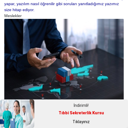
yapar, yazılım nasıl öğrenilir gibi soruları yanıtladığımız yazımız
size hitap ediyor.
Meslekler
İndirimli!
Dış Ticaret Uzmanı Nasıl Olunur?
Tıbbi Sekreterlik Kursu
Dış ticaret uzmanı nasıl olunur? İçeriğimizde bu soruya yanıt verip
Tıklayınız
dış ticaret uzmanlığında önemli olan mesleki niteliklere ve