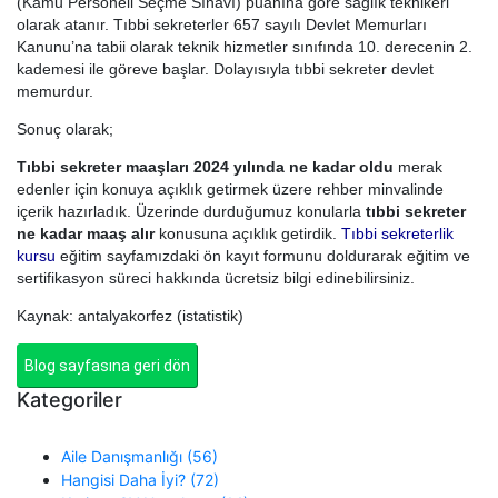
(Kamu Personeli Seçme Sınavı) puanına göre sağlık teknikeri
olarak atanır. Tıbbi sekreterler 657 sayılı Devlet Memurları
Kanunu’na tabii olarak teknik hizmetler sınıfında 10. derecenin 2.
kademesi ile göreve başlar. Dolayısıyla tıbbi sekreter devlet
memurdur.
Sonuç olarak;
Tıbbi sekreter maaşları 2024 yılında ne kadar oldu
merak
edenler için konuya açıklık getirmek üzere rehber minvalinde
içerik hazırladık. Üzerinde durduğumuz konularla
tıbbi sekreter
ne kadar maaş alır
konusuna açıklık getirdik.
Tıbbi sekreterlik
kursu
eğitim sayfamızdaki ön kayıt formunu doldurarak eğitim ve
sertifikasyon süreci hakkında ücretsiz bilgi edinebilirsiniz.
Kaynak: antalyakorfez (istatistik)
Blog sayfasına geri dön
Kategoriler
Aile Danışmanlığı (56)
Hangisi Daha İyi? (72)