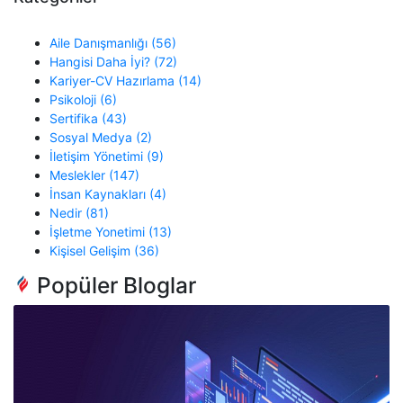
Aile Danışmanlığı (56)
Hangisi Daha İyi? (72)
Kariyer-CV Hazırlama (14)
Psikoloji (6)
Sertifika (43)
Sosyal Medya (2)
İletişim Yönetimi (9)
Meslekler (147)
İnsan Kaynakları (4)
Nedir (81)
İşletme Yonetimi (13)
Kişisel Gelişim (36)
Popüler Bloglar