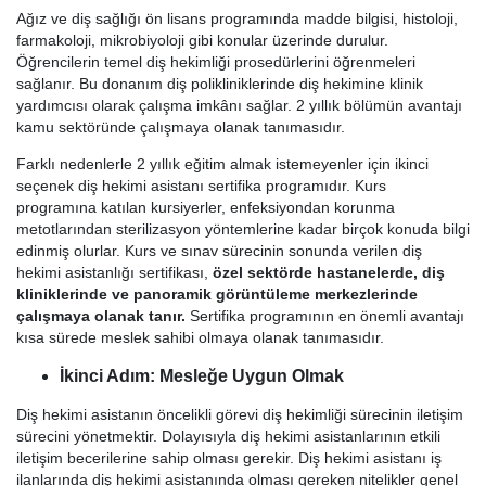
Ağız ve diş sağlığı ön lisans programında madde bilgisi, histoloji,
farmakoloji, mikrobiyoloji gibi konular üzerinde durulur.
Öğrencilerin temel diş hekimliği prosedürlerini öğrenmeleri
sağlanır. Bu donanım diş polikliniklerinde diş hekimine klinik
yardımcısı olarak çalışma imkânı sağlar. 2 yıllık bölümün avantajı
kamu sektöründe çalışmaya olanak tanımasıdır.
Farklı nedenlerle 2 yıllık eğitim almak istemeyenler için ikinci
seçenek diş hekimi asistanı sertifika programıdır. Kurs
programına katılan kursiyerler, enfeksiyondan korunma
metotlarından sterilizasyon yöntemlerine kadar birçok konuda bilgi
edinmiş olurlar. Kurs ve sınav sürecinin sonunda verilen diş
hekimi asistanlığı sertifikası,
özel sektörde hastanelerde, diş
kliniklerinde ve panoramik görüntüleme merkezlerinde
çalışmaya olanak tanır.
Sertifika programının en önemli avantajı
kısa sürede meslek sahibi olmaya olanak tanımasıdır.
İkinci Adım: Mesleğe Uygun Olmak
Diş hekimi asistanın öncelikli görevi diş hekimliği sürecinin iletişim
sürecini yönetmektir. Dolayısıyla diş hekimi asistanlarının etkili
iletişim becerilerine sahip olması gerekir. Diş hekimi asistanı iş
ilanlarında diş hekimi asistanında olması gereken nitelikler genel