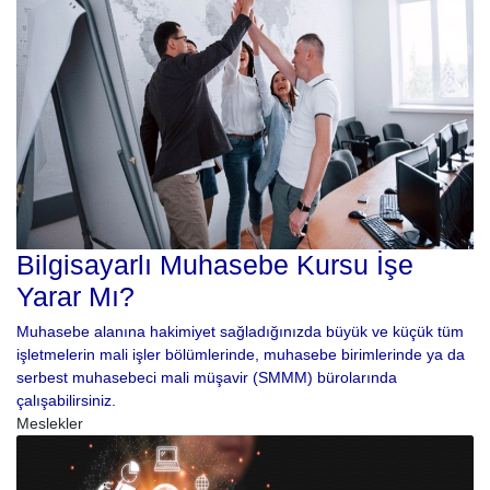
Bilgisayarlı Muhasebe Kursu İşe
Yarar Mı?
Muhasebe alanına hakimiyet sağladığınızda büyük ve küçük tüm
işletmelerin mali işler bölümlerinde, muhasebe birimlerinde ya da
serbest muhasebeci mali müşavir (SMMM) bürolarında
çalışabilirsiniz.
Meslekler