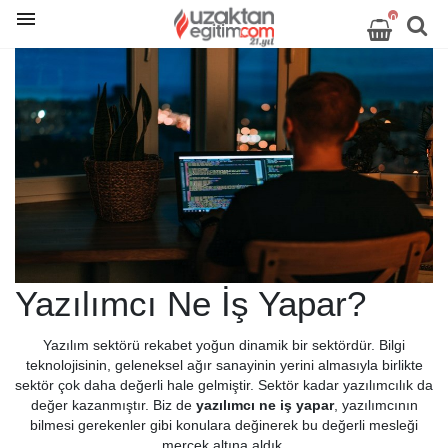
0
Yazılımcı Ne İş Yapar?
Yazılım sektörü rekabet yoğun dinamik bir sektördür. Bilgi
teknolojisinin, geleneksel ağır sanayinin yerini almasıyla birlikte
sektör çok daha değerli hale gelmiştir. Sektör kadar yazılımcılık da
değer kazanmıştır. Biz de
yazılımcı ne iş yapar
, yazılımcının
bilmesi gerekenler gibi konulara değinerek bu değerli mesleği
mercek altına aldık.