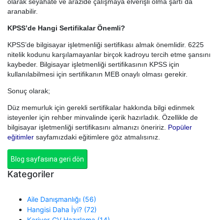
olarak seyahate ve arazide çalışmaya elverişli olma şartı da
aranabilir.
KPSS’de Hangi Sertifikalar Önemli?
KPSS’de bilgisayar işletmenliği sertifikası almak önemlidir. 6225
nitelik kodunu karşılamayanlar birçok kadroyu tercih etme şansını
kaybeder. Bilgisayar işletmenliği sertifikasının KPSS için
kullanılabilmesi için sertifikanın MEB onaylı olması gerekir.
Sonuç olarak;
Düz memurluk için gerekli sertifikalar hakkında bilgi edinmek
isteyenler için rehber minvalinde içerik hazırladık. Özellikle de
bilgisayar işletmenliği sertifikasını almanızı öneririz.
Popüler
eğitimler
sayfamızdaki eğitimlere göz atmalısınız.
Blog sayfasına geri dön
Kategoriler
Aile Danışmanlığı (56)
Hangisi Daha İyi? (72)
Kariyer-CV Hazırlama (14)