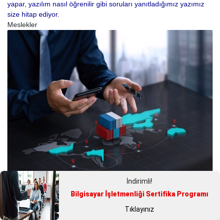
yapar, yazılım nasıl öğrenilir gibi soruları yanıtladığımız yazımız
size hitap ediyor.
Meslekler
İndirimli!
Dış Ticaret Uzmanı Nasıl Olunur?
Bilgisayar İşletmenliği Sertifika Programı
Dış ticaret uzmanı nasıl olunur? İçeriğimizde bu soruya yanıt verip
Tıklayınız
dış ticaret uzmanlığında önemli olan mesleki niteliklere ve