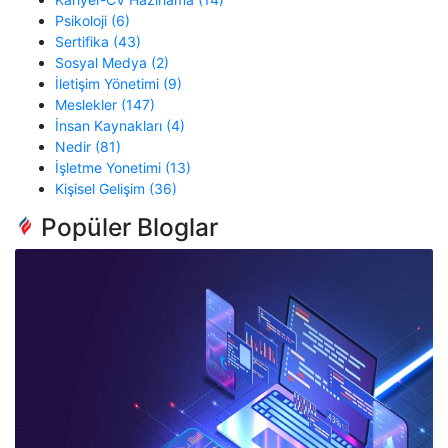
Psikoloji (6)
Sertifika (43)
Sosyal Medya (2)
İletişim Yönetimi (9)
Meslekler (147)
İnsan Kaynakları (4)
Nedir (81)
İşletme Yonetimi (13)
Kişisel Gelişim (36)
Popüler Bloglar