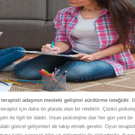
n terapisti adayının mesleki gelişimi sürdürme isteğidir.
B
terapist için daha ön planda olan bir niteliktir. Çünkü psikoloj
lin ile ilgili bir daldır. İnsan psikolojine dair her gün yeni bir
ndaki güncel gelişimleri de takip etmek gerekir. Oyun terapist