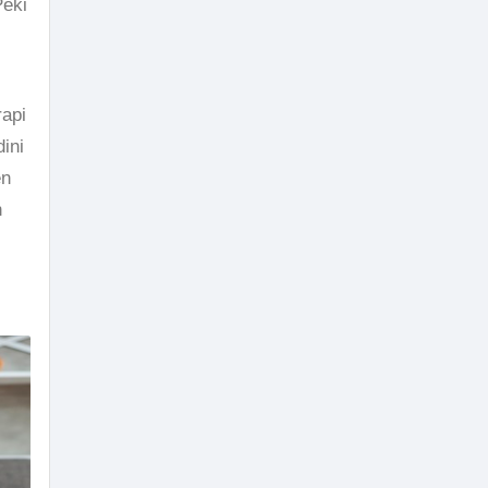
Peki
rapi
ini
en
n