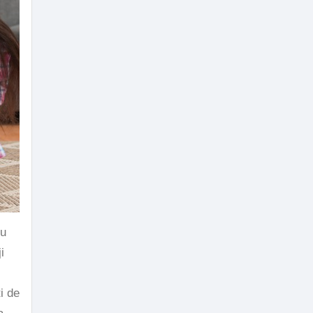
u
i
i de