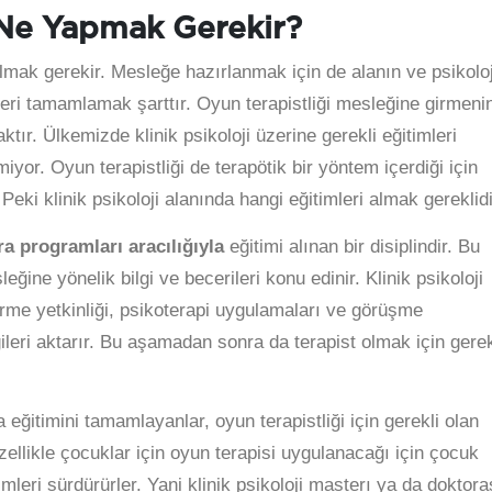
n Ne Yapmak Gerekir?
lmak gerekir. Mesleğe hazırlanmak için de alanın ve psikoloj
mleri tamamlamak şarttır. Oyun terapistliği mesleğine girmenin
ktır. Ülkemizde klinik psikoloji üzerine gerekli eğitimleri
yor. Oyun terapistliği de terapötik bir yöntem içerdiği için
Peki klinik psikoloji alanında hangi eğitimleri almak gereklid
ra programları aracılığıyla
eğitimi alınan bir disiplindir. Bu
leğine yönelik bilgi ve becerileri konu edinir. Klinik psikoloji
dirme yetkinliği, psikoterapi uygulamaları ve görüşme
gileri aktarır. Bu aşamadan sonra da terapist olmak için gerek
 eğitimini tamamlayanlar, oyun terapistliği için gerekli olan
 Özellikle çocuklar için oyun terapisi uygulanacağı için çocuk
imleri sürdürürler. Yani klinik psikoloji masterı ya da doktora