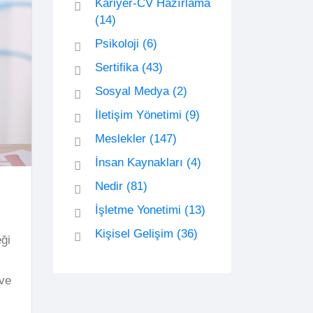
Kariyer-CV Hazırlama
(14)
Psikoloji
(6)
Sertifika
(43)
Sosyal Medya
(2)
İletişim Yönetimi
(9)
Meslekler
(147)
İnsan Kaynakları
(4)
Nedir
(81)
İşletme Yonetimi
(13)
Kişisel Gelişim
(36)
ği
 ve