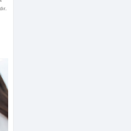
a
dır.