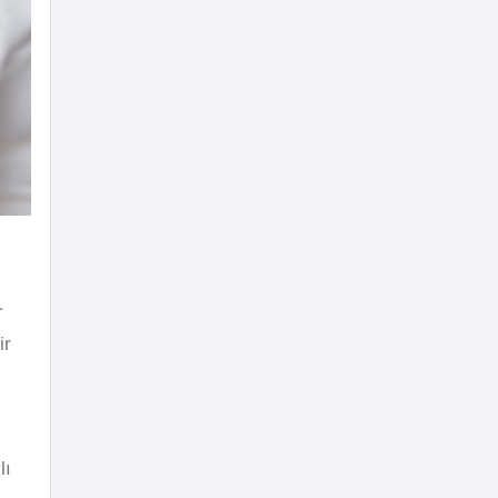
r
ir
lı