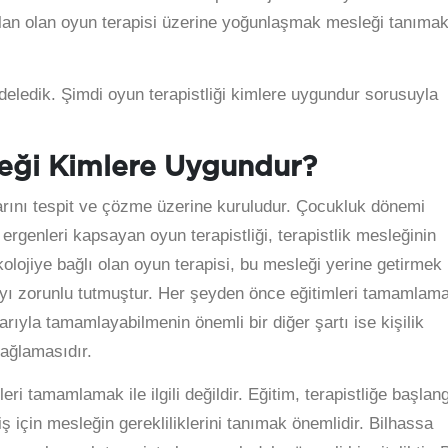
 alan olan oyun terapisi üzerine yoğunlaşmak mesleği tanıma
eledik. Şimdi oyun terapistliği kimlere uygundur sorusuyla
leği Kimlere Uygundur?
arını tespit ve çözme üzerine kuruludur. Çocukluk dönemi
ergenleri kapsayan oyun terapistliği, terapistlik mesleğinin
ikolojiye bağlı olan oyun terapisi, bu mesleği yerine getirmek
mayı zorunlu tutmuştur. Her şeyden önce eğitimleri tamamlam
şarıyla tamamlayabilmenin önemli bir diğer şartı ise kişilik
sağlamasıdır.
mleri tamamlamak ile ilgili değildir. Eğitim, terapistliğe başlan
iş için mesleğin gerekliliklerini tanımak önemlidir. Bilhassa