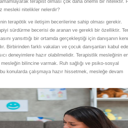
 tamamlayarak terapist olması çok daha önemli bir niteliktir. 
z mesleki nitelikler nelerdir?
nin terapötik ve iletişim becerilerine sahip olması gerekir.
apiyi sürdürme becerisi de aranan ve gerekli bir özelliktir. Te
asını yansıttığı bir ortamda gerçekleştiği için danışanın kend
. Birbirinden farklı vakaları ve çocuk danışanları kabul ed
ıcı deneyimlere hazır olabilmelidir. Terapistlik mesleğinin e
n mesleğin bilincine varmak. Ruh sağlığı ve psiko-sosyal
ak bu konularda çalışmaya hazır hissetmek, mesleğe devam