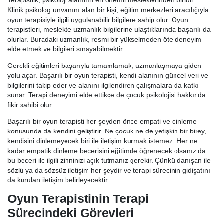
Terapistlik, psikoloji alanının en önemli mesleklerinden biridir.
Klinik psikolog unvanını alan bir kişi, eğitim merkezleri aracılığıyla
oyun terapisiyle ilgili uygulanabilir bilgilere sahip olur. Oyun
terapistleri, meslekte uzmanlık bilgilerine ulaştıklarında başarılı da
olurlar. Buradaki uzmanlık, resmi bir yükselmeden öte deneyim
elde etmek ve bilgileri sınayabilmektir.
Gerekli eğitimleri başarıyla tamamlamak, uzmanlaşmaya giden
yolu açar. Başarılı bir oyun terapisti, kendi alanının güncel veri ve
bilgilerini takip eder ve alanını ilgilendiren çalışmalara da katkı
sunar. Terapi deneyimi elde ettikçe de çocuk psikolojisi hakkında
fikir sahibi olur.
Başarılı bir oyun terapisti her şeyden önce empati ve dinleme
konusunda da kendini geliştirir. Ne çocuk ne de yetişkin bir birey,
kendisini dinlemeyecek biri ile iletişim kurmak istemez. Her ne
kadar empatik dinleme becerisini eğitimde öğrenecek olsanız da
bu beceri ile ilgili zihninizi açık tutmanız gerekir. Çünkü danışan ile
sözlü ya da sözsüz iletişim her şeydir ve terapi sürecinin gidişatını
da kurulan iletişim belirleyecektir.
Oyun Terapistinin Terapi
Sürecindeki Görevleri