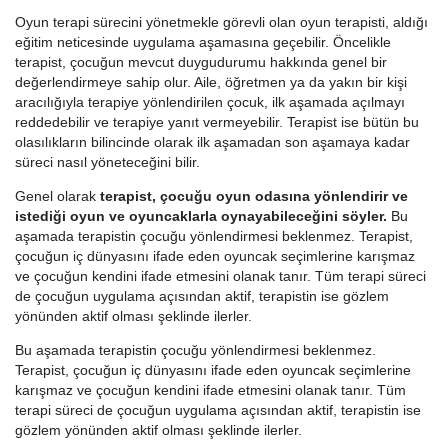
Oyun terapi sürecini yönetmekle görevli olan oyun terapisti, aldığı
eğitim neticesinde uygulama aşamasına geçebilir. Öncelikle
terapist, çocuğun mevcut duygudurumu hakkında genel bir
değerlendirmeye sahip olur. Aile, öğretmen ya da yakın bir kişi
aracılığıyla terapiye yönlendirilen çocuk, ilk aşamada açılmayı
reddedebilir ve terapiye yanıt vermeyebilir. Terapist ise bütün bu
olasılıkların bilincinde olarak ilk aşamadan son aşamaya kadar
süreci nasıl yöneteceğini bilir.
Genel olarak
terapist, çocuğu oyun odasına yönlendirir ve
istediği oyun ve oyuncaklarla oynayabileceğini söyler.
Bu
aşamada terapistin çocuğu yönlendirmesi beklenmez. Terapist,
çocuğun iç dünyasını ifade eden oyuncak seçimlerine karışmaz
ve çocuğun kendini ifade etmesini olanak tanır. Tüm terapi süreci
de çocuğun uygulama açısından aktif, terapistin ise gözlem
yönünden aktif olması şeklinde ilerler.
Bu aşamada terapistin çocuğu yönlendirmesi beklenmez.
Terapist, çocuğun iç dünyasını ifade eden oyuncak seçimlerine
karışmaz ve çocuğun kendini ifade etmesini olanak tanır. Tüm
terapi süreci de çocuğun uygulama açısından aktif, terapistin ise
gözlem yönünden aktif olması şeklinde ilerler.