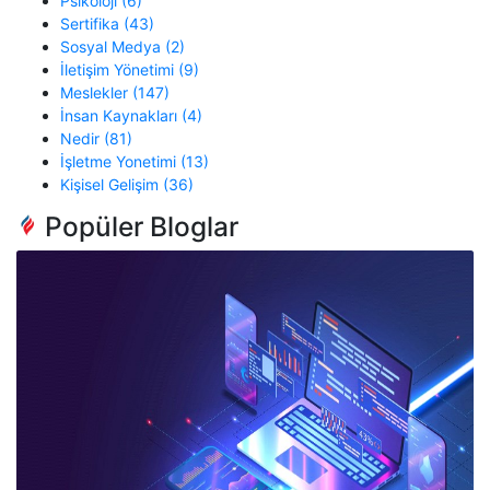
Psikoloji (6)
Sertifika (43)
Sosyal Medya (2)
İletişim Yönetimi (9)
Meslekler (147)
İnsan Kaynakları (4)
Nedir (81)
İşletme Yonetimi (13)
Kişisel Gelişim (36)
Popüler Bloglar