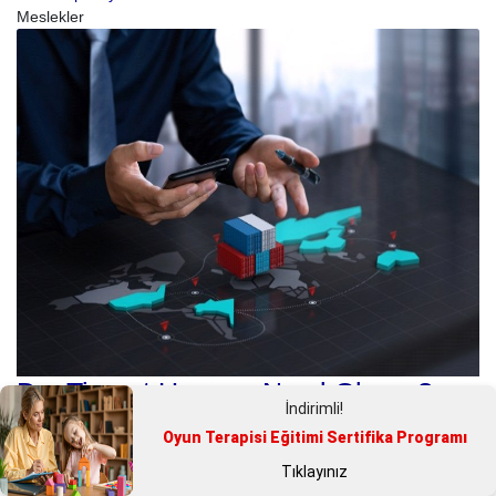
Meslekler
Dış Ticaret Uzmanı Nasıl Olunur?
İndirimli!
Dış ticaret uzmanı nasıl olunur? İçeriğimizde bu soruya yanıt verip
Oyun Terapisi Eğitimi Sertifika Programı
dış ticaret uzmanlığında önemli olan mesleki niteliklere ve
Tıklayınız
eğitimlere göz atacağız.