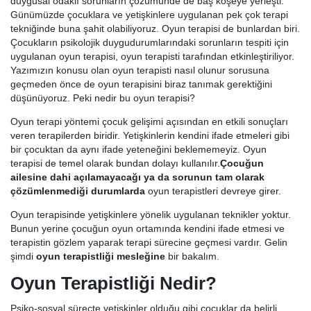
duygusal odaklı sorunların çözümünde de baş köşeye yerleşti.
Günümüzde çocuklara ve yetişkinlere uygulanan pek çok terapi
tekniğinde buna şahit olabiliyoruz. Oyun terapisi de bunlardan biri.
Çocukların psikolojik duygudurumlarındaki sorunların tespiti için
uygulanan oyun terapisi, oyun terapisti tarafından etkinleştiriliyor.
Yazımızın konusu olan oyun terapisti nasıl olunur sorusuna
geçmeden önce de oyun terapisini biraz tanımak gerektiğini
düşünüyoruz. Peki nedir bu oyun terapisi?
Oyun terapi yöntemi çocuk gelişimi açısından en etkili sonuçları
veren terapilerden biridir. Yetişkinlerin kendini ifade etmeleri gibi
bir çocuktan da aynı ifade yeteneğini beklememeyiz. Oyun
terapisi de temel olarak bundan dolayı kullanılır.
Çocuğun
ailesine dahi açılamayacağı ya da sorunun tam olarak
çözümlenmediği durumlarda
oyun terapistleri devreye girer.
Oyun terapisinde yetişkinlere yönelik uygulanan teknikler yoktur.
Bunun yerine çocuğun oyun ortamında kendini ifade etmesi ve
terapistin gözlem yaparak terapi sürecine geçmesi vardır. Gelin
şimdi
oyun terapistliği mesleğine
bir bakalım.
Oyun Terapistliği Nedir?
Psiko-sosyal süreçte yetişkinler olduğu gibi çocuklar da belirli