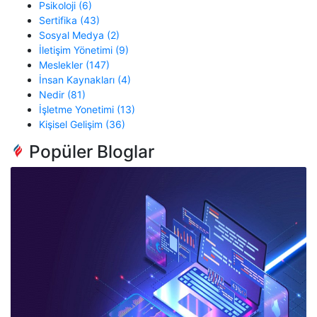
Psikoloji (6)
Sertifika (43)
Sosyal Medya (2)
İletişim Yönetimi (9)
Meslekler (147)
İnsan Kaynakları (4)
Nedir (81)
İşletme Yonetimi (13)
Kişisel Gelişim (36)
Popüler Bloglar