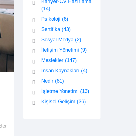
Kariyer-CV Hazırlama
(14)
Psikoloji
(6)
Sertifika
(43)
Sosyal Medya
(2)
İletişim Yönetimi
(9)
Meslekler
(147)
İnsan Kaynakları
(4)
Nedir
(81)
İşletme Yonetimi
(13)
Kişisel Gelişim
(36)
ler