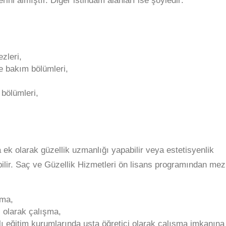
rini almıştır. Diğer istihdam alanları ise şöyledir:
zleri,
ve bakım bölümleri,
 bölümleri,
 ek olarak güzellik uzmanlığı yapabilir veya estetisyenlik
ilir. Saç ve Güzellik Hizmetleri ön lisans programından me
şma,
 olarak çalışma,
lı eğitim kurumlarında usta öğretici olarak çalışma imkanına