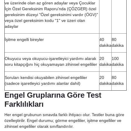
ve üzerinde olan az gören adaylar veya Çocuklar
İçin Özel Gereksinim Raporu'nda (ÇÖZGER) özel
gereksinim düzeyi "Özel gereksinimi vardır (ÖGV)"
veya özel gereksinim kodu "1" ve üzeri olan
adaylar
İşitme engelli bireyler
40
80
dakika
dakika
Okuyucu veya okuyucu-işaretleyici yardımı alarak
20
100
soru kitapçığını hiç okuyamayan zihinsel engelliler
dakika
dakika
Soruları kendisi okuyabilen zihinsel engelliler
20
80
(sadece işaretleyici yardımı alanlar dahil)
dakika
dakika
Engel Gruplarına Göre Test
Farklılıkları
Her engel grubunun sınavda farklı ihtiyacı olur. Testler buna göre
özelleştirilir. Engel durumu; görme engelliler, işitme engelliler ve
zihinsel engelliler olarak sınıflandırılır.