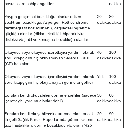
hastalıklara sahip engelliler
dakika
Yaygın gelişimsel bozukluğu olanlar (otizm
20
80
spektrum bozukluğu, Asperger, Rett sendromu,
dakika
dakika
dezintegratif bozukluk vb.), özgül/özel öğrenme
güçlüğü olanlar (dikkat eksikliği, hiperaktivite,
disleksi vb.), dil ve konuşma bozukluğu olanlar
Okuyucu veya okuyucu-işaretleyici yardımı alarak
40
100
soru kitapçığını hiç okuyamayan Serebral Palsi
dakika
dakika
(CP) hastaları
Okuyucu veya okuyucu-işaretleyici yardımı alarak
Yok
100
soru kitapçığını hiç okuyamayan görme engelliler
dakika
Soruları kendi okuyabilen görme engelliler (sadece
30
60
işaretleyici yardımı alanlar dahil)
dakika
dakika
Soruları kendi okuyabilecek durumda olan, ancak
20
90
Engelli Sağlık Kurulu Raporlarında görme sistemi,
dakika
dakika
göz hastalıkları, görme bozukluğu vb. oranı %25