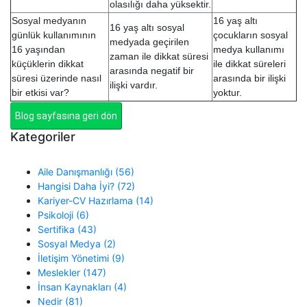
olasılığı daha yüksektir.
Sosyal medyanın
16 yaş altı
16 yaş altı sosyal
günlük kullanımının
çocukların sosyal
medyada geçirilen
16 yaşından
medya kullanımı
zaman ile dikkat süresi
küçüklerin dikkat
ile dikkat süreleri
arasında negatif bir
süresi üzerinde nasıl
arasında bir ilişki
ilişki vardır.
bir etkisi var?
yoktur.
Blog sayfasına geri dön
Kategoriler
Aile Danışmanlığı (56)
Hangisi Daha İyi? (72)
Kariyer-CV Hazırlama (14)
Psikoloji (6)
Sertifika (43)
Sosyal Medya (2)
İletişim Yönetimi (9)
Meslekler (147)
İnsan Kaynakları (4)
Nedir (81)