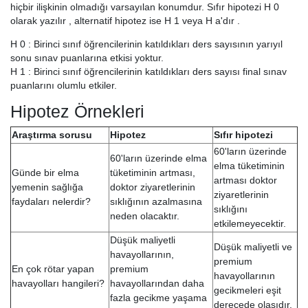
hiçbir ilişkinin olmadığı varsayılan konumdur. Sıfır hipotezi H 0
olarak yazılır , alternatif hipotez ise H 1 veya H a'dır .
H 0 : Birinci sınıf öğrencilerinin katıldıkları ders sayısının yarıyıl
sonu sınav puanlarına etkisi yoktur.
H 1 : Birinci sınıf öğrencilerinin katıldıkları ders sayısı final sınav
puanlarını olumlu etkiler.
Hipotez Örnekleri
Araştırma sorusu
Hipotez
Sıfır hipotezi
60'ların üzerinde
60'ların üzerinde elma
elma tüketiminin
Günde bir elma
tüketiminin artması,
artması doktor
yemenin sağlığa
doktor ziyaretlerinin
ziyaretlerinin
faydaları nelerdir?
sıklığının azalmasına
sıklığını
neden olacaktır.
etkilemeyecektir.
Düşük maliyetli
Düşük maliyetli ve
havayollarının,
premium
En çok rötar yapan
premium
havayollarının
havayolları hangileri?
havayollarından daha
gecikmeleri eşit
fazla gecikme yaşama
derecede olasıdır.