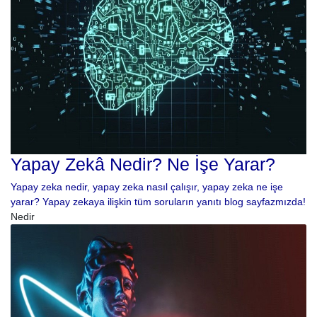
Yapay Zekâ Nedir? Ne İşe Yarar?
Yapay zeka nedir, yapay zeka nasıl çalışır, yapay zeka ne işe
yarar? Yapay zekaya ilişkin tüm soruların yanıtı blog sayfazmızda!
Nedir