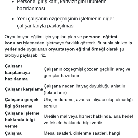
Personel giriş kartı, kartvizit gibi ürünlerin
hazırlanması
Yeni çalışanın özgeçmişinin işletmenin diğer
çalışanlarıyla paylaşılması
Oryantasyon eğitimi için yapılan plan ve
personel eğitimi
konuları
işletmeden işletmeye farklılık gösterir. Bununla birlikte
iş
yerlerinde
uygulanan
oryantasyon eğitimi örneği
olarak şu
tabloyu paylaşabiliriz.
Çalışanı
Çalışanın özgeçmişi gözden geçirilir, araç ve
karşılamaya
gereçler hazırlanır
hazırlanma
Çalışana neden ihtiyaç duyulduğu anlatılır
Çalışanı karşılama
(tekrarlanır)
Çalışana gerçek
Ulaşım durumu, avansa ihtiyacı olup olmadığı
ilgi gösterme
sorulur
Çalışana işletme
Üretilen mal veya hizmet hakkında, ana hedef
hakkında bilgi
ve felsefe hakkında bilgi verilir
verme
Çalışma
Mesai saatleri, dinlenme saatleri, hangi