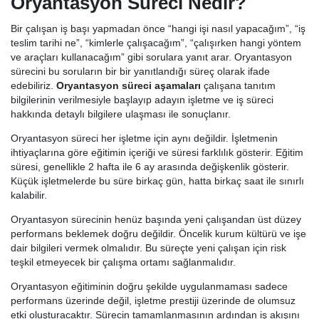
Oryantasyon Süreci Nedir?
Bir çalışan iş başı yapmadan önce “hangi işi nasıl yapacağım”, “iş
teslim tarihi ne”, “kimlerle çalışacağım”, “çalışırken hangi yöntem
ve araçları kullanacağım” gibi sorulara yanıt arar. Oryantasyon
sürecini bu soruların bir bir yanıtlandığı süreç olarak ifade
edebiliriz.
Oryantasyon süreci aşamaları
çalışana tanıtım
bilgilerinin verilmesiyle başlayıp adayın işletme ve iş süreci
hakkında detaylı bilgilere ulaşması ile sonuçlanır.
Oryantasyon süreci her işletme için aynı değildir. İşletmenin
ihtiyaçlarına göre eğitimin içeriği ve süresi farklılık gösterir. Eğitim
süresi, genellikle 2 hafta ile 6 ay arasında değişkenlik gösterir.
Küçük işletmelerde bu süre birkaç gün, hatta birkaç saat ile sınırlı
kalabilir.
Oryantasyon sürecinin henüz başında yeni çalışandan üst düzey
performans beklemek doğru değildir. Öncelik kurum kültürü ve işe
dair bilgileri vermek olmalıdır. Bu süreçte yeni çalışan için risk
teşkil etmeyecek bir çalışma ortamı sağlanmalıdır.
Oryantasyon eğitiminin doğru şekilde uygulanmaması sadece
performans üzerinde değil, işletme prestiji üzerinde de olumsuz
etki oluşturacaktır. Sürecin tamamlanmasının ardından iş akışını