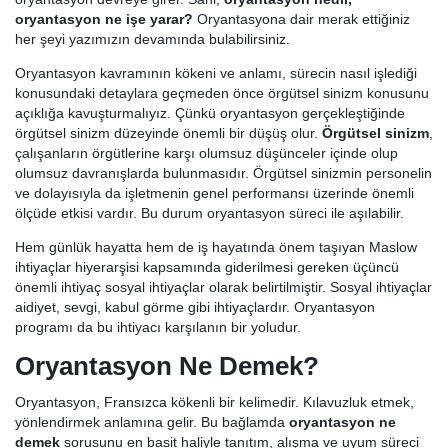
oryantasyon ne işe yarar?
Oryantasyona dair merak ettiğiniz
her şeyi yazımızın devamında bulabilirsiniz.
Oryantasyon kavramının kökeni ve anlamı, sürecin nasıl işlediği
konusundaki detaylara geçmeden önce örgütsel sinizm konusunu
açıklığa kavuşturmalıyız. Çünkü oryantasyon gerçekleştiğinde
örgütsel sinizm düzeyinde önemli bir düşüş olur.
Örgütsel sinizm
,
çalışanların örgütlerine karşı olumsuz düşünceler içinde olup
olumsuz davranışlarda bulunmasıdır. Örgütsel sinizmin personelin
ve dolayısıyla da işletmenin genel performansı üzerinde önemli
ölçüde etkisi vardır. Bu durum oryantasyon süreci ile aşılabilir.
Hem günlük hayatta hem de iş hayatında önem taşıyan Maslow
ihtiyaçlar hiyerarşisi kapsamında giderilmesi gereken üçüncü
önemli ihtiyaç sosyal ihtiyaçlar olarak belirtilmiştir. Sosyal ihtiyaçlar
aidiyet, sevgi, kabul görme gibi ihtiyaçlardır. Oryantasyon
programı da bu ihtiyacı karşılanın bir yoludur.
Oryantasyon Ne Demek?
Oryantasyon, Fransızca kökenli bir kelimedir. Kılavuzluk etmek,
yönlendirmek anlamına gelir. Bu bağlamda
oryantasyon ne
demek
sorusunu en basit haliyle tanıtım, alışma ve uyum süreci