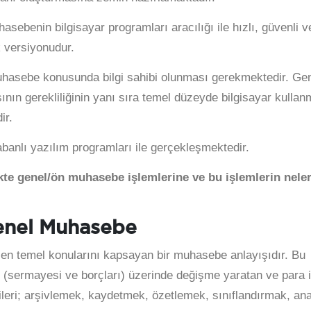
sebenin bilgisayar programları aracılığı ile hızlı, güvenli v
k versiyonudur.
uhasebe konusunda bilgi sahibi olunması gerekmektedir. Ge
ın gerekliliğinin yanı sıra temel düzeyde bilgisayar kullan
ir.
abanlı yazılım programları ile gerçekleşmektedir.
kte genel/ön muhasebe işlemlerine ve bu işlemlerin nele
Genel Muhasebe
n temel konularını kapsayan bir muhasebe anlayışıdır. Bu
ı (sermayesi ve borçları) üzerinde değişme yaratan ve para i
ilgileri; arşivlemek, kaydetmek, özetlemek, sınıflandırmak, ana