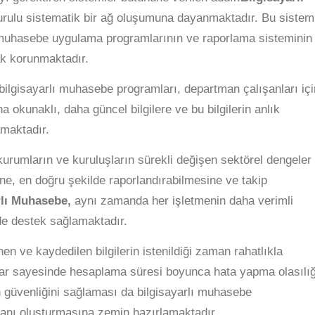
urulu sistematik bir ağ oluşumuna dayanmaktadır. Bu sistem
muhasebe uygulama programlarının ve raporlama sisteminin
rak korunmaktadır.
ilgisayarlı muhasebe programları, departman çalışanları içi
a okunaklı, daha güncel bilgilere ve bu bilgilerin anlık
amaktadır.
 kurumların ve kuruluşların sürekli değişen sektörel dengeler
ine, en doğru şekilde raporlandırabilmesine ve takip
rlı Muhasebe,
aynı zamanda her işletmenin daha verimli
de destek sağlamaktadır.
en ve kaydedilen bilgilerin istenildiği zaman rahatlıkla
mlar sayesinde hesaplama süresi boyunca hata yapma olasılığ
n güvenliğini sağlaması da bilgisayarlı muhasebe
lanı oluşturmasına zemin hazırlamaktadır.