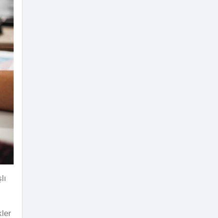
lı
kler