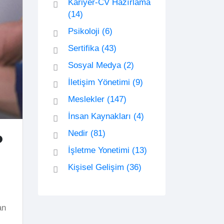
Kariyer-CV Hazırlama
(14)
Psikoloji
(6)
Sertifika
(43)
Sosyal Medya
(2)
İletişim Yönetimi
(9)
Meslekler
(147)
İnsan Kaynakları
(4)
Nedir
(81)
?
İşletme Yonetimi
(13)
Kişisel Gelişim
(36)
an