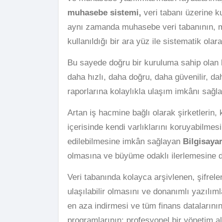
muhasebe sistemi,
veri tabanı üzerine k
aynı zamanda muhasebe veri tabanının, 
kullanıldığı bir ara yüz ile sistematik ola
Bu sayede doğru bir kuruluma sahip olan b
daha hızlı, daha doğru, daha güvenilir, dah
raporlarına kolaylıkla ulaşım imkânı sağl
Artan iş hacmine bağlı olarak şirketlerin,
içerisinde kendi varlıklarını koruyabilmes
edilebilmesine imkân sağlayan
Bilgisaya
olmasına ve büyüme odaklı ilerlemesine 
Veri tabanında kolayca arşivlenen, şifrelen
ulaşılabilir olmasını ve donanımlı yazılı
en aza indirmesi ve tüm finans datalarını
programlarının; profesyonel bir yönetim a