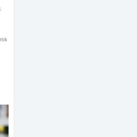
k
rtık