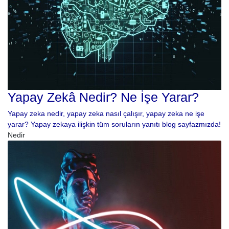
Yapay Zekâ Nedir? Ne İşe Yarar?
Yapay zeka nedir, yapay zeka nasıl çalışır, yapay zeka ne işe
yarar? Yapay zekaya ilişkin tüm soruların yanıtı blog sayfazmızda!
Nedir