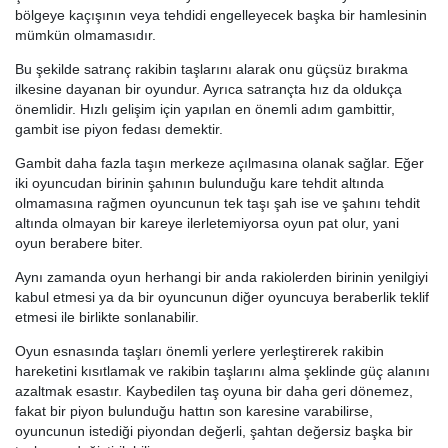
bölgeye kaçışının veya tehdidi engelleyecek başka bir hamlesinin
mümkün olmamasıdır.
Bu şekilde satranç rakibin taşlarını alarak onu güçsüz bırakma
ilkesine dayanan bir oyundur. Ayrıca satrançta hız da oldukça
önemlidir. Hızlı gelişim için yapılan en önemli adım gambittir,
gambit ise piyon fedası demektir.
Gambit daha fazla taşın merkeze açılmasına olanak sağlar. Eğer
iki oyuncudan birinin şahının bulunduğu kare tehdit altında
olmamasına rağmen oyuncunun tek taşı şah ise ve şahını tehdit
altında olmayan bir kareye ilerletemiyorsa oyun pat olur, yani
oyun berabere biter.
Aynı zamanda oyun herhangi bir anda rakiolerden birinin yenilgiyi
kabul etmesi ya da bir oyuncunun diğer oyuncuya beraberlik teklif
etmesi ile birlikte sonlanabilir.
Oyun esnasında taşları önemli yerlere yerleştirerek rakibin
hareketini kısıtlamak ve rakibin taşlarını alma şeklinde güç alanını
azaltmak esastır. Kaybedilen taş oyuna bir daha geri dönemez,
fakat bir piyon bulunduğu hattın son karesine varabilirse,
oyuncunun istediği piyondan değerli, şahtan değersiz başka bir