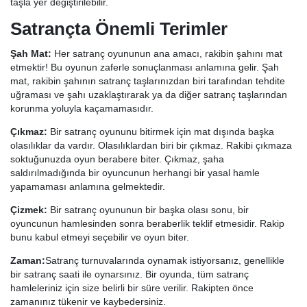
taşla yer değiştirilebilir.
Satrançta Önemli Terimler
Şah Mat:
Her satranç oyununun ana amacı, rakibin şahını mat
etmektir! Bu oyunun zaferle sonuçlanması anlamına gelir. Şah
mat, rakibin şahının satranç taşlarınızdan biri tarafından tehdite
uğraması ve şahı uzaklaştırarak ya da diğer satranç taşlarından
korunma yoluyla kaçamamasıdır.
Çıkmaz:
Bir satranç oyununu bitirmek için mat dışında başka
olasılıklar da vardır. Olasılıklardan biri bir çıkmaz. Rakibi çıkmaza
soktuğunuzda oyun berabere biter. Çıkmaz, şaha
saldırılmadığında bir oyuncunun herhangi bir yasal hamle
yapamaması anlamına gelmektedir.
Çizmek:
Bir satranç oyununun bir başka olası sonu, bir
oyuncunun hamlesinden sonra beraberlik teklif etmesidir. Rakip
bunu kabul etmeyi seçebilir ve oyun biter.
Zaman:
Satranç turnuvalarında oynamak istiyorsanız, genellikle
bir satranç saati ile oynarsınız. Bir oyunda, tüm satranç
hamleleriniz için size belirli bir süre verilir. Rakipten önce
zamanınız tükenir ve kaybedersiniz.