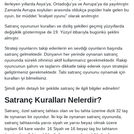
ilerleyen yıllarda Asya'ya, Ortadoğu’ya ve Avrupa'ya da yayılmıştır.
Zamanla Avrupa soyluları arasında oldukça popüler hale gelen bu
oyun, bir müddet “kraliyet oyunu" olarak anılmıştır.
Satranç oyununun kuralları ve diziliş şekilleri geçmiş yüzyıllarda
değişiklik göstermişse de 19. Yüzyıl itibarıyla bugünkü şeklini
almıştır.
Strateji oyunlarını takip edenlerin en sevdiği oyunların başında
satranç gelmektedir. Dünyanın her yerinde oynanan satranç
oyununda sürekli zihninizi aktif kullanmanız gerekmektedir. Rakip
oyuncunun şahını ve taşlarını dikkatle takip ederek oyun stratejisi
geliştirmeniz gerekmektedir. Tabi satranç oyununu oynamak için
kuralları iyi bilmelisiniz.
Şimdi gelin detaylı bir şekilde satranç ile ilgili bilgiler edinelim!
Satranç Kuralları Nelerdir?
Satranç, özel satranç tahtası olan ve bu tahta üzerine dizili 32 taş
ile oynanan bir oyundur. İki kişi ile oynanan satranç oyununda;
satranç tahtasında yarısı siyah ve yarısı beyaz olmak üzere
toplam 64 kare vardır. 16 Siyah ve 16 beyaz taş bu tahtanın