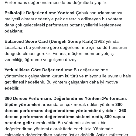
Performans değerlendirmesi de bu doğrultuda yapılır.
Psikolojik Değerlendirme Yöntemi:
Çabuk sonuçlanmaması,
maliyetli olması nedeniyle pek de tercih edilmeyen bu yöntem
daha çok gelecekteki performans potansiyellerini keşfetmeye
odaklanır.
Balanced Score Card (Dengeli Sonuç Kartı):
1992 yılında
tasarlanan bu yönteme göre değerlendirme için şu dört unsurun
dengede olması gerekir: Finans, müşteri memnuniyeti, iş
verimliliği, öğrenme ve gelişme düzeyi.
Yetkinliklere Göre Değerlendirme:
Bu değerlendirme
yönteminde çalışanların kurum kültürü ve misyonu ile uyumlu hale
getirilmesi hedeflenir. Bu yöntem çalışanları daha iyi motive
edebilir.
360 Derece Performans Değerlendirme Yöntemi:
Performans
ölçüm yöntemleri
arasında en çok merak edilen yöntem
360
derece performans değerlendirme yöntemidir
diyebiliriz.
360
derece performans değerlendirme sistemi nedir, 360 sayısı
nereden gelir
merak edilir. Bu yöntemi sistematik bir
değerlendirme yöntemi olarak ifade edebiliriz. Yöntemde
çalışanları değerlendiren sadece üstler değildir. Astlar, müşteriler,