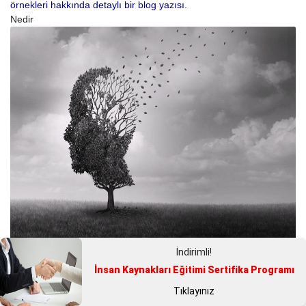
örnekleri hakkında detaylı bir blog yazısı.
Nedir
Hipotez Nedir ? Hipotez Nasıl Yazılır
İndirimli!
?
İnsan Kaynakları Eğitimi Sertifika Programı
Tıklayınız
Hipotez Nedir ? Hipotez Nasıl Yazılır ? Hipotez örneklerini görmek