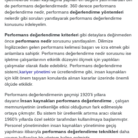
de performans değerlendirmedir. 360 derece performans
değerlendirme nedir, performans
değerlendirme yöntemleri
nelerdir gibi soruları yanıtlayarak performans değerlendirme
konusunu irdeleyelim.
Performans değerlendirme kriterleri
gibi detaylara değinmeden
önce
performans nedir
sorusunu yanıtlayalım. Dilimize
İngilizceden gelen performans kelimesi başarı ve icra etmek gibi
anlamlara sahiptir. Performans değerlendirme nedir sorusunu ise
işletme çalışanlarının etkinlik düzeyini ölçmek için yaptıkları
çalışmalar olarak ifade edebiliriz. Performans değerlendirme
sistemi,
kariyer yönetimi
ve ücretlendirme gibi, insan kaynakları
için kilit önem taşıyan konularda alınan kararlar üzerinde önemli
ölçüde etkilidir.
Performans değerlendirmenin geçmişi 1920’li yıllara
dayanır.
İnsan kaynakları performans değerlendirme
, çalışan
memnuniyetinin üretkenliğe etkisi olduğunun fark edilmesiyle
ortaya çıkmıştır. Bu sistem bir üretkenlik artırma aracı olarak
1960’lı yıllarda özel sektör tarafından kullanılmaya başlanmıştır.
Personel yönetiminden insan kaynakları yönetimine geçiş
yapılması itibarıyla
performans değerlendirme teknikleri
daha
yaygın kullanılan bir yöntem haline gelmiştir.