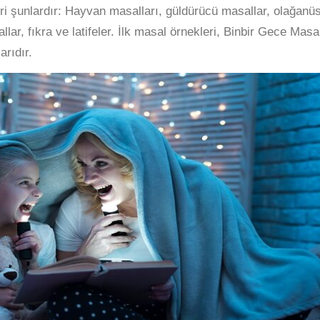
eri şunlardır: Hayvan masalları, güldürücü masallar, olağanü
ar, fıkra ve latifeler. İlk masal örnekleri, Binbir Gece Masal
rıdır.