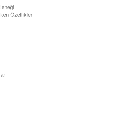
leneği
ken Özellikler
lar