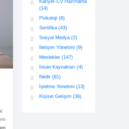
Kariyer-CV Hazırlama
(14)
Psikoloji
(6)
Sertifika
(43)
Sosyal Medya
(2)
İletişim Yönetimi
(9)
Meslekler
(147)
İnsan Kaynakları
(4)
Nedir
(81)
İşletme Yonetimi
(13)
Kişisel Gelişim
(36)
al
hem
den