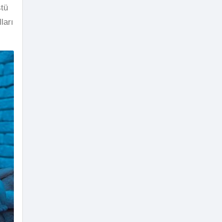
stü
ları