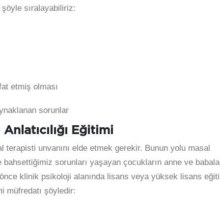
şöyle sıralayabiliriz:
fat etmiş olması
naklanan sorunlar
 Anlatıcılığı Eğitimi
l terapisti unvanını elde etmek gerekir. Bunun yolu masal
ere bahsettiğimiz sorunları yaşayan çocukların anne ve babala
a önce klinik psikoloji alanında lisans veya yüksek lisans eğit
mi müfredatı şöyledir: