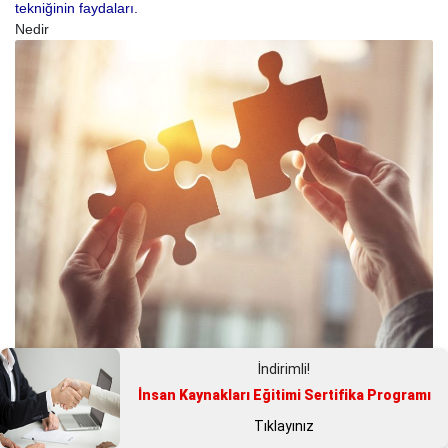
tekniğinin faydaları.
Nedir
Strateji Nedir ?
İndirimli!
İnsan Kaynakları Eğitimi Sertifika Programı
Strateji Nedir ? Strateji düzeyleri nelerdir.
Nedir
Tıklayınız