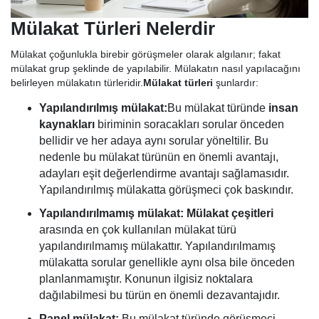
Mülakat Türleri Nelerdir
Mülakat çoğunlukla birebir görüşmeler olarak algılanır; fakat
mülakat grup şeklinde de yapılabilir. Mülakatın nasıl yapılacağını
belirleyen mülakatın türleridir.
Mülakat türleri
şunlardır:
Yapılandırılmış mülakat:
Bu mülakat türünde
insan
kaynakları
biriminin soracakları sorular önceden
bellidir ve her adaya aynı sorular yöneltilir. Bu
nedenle bu mülakat türünün en önemli avantajı,
adayları eşit değerlendirme avantajı sağlamasıdır.
Yapılandırılmış mülakatta görüşmeci çok baskındır.
Yapılandırılmamış mülakat:
Mülakat çeşitleri
arasında en çok kullanılan mülakat türü
yapılandırılmamış mülakattır. Yapılandırılmamış
mülakatta sorular genellikle aynı olsa bile önceden
planlanmamıştır. Konunun ilgisiz noktalara
dağılabilmesi bu türün en önemli dezavantajıdır.
Panel mülakat:
Bu mülakat türünde görüşmeci