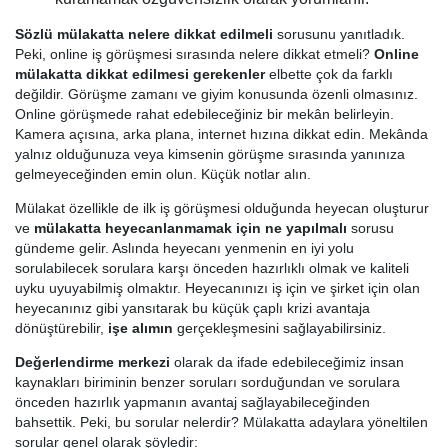
Sözlü mülakatta nelere dikkat edilmeli
sorusunu yanıtladık.
Peki, online iş görüşmesi sırasında nelere dikkat etmeli?
Online
mülakatta dikkat edilmesi gerekenler
elbette çok da farklı
değildir. Görüşme zamanı ve giyim konusunda özenli olmasınız.
Online görüşmede rahat edebileceğiniz bir mekân belirleyin.
Kamera açısına, arka plana, internet hızına dikkat edin. Mekânda
yalnız olduğunuza veya kimsenin görüşme sırasında yanınıza
gelmeyeceğinden emin olun. Küçük notlar alın.
Mülakat özellikle de ilk iş görüşmesi olduğunda heyecan oluşturur
ve
mülakatta heyecanlanmamak için ne yapılmalı
sorusu
gündeme gelir. Aslında heyecanı yenmenin en iyi yolu
sorulabilecek sorulara karşı önceden hazırlıklı olmak ve kaliteli
uyku uyuyabilmiş olmaktır. Heyecanınızı iş için ve şirket için olan
heyecanınız gibi yansıtarak bu küçük çaplı krizi avantaja
dönüştürebilir,
işe alımın
gerçekleşmesini sağlayabilirsiniz.
Değerlendirme merkezi
olarak da ifade edebileceğimiz insan
kaynakları biriminin benzer soruları sorduğundan ve sorulara
önceden hazırlık yapmanın avantaj sağlayabileceğinden
bahsettik. Peki, bu sorular nelerdir? Mülakatta adaylara yöneltilen
sorular genel olarak şöyledir: