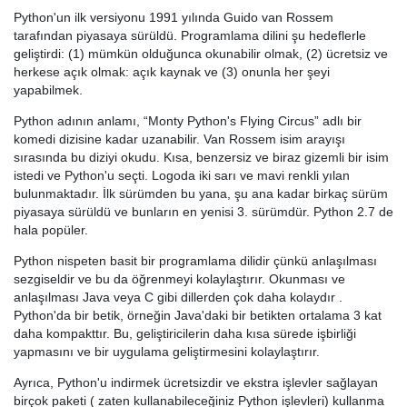
Python'un ilk versiyonu 1991 yılında Guido van Rossem
tarafından piyasaya sürüldü. Programlama dilini şu hedeflerle
geliştirdi: (1) mümkün olduğunca okunabilir olmak, (2) ücretsiz ve
herkese açık olmak: açık kaynak ve (3) onunla her şeyi
yapabilmek.
Python adının anlamı, “Monty Python's Flying Circus” adlı bir
komedi dizisine kadar uzanabilir. Van Rossem isim arayışı
sırasında bu diziyi okudu. Kısa, benzersiz ve biraz gizemli bir isim
istedi ve Python'u seçti. Logoda iki sarı ve mavi renkli yılan
bulunmaktadır. İlk sürümden bu yana, şu ana kadar birkaç sürüm
piyasaya sürüldü ve bunların en yenisi 3. sürümdür. Python 2.7 de
hala popüler.
Python nispeten basit bir programlama dilidir çünkü anlaşılması
sezgiseldir ve bu da öğrenmeyi kolaylaştırır. Okunması ve
anlaşılması Java veya C gibi dillerden çok daha kolaydır .
Python'da bir betik, örneğin Java'daki bir betikten ortalama 3 kat
daha kompakttır. Bu, geliştiricilerin daha kısa sürede işbirliği
yapmasını ve bir uygulama geliştirmesini kolaylaştırır.
Ayrıca, Python'u indirmek ücretsizdir ve ekstra işlevler sağlayan
birçok paketi ( zaten kullanabileceğiniz Python işlevleri) kullanma