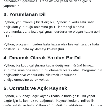
harcamaları gerekmez . Daha az kod yazar ve daha çok iş
yaparsınız.
3. Yorumlanan Dil
Python, yorumlanmış bir dildir; bu, Python'un kodu satır satır
doğrudan yürüttüğü anlamına gelir . Herhangi bir hata
durumunda, daha fazla çalışmayı durdurur ve oluşan hatayı geri
bildirir.
Python, programın birden fazla hatası olsa bile yalnızca bir hata
gösterir. Bu, hata ayıklamayı kolaylaştırır .
4. Dinamik Olarak Yazılan Bir Dil
Python, biz kodu çalıştırana kadar değişkenin türünü bilmez.
Yürütme sırasında veri türünü otomatik olarak atar . Programcının
değişkenleri ve veri türlerini bildirmek konusunda
endişelenmesine gerek yoktur.
5. Ücretsiz ve Açık Kaynak
Python, OSI onaylı açık kaynak lisansı altında gelir . Bu yapar
özgür için kullanmak ve dağıtmak . Kaynak kodunu indirebilir,
değiştirebilir ve hatta Python sürümünüzü dağıtabilirsiniz. Bu, bazı