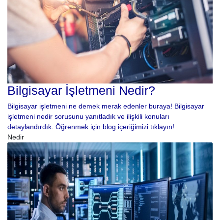
Bilgisayar İşletmeni Nedir?
Bilgisayar işletmeni ne demek merak edenler buraya! Bilgisayar
işletmeni nedir sorusunu yanıtladık ve ilişkili konuları
detaylandırdık. Öğrenmek için blog içeriğimizi tıklayın!
Nedir