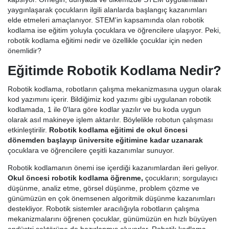
yaygınlaşarak çocukların ilgili alanlarda başlangıç kazanımları
elde etmeleri amaçlanıyor. STEM'in kapsamında olan robotik
kodlama ise eğitim yoluyla çocuklara ve öğrencilere ulaşıyor. Peki,
robotik kodlama eğitimi nedir ve özellikle çocuklar için neden
önemlidir?
Eğitimde Robotik Kodlama Nedir?
Robotik kodlama, robotların çalışma mekanizmasına uygun olarak
kod yazımını içerir. Bildiğimiz kod yazımı gibi uygulanan robotik
kodlamada, 1 ile 0'lara göre kodlar yazılır ve bu koda uygun
olarak asıl makineye işlem aktarılır. Böylelikle robotun çalışması
etkinleştirilir.
Robotik kodlama eğitimi de okul öncesi
dönemden başlayıp üniversite eğitimine kadar uzanarak
çocuklara ve öğrencilere çeşitli kazanımlar sunuyor.
Robotik kodlamanın önemi ise içerdiği kazanımlardan ileri geliyor.
Okul öncesi robotik kodlama öğrenme,
çocukların; sorgulayıcı
düşünme, analiz etme, görsel düşünme, problem çözme ve
günümüzün en çok önemsenen algoritmik düşünme kazanımları
destekliyor. Robotik sistemler aracılığıyla robotların çalışma
mekanizmalarını öğrenen çocuklar, günümüzün en hızlı büyüyen