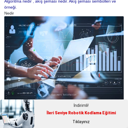
Algoritma nedir , akış şeması nedir. Akış şeması sembolleri ve
örneği.
Nedir
İndirimli!
Modern Çağın Madeni Veri Nedir,
İleri Seviye Robotik Kodlama Eğitimi
Veri Tabanı Yönetim Sistemleri
Tıklayınız
Nelerdir?