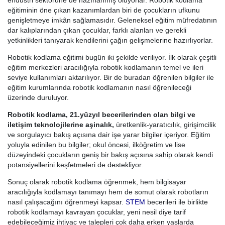
endüstri sektörüne de hazırlanmış oluyorlar. Robotik kodlama
eğitiminin öne çıkan kazanımlardan biri de çocukların ufkunu
genişletmeye imkân sağlamasıdır. Geleneksel eğitim müfredatının
dar kalıplarından çıkan çocuklar, farklı alanları ve gerekli
yetkinlikleri tanıyarak kendilerini çağın gelişmelerine hazırlıyorlar.
Robotik kodlama eğitimi bugün iki şekilde veriliyor. İlk olarak çeşitli
eğitim merkezleri aracılığıyla robotik kodlamanın temel ve ileri
seviye kullanımları aktarılıyor. Bir de buradan öğrenilen bilgiler ile
eğitim kurumlarında robotik kodlamanın nasıl öğrenileceği
üzerinde duruluyor.
Robotik kodlama, 21.yüzyıl becerilerinden olan bilgi ve
iletişim teknolojilerine aşinalık,
üretkenlik-yaratıcılık, girişimcilik
ve sorgulayıcı bakış açısına dair işe yarar bilgiler içeriyor. Eğitim
yoluyla edinilen bu bilgiler; okul öncesi, ilköğretim ve lise
düzeyindeki çocukların geniş bir bakış açısına sahip olarak kendi
potansiyellerini keşfetmeleri de destekliyor.
Sonuç olarak robotik kodlama öğrenmek, hem bilgisayar
aracılığıyla kodlamayı tanımayı hem de somut olarak robotların
nasıl çalışacağını öğrenmeyi kapsar.
STEM
becerileri ile birlikte
robotik kodlamayı kavrayan çocuklar, yeni nesil diye tarif
edebileceğimiz ihtiyaç ve talepleri çok daha erken yaşlarda